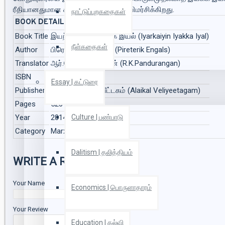
ரீதியானதுமான கண்ணோட்டங்களை விமர்சிக்கிறது.
நாட்டுப்புறகதைகள்
BOOK DETAILS
Book Title
இயற்கையின் இயக்க இயல் (Iyarkaiyin Iyakka Iyal)
நீள்கதைகள்
Author
பிரெடெரிக் எங்கல்ஸ் (Pireterik Engals)
Translator
ஆர்.கே.பாண்டுரங்கன் (R.K.Pandurangan)
ISBN
9789392923175
Essay | கட்டுரை
Publisher
அலைகள் வெளியீட்டகம் (Alaikal Veliyeetagam)
Pages
520
Year
2014
Culture | பண்பாடு
Category
Marxism | மார்க்சியம்
Dalitism | தலித்தியம்
WRITE A REVIEW
Your Name
Economics | பொருளாதாரம்
Your Review
Education | கல்வி