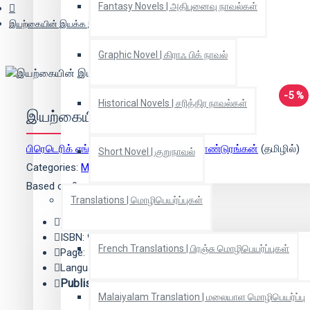
Fantasy Novels | அதிபுனைவு நாவல்கள்
இயற்கையின் இயக்க இயல்
Graphic Novel | கிராஃ பிக் நாவல்
-5 %
Historical Novels | சரித்திர நாவல்கள்
இயற்கையின் இயக்க இயல்
பிரெடெரிக் எங்கல்ஸ்
(ஆசிரியர்),
ஆர்.கே.பாண்டுரங்கன்
(தமிழில்)
Short Novel | குறுநாவல்
Categories:
Marxism | மார்க்சியம்
Based on 0 reviews.
-
Write a review
Translations | மொழிபெயர்ப்புகள்
Year: 2014
ISBN: 9789392923175
French Translations | பிரஞ்சு மொழிபெயர்ப்புகள்
Page: 520
Language: தமிழ்
Publisher:
அலைகள் வெளியீட்டகம்
Malaiyalam Translation | மலையாள மொழிபெயர்ப்பு