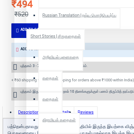
₹494
₹520
Russian Translation | ரஷ்ய மொழிபெயர்ப்பு
ADD TO CART
Short Stories | சிறுகதைகள்
ADD TO WISH LIST
அறிவியல் புனைகதை
புத்தகம் 3 - 7 நாட்களில் அனுப்பி வைக்கப்படும்.
கதைகள்
+ ₹60 shipping fee* (Free shipping for orders above ₹1000 within India)
புத்தகம் இருப்பில் இல்லை என்றால் 10 தினங்களுக்குள் பணம் திருப்பித் தரப்படும
கதைகள்
Description
Book Details
Reviews
கிராமியக் கதைகள்
பத்தென்பதாவது நூற்றாண்டின் நடுப்பகுதியில் இருந்த இயற்கை வ
பொதுவுரையை இந்நூல் அளிக்கிறது; பொருள்முதல்வாத இயக்க இயலை 