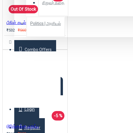
சிறுவர் கதை
Out Of Stock
பீகிள் கடல் பயணம்
Politics | அரசியல்
₹532
₹560
Combo Offers
Offer Zone
2025 New Arrivals
Login
-5 %
டூரிங்குக்கு மறுப்பு
Register