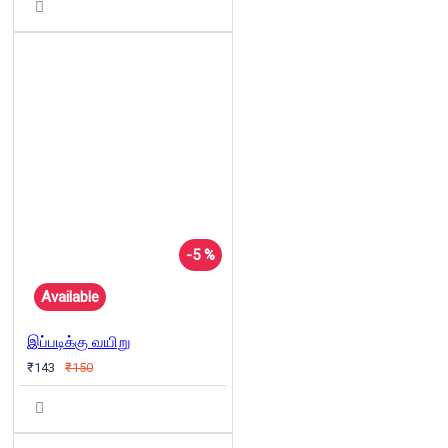
-5 %
Available
இப்படிக்கு வயிறு
₹143
₹150