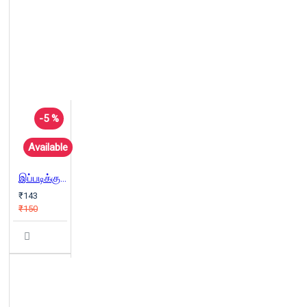
-5 %
Available
இப்படிக்கு வயிறு
₹143
₹150