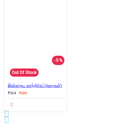
-5 %
Out Of Stock
இன்றைய காந்தி(கட்டுரைகள்)
₹504
₹530