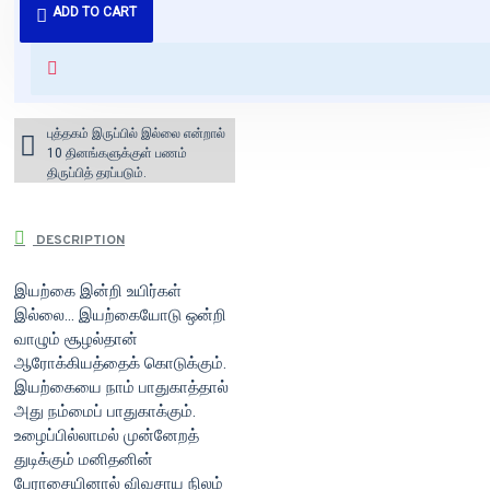
ADD TO CART
வைக்கப்படும்.
+ ₹60 shipping fee* (Free shipping
for orders above ₹1000 within
India)
புத்தகம் இருப்பில் இல்லை என்றால்
10 தினங்களுக்குள் பணம்
திருப்பித் தரப்படும்.
DESCRIPTION
இயற்கை இன்றி உயிர்கள்
இல்லை... இயற்கையோடு ஒன்றி
வாழும் சூழல்தான்
ஆரோக்கியத்தைக் கொடுக்கும்.
இயற்கையை நாம் பாதுகாத்தால்
அது நம்மைப் பாதுகாக்கும்.
உழைப்பில்லாமல் முன்னேறத்
துடிக்கும் மனிதனின்
பேராசையினால் விவசாய நிலம்