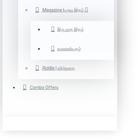
Magazine |பருவ இதழ்
இரு மாத இதழ்
காலாண்டிதழ்
Riddle | விடுகதை
Combo Offers