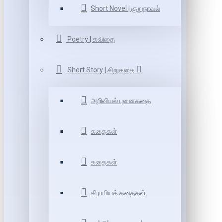
Short Novel | குறுநாவல்
Poetry | கவிதை
Short Story | சிறுகதை
அறிவியல் புனைகதை
கதைகள்
கதைகள்
கிராமியக் கதைகள்