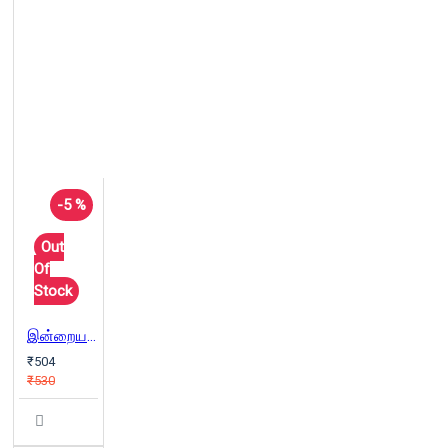
-5 %
Out
Of
Stock
இன்றைய காந்தி(கட்டுரைகள்)
₹504
₹530