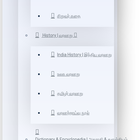
சிறுவர் கதை
History | வரலாறு
India History | இந்திய வரலாறு
உலக வரலாறு
தமிழர் வரலாறு
வரலாற்றாய்வு நூல்
Dictionary & Encyclopedia | அகராதி & களஞ்சியம்