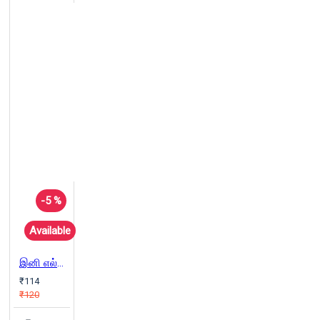
-5 %
Available
இனி எல்லாம் சுகப்பிரசவமே
₹114
₹120