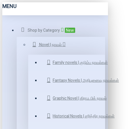
MENU
Shop by Category
New
Novel | நாவல்
Family novels | குடும்ப நாவல்கள்
Fantasy Novels | அதிபுனைவு நாவல்கள்
Graphic Novel | கிராஃ பிக் நாவல்
Historical Novels | சரித்திர நாவல்கள்