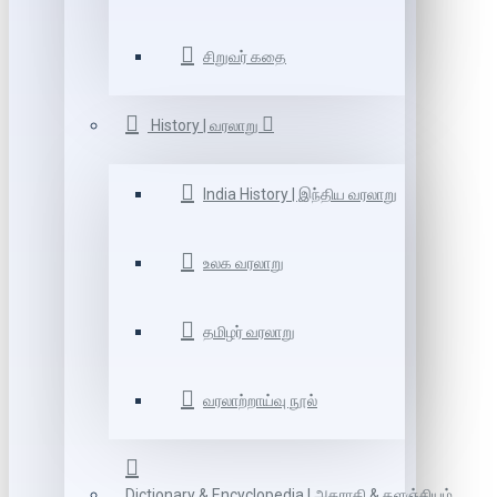
சிறுவர் கதை
History | வரலாறு
India History | இந்திய வரலாறு
உலக வரலாறு
தமிழர் வரலாறு
வரலாற்றாய்வு நூல்
Dictionary & Encyclopedia | அகராதி & களஞ்சியம்