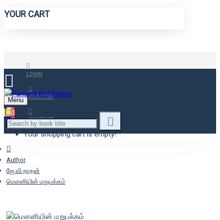
YOUR CART
LOGIN
REGISTER
Menu
0
CONTACT
Your shopping cart is empty!
Author
ஜே.வி.நாதன்
மௌனியின் மறுபக்கம்