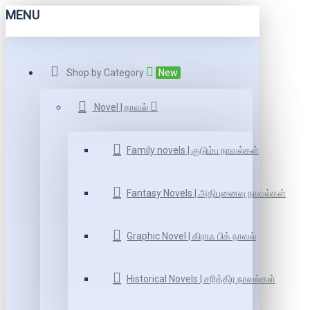
MENU
Shop by Category
New
Novel | நாவல்
Family novels | குடும்ப நாவல்கள்
Fantasy Novels | அதிபுனைவு நாவல்கள்
Graphic Novel | கிராஃ பிக் நாவல்
Historical Novels | சரித்திர நாவல்கள்