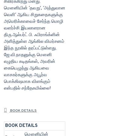
சிலிர்க்கிறது மனது.
மௌனியின் ‘தவறு’, ‘அத்துவான
வெளி’ ஆகிய சிறுகதைகளுக்கு
அமெரிக்காவைச் சேர்ந்த மொழி
வளர்ச்சி இயலாளரான
திரு.ஆல்பர்ட் பி. ஃபிராங்க்ளின்
அளித்துள்ள ஆங்கில விமர்சனம்
இந்த நூலில் தரப்பட்டுள்ளது.
ஜே.வி.நாதனுக்கு மௌனி
எழுதிய கடிதங்கள், அவரின்
கையெழுத்து ஆகியவை
வாசகர்களுக்கு அபூர்வ
பொக்கிஷமாக விளங்கும்
என்பதில் சந்தேகமில்லை!
BOOK DETAILS
BOOK DETAILS
மௌனியின்