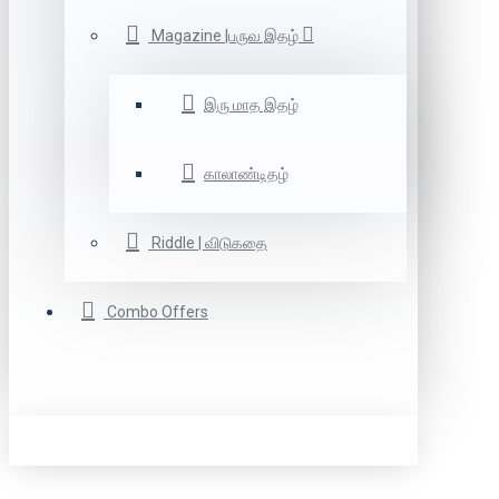
Magazine |பருவ இதழ்
இரு மாத இதழ்
காலாண்டிதழ்
Riddle | விடுகதை
Combo Offers