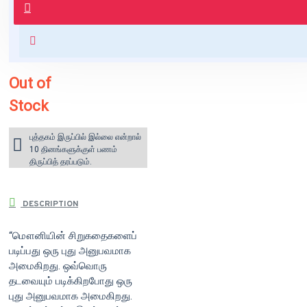
வைக்கப்படும்.
+ ₹60 shipping fee* (Free shipping
for orders above ₹1000 within
India)
Out of
Stock
புத்தகம் இருப்பில் இல்லை என்றால்
10 தினங்களுக்குள் பணம்
திருப்பித் தரப்படும்.
DESCRIPTION
“மௌனியின் சிறுகதைகளைப்
படிப்பது ஒரு புது அனுபவமாக
அமைகிறது. ஒவ்வொரு
தடவையும் படிக்கிறபோது ஒரு
புது அனுபவமாக அமைகிறது.