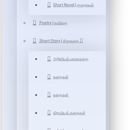
Short Novel | குறுநாவல்
Poetry | கவிதை
Short Story | சிறுகதை
அறிவியல் புனைகதை
கதைகள்
கதைகள்
கிராமியக் கதைகள்