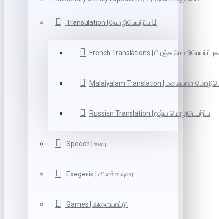
Transulation | மொழிபெயர்ப்பு
French Translations | பிரஞ்சு மொழிபெயர்ப்புக
Malaiyalam Translation | மலையாள மொழிபெய
Russian Translation | ரஷ்ய மொழிபெயர்ப்பு
Speech | உரை
Exegesis | விளக்கவுரை
Games | விளையாட்டு