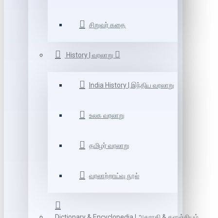
சிறுவர் கதை
History | வரலாறு
India History | இந்திய வரலாறு
உலக வரலாறு
தமிழர் வரலாறு
வரலாற்றாய்வு நூல்
Dictionary & Encyclopedia | அகராதி & களஞ்சியம்