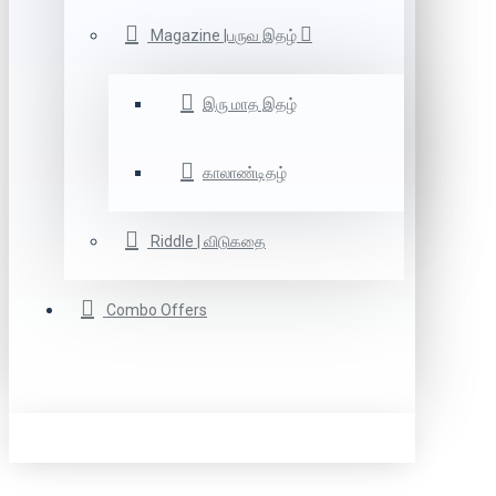
Magazine |பருவ இதழ்
இரு மாத இதழ்
காலாண்டிதழ்
Riddle | விடுகதை
Combo Offers