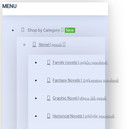
MENU
Shop by Category
New
Novel | நாவல்
Family novels | குடும்ப நாவல்கள்
Fantasy Novels | அதிபுனைவு நாவல்கள்
Graphic Novel | கிராஃ பிக் நாவல்
Historical Novels | சரித்திர நாவல்கள்