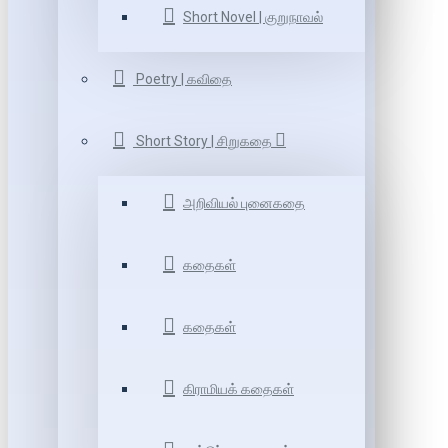
Short Novel | குறுநாவல்
Poetry | கவிதை
Short Story | சிறுகதை
அறிவியல் புனைகதை
கதைகள்
கதைகள்
கிராமியக் கதைகள்