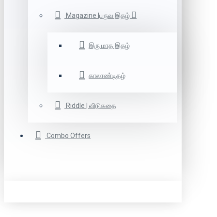
Magazine |பருவ இதழ்
இரு மாத இதழ்
காலாண்டிதழ்
Riddle | விடுகதை
Combo Offers