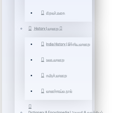
சிறுவர் கதை
History | வரலாறு
India History | இந்திய வரலாறு
உலக வரலாறு
தமிழர் வரலாறு
வரலாற்றாய்வு நூல்
Dictionary & Encyclopedia | அகராதி & களஞ்சியம்