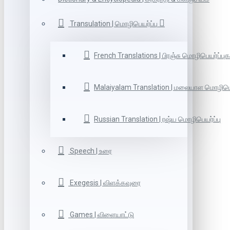
Transulation | மொழிபெயர்ப்பு
French Translations | பிரஞ்சு மொழிபெயர்ப்புக
Malaiyalam Translation | மலையாள மொழிபெய
Russian Translation | ரஷ்ய மொழிபெயர்ப்பு
Speech | உரை
Exegesis | விளக்கவுரை
Games | விளையாட்டு