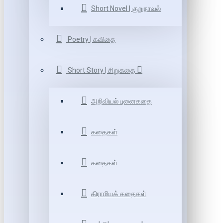
Short Novel | குறுநாவல்
Poetry | கவிதை
Short Story | சிறுகதை
அறிவியல் புனைகதை
கதைகள்
கதைகள்
கிராமியக் கதைகள்