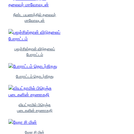
நீண்ட பயணத்தில் தலைவர்
மாவோவுடன்
பலுச்சிஸ்தான் விடுதலைப்
போராட்டம்
போராட்டம் தொடர்கிறது
வியட்நாமில் பிரெஞ்சு
படைகளின் சரணாகதி
ஹோ சி மின்