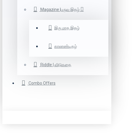
Magazine |பருவ இதழ்
இரு மாத இதழ்
காலாண்டிதழ்
Riddle | விடுகதை
Combo Offers