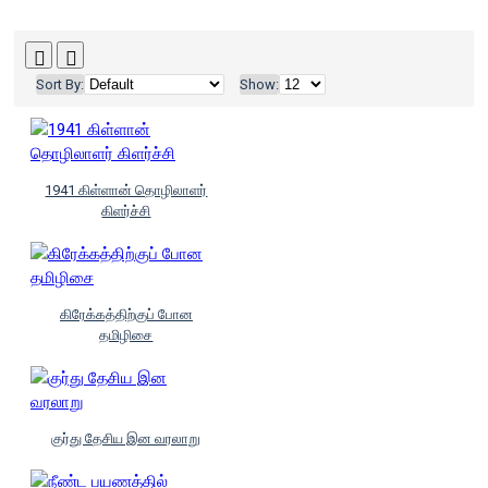
Sort By:
Show:
1941 கிள்ளான் தொழிலாளர்
கிளர்ச்சி
கிரேக்கத்திற்குப் போன
தமிழிசை
குர்து தேசிய இன வரலாறு