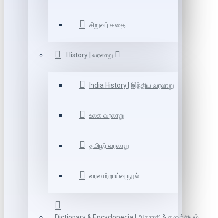
சிறுவர் கதை
History | வரலாறு
India History | இந்திய வரலாறு
உலக வரலாறு
தமிழர் வரலாறு
வரலாற்றாய்வு நூல்
Dictionary & Encyclopedia | அகராதி & களஞ்சியம்