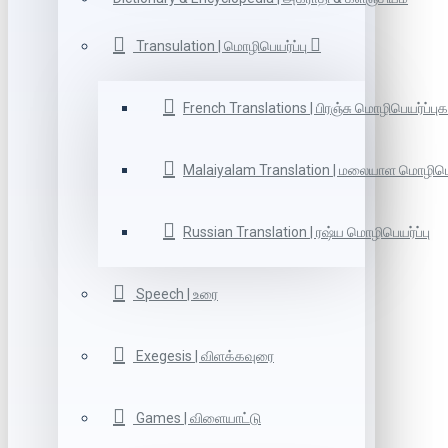
Transulation | மொழிபெயர்ப்பு
French Translations | பிரஞ்சு மொழிபெயர்ப்புக
Malaiyalam Translation | மலையாள மொழிபெய
Russian Translation | ரஷ்ய மொழிபெயர்ப்பு
Speech | உரை
Exegesis | விளக்கவுரை
Games | விளையாட்டு