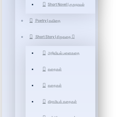
Short Novel | குறுநாவல்
Poetry | கவிதை
Short Story | சிறுகதை
அறிவியல் புனைகதை
கதைகள்
கதைகள்
கிராமியக் கதைகள்