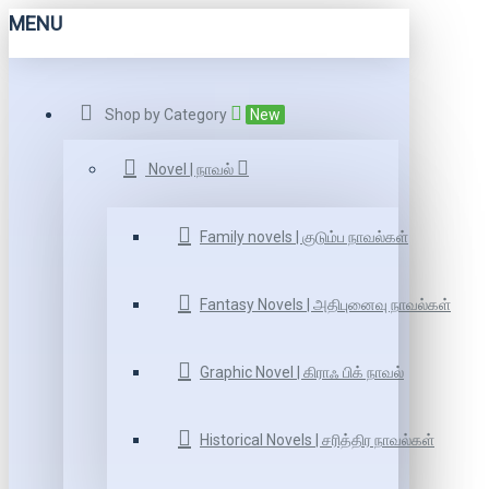
MENU
Shop by Category
New
Novel | நாவல்
Family novels | குடும்ப நாவல்கள்
Fantasy Novels | அதிபுனைவு நாவல்கள்
Graphic Novel | கிராஃ பிக் நாவல்
Historical Novels | சரித்திர நாவல்கள்