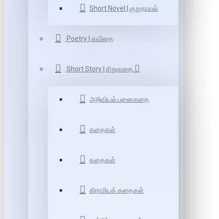
Short Novel | குறுநாவல்
Poetry | கவிதை
Short Story | சிறுகதை
அறிவியல் புனைகதை
கதைகள்
கதைகள்
கிராமியக் கதைகள்