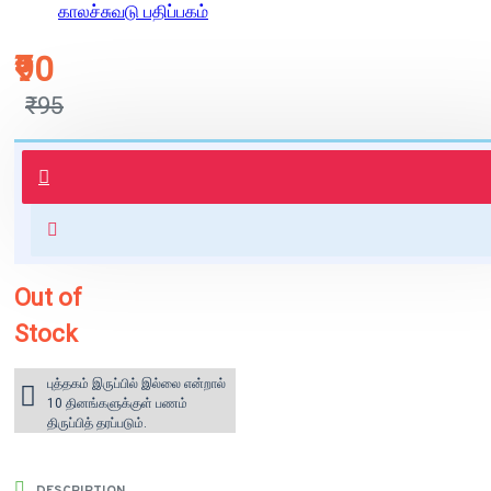
காலச்சுவடு பதிப்பகம்
₹90
₹95
புத்தகம் 3 - 7 நாட்களில் அனுப்பி
வைக்கப்படும்.
+ ₹60 shipping fee* (Free shipping
for orders above ₹1000 within
India)
Out of
Stock
புத்தகம் இருப்பில் இல்லை என்றால்
10 தினங்களுக்குள் பணம்
திருப்பித் தரப்படும்.