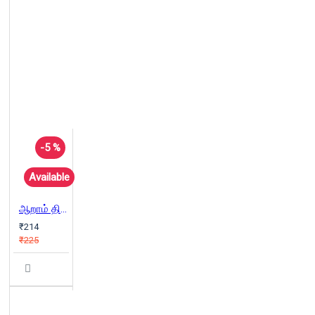
-5 %
Available
ஆறாம் திணை- பாகம் 2
₹214
₹225