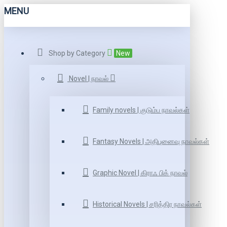
MENU
Shop by Category
New
Novel | நாவல்
Family novels | குடும்ப நாவல்கள்
Fantasy Novels | அதிபுனைவு நாவல்கள்
Graphic Novel | கிராஃ பிக் நாவல்
Historical Novels | சரித்திர நாவல்கள்