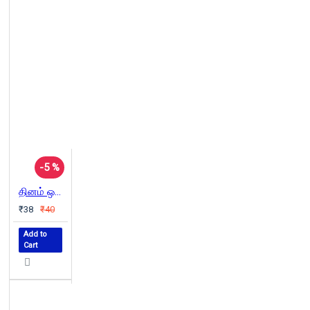
-5 %
தினம் ஒரு கீரை
₹38
₹40
Add to
Cart