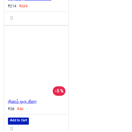
₹214
₹225
-5 %
தினம் ஒரு கீரை
₹38
₹40
Add to Cart