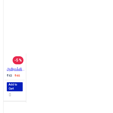
-5 %
ஆரோக்கிய சமையல்
₹43
₹45
Add to
Cart