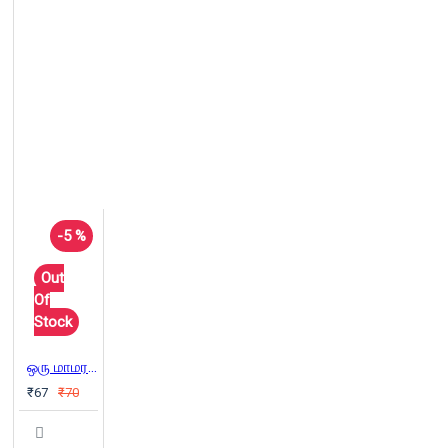
-5 %
Out
Of
Stock
ஒரு மாமரமும் கொஞ்சம் பறவைகளும்
₹67
₹70