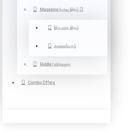
Magazine |பருவ இதழ்
இரு மாத இதழ்
காலாண்டிதழ்
Riddle | விடுகதை
Combo Offers