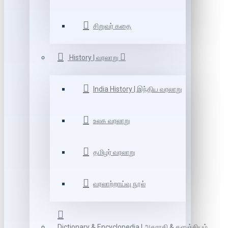
சிறுவர் கதை
History | வரலாறு
India History | இந்திய வரலாறு
உலக வரலாறு
தமிழர் வரலாறு
வரலாற்றாய்வு நூல்
Dictionary & Encyclopedia | அகராதி & களஞ்சியம்