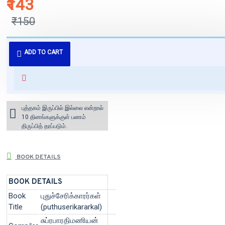
₹143
₹150
புத்தகம் 3 - 7 நாட்களில் அனுப்பி
ADD TO CART
வைக்கப்படும்.
+ ₹60 shipping fee* (Free shipping
for orders above ₹1000 within
India)
புத்தகம் இருப்பில் இல்லை என்றால்
10 தினங்களுக்குள் பணம்
திருப்பித் தரப்படும்.
BOOK DETAILS
BOOK DETAILS
Book
புதுச்சேரிக்காரர்கள்
Title
(puthuserikararkal)
சுப்ரபாரதிமணியன்