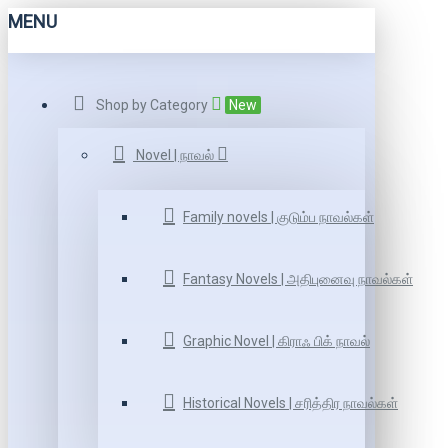
MENU
Shop by Category
New
Novel | நாவல்
Family novels | குடும்ப நாவல்கள்
Fantasy Novels | அதிபுனைவு நாவல்கள்
Graphic Novel | கிராஃ பிக் நாவல்
Historical Novels | சரித்திர நாவல்கள்