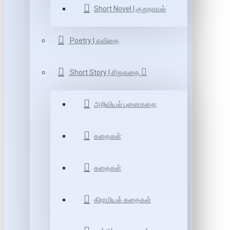
Short Novel | குறுநாவல்
Poetry | கவிதை
Short Story | சிறுகதை
அறிவியல் புனைகதை
கதைகள்
கதைகள்
கிராமியக் கதைகள்