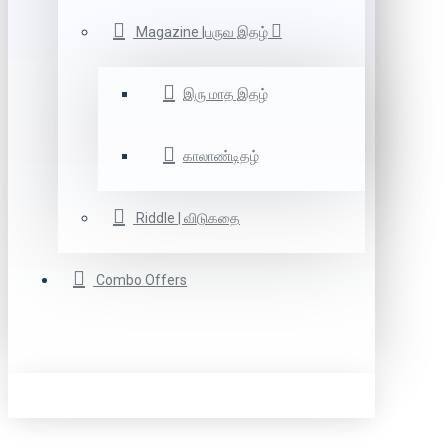
Magazine |பருவ இதழ்
இரு மாத இதழ்
காலாண்டிதழ்
Riddle | விடுகதை
Combo Offers