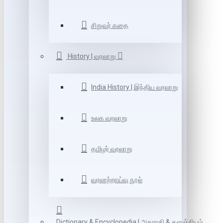
சிறுவர் கதை
History | வரலாறு
India History | இந்திய வரலாறு
உலக வரலாறு
தமிழர் வரலாறு
வரலாற்றாய்வு நூல்
Dictionary & Encyclopedia | அகராதி & களஞ்சியம்