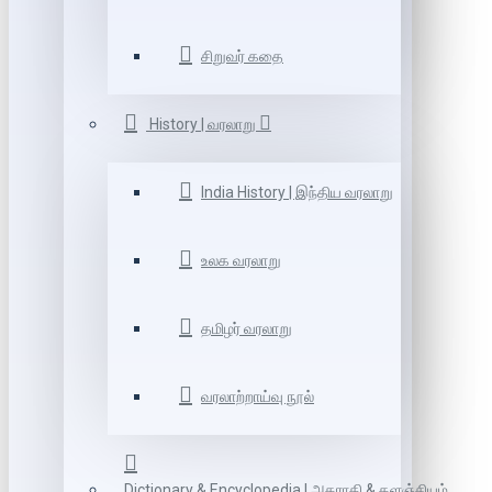
சிறுவர் கதை
History | வரலாறு
India History | இந்திய வரலாறு
உலக வரலாறு
தமிழர் வரலாறு
வரலாற்றாய்வு நூல்
Dictionary & Encyclopedia | அகராதி & களஞ்சியம்