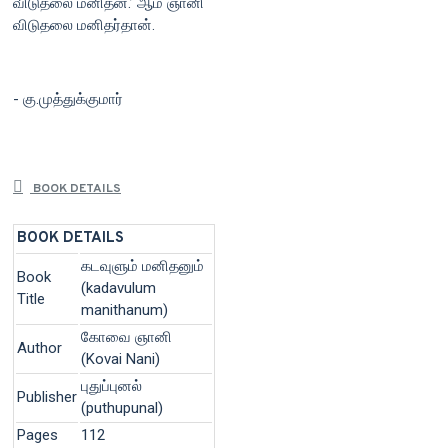
விடுதலை மனிதன்.’ ஆம் ஞானி
விடுதலை மனிதர்தான்.
- கு.முத்துக்குமார்
BOOK DETAILS
BOOK DETAILS
கடவுளும் மனிதனும்
Book
(kadavulum
Title
manithanum)
கோவை ஞானி
Author
(Kovai Nani)
புதுப்புனல்
Publisher
(puthupunal)
Pages
112