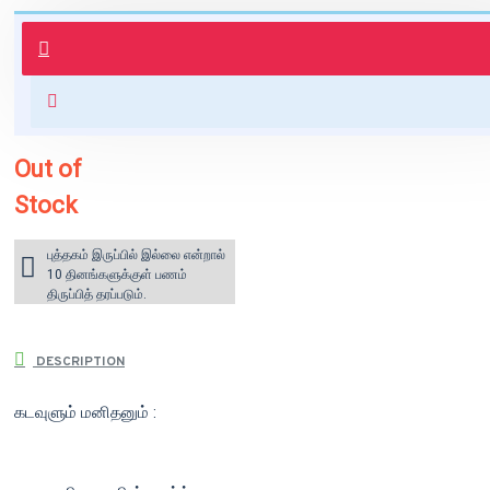
புத்தகம் 3 - 7 நாட்களில் அனுப்பி
வைக்கப்படும்.
+ ₹60 shipping fee* (Free shipping
for orders above ₹1000 within
India)
Out of
Stock
புத்தகம் இருப்பில் இல்லை என்றால்
10 தினங்களுக்குள் பணம்
திருப்பித் தரப்படும்.
DESCRIPTION
கடவுளும் மனிதனும் :