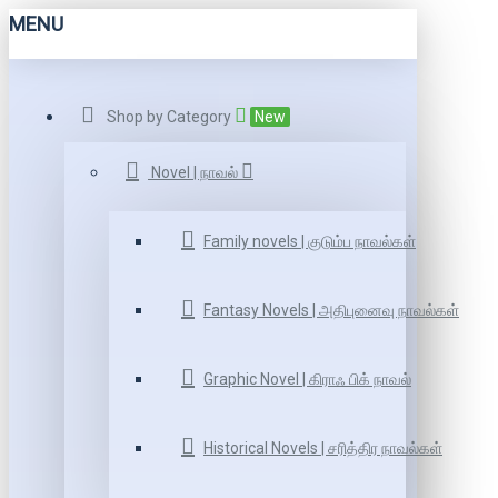
MENU
Shop by Category
New
Novel | நாவல்
Family novels | குடும்ப நாவல்கள்
Fantasy Novels | அதிபுனைவு நாவல்கள்
Graphic Novel | கிராஃ பிக் நாவல்
Historical Novels | சரித்திர நாவல்கள்