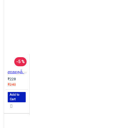
-5 %
சாகாதக் கடவுளுக்குத்தான் எத்துனை பரிமாணங்கள்
₹228
₹240
Add to
Cart