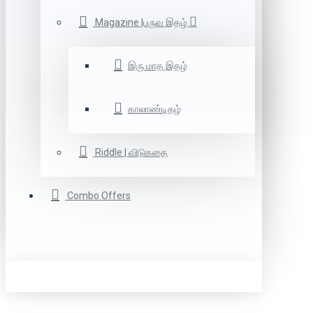
Magazine |பருவ இதழ்
இரு மாத இதழ்
காலாண்டிதழ்
Riddle | விடுகதை
Combo Offers