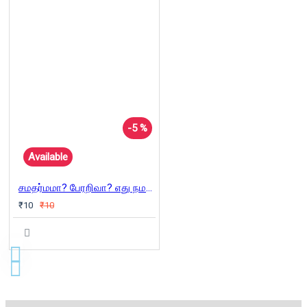
-5 %
Available
சமதர்மமா? பேரறிவா? எது நமக்கான எதிர்காலம்
₹10
₹10