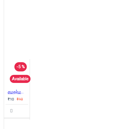
-5 %
Available
சமதர்மமா? பேரறிவா? எது நமக்கான எதிர்காலம்
₹10
₹10