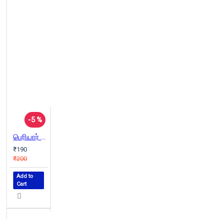
-5 %
பெரியார் சாதித்ததுதான் என்ன? (Dravidian Stock)
₹190
₹200
Add to
Cart