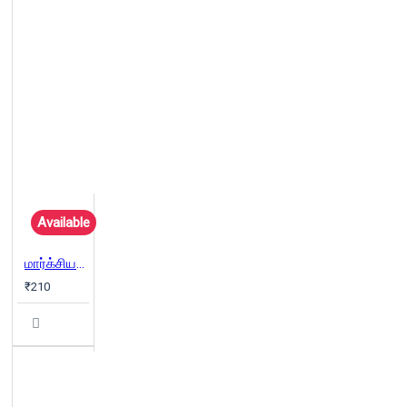
Available
மார்க்சியமும் மனித விடுதலையும்
₹210