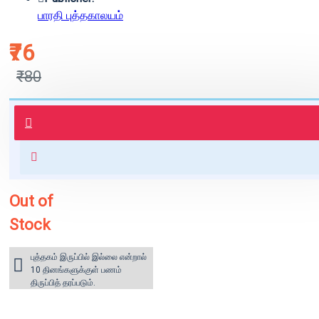
பாரதி புத்தகாலயம்
₹76
₹80
புத்தகம் 3 - 7 நாட்களில் அனுப்பி
வைக்கப்படும்.
+ ₹60 shipping fee* (Free shipping
for orders above ₹1000 within
India)
Out of
Stock
புத்தகம் இருப்பில் இல்லை என்றால்
10 தினங்களுக்குள் பணம்
திருப்பித் தரப்படும்.