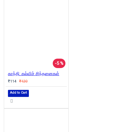
-5 %
காந்தி: கல்விச் சிந்தனைகள்
₹114
₹120
Add to Cart