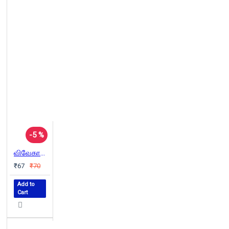
-5 %
விவேகானந்தர்: கல்விச் சிந்தனைகள்
₹67
₹70
Add to
Cart