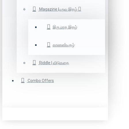
Magazine |பருவ இதழ்
இரு மாத இதழ்
காலாண்டிதழ்
Riddle | விடுகதை
Combo Offers