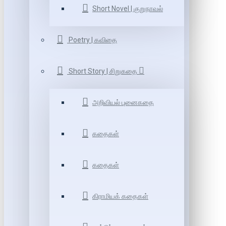
Short Novel | குறுநாவல்
Poetry | கவிதை
Short Story | சிறுகதை
அறிவியல் புனைகதை
கதைகள்
கதைகள்
கிராமியக் கதைகள்