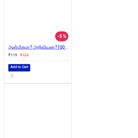
-5 %
ஆன்மிகமா? அறிவியலா?100 கேள்வி - பதில்கள்
₹119
₹125
Add to Cart