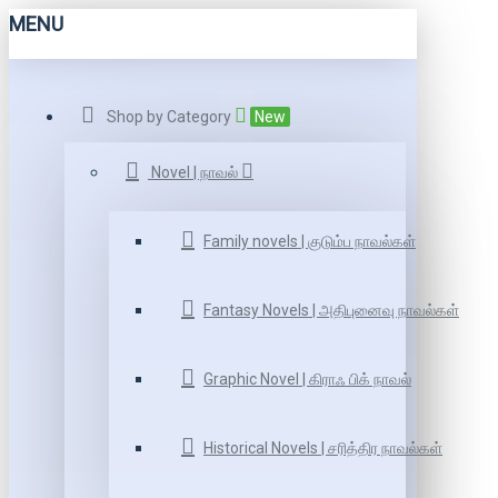
MENU
Shop by Category
New
Novel | நாவல்
Family novels | குடும்ப நாவல்கள்
Fantasy Novels | அதிபுனைவு நாவல்கள்
Graphic Novel | கிராஃ பிக் நாவல்
Historical Novels | சரித்திர நாவல்கள்