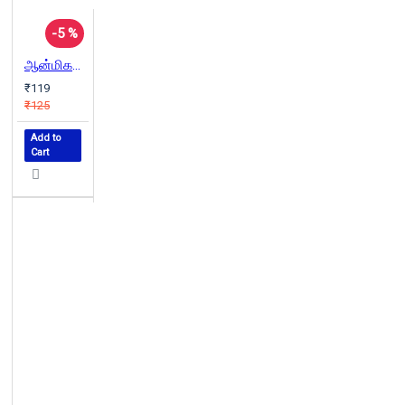
-5 %
ஆன்மிகமா? அறிவியலா?100 கேள்வி - பதில்கள்
₹119
₹125
Add to
Cart