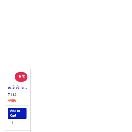
-5 %
காந்தி: கல்விச் சிந்தனைகள்
₹114
₹120
Add to
Cart