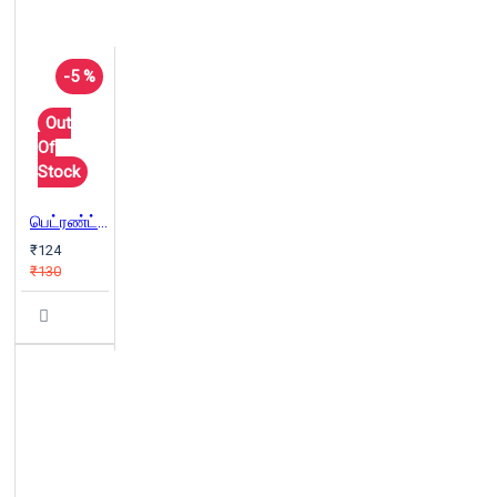
-5 %
Out
Of
Stock
பெட்ரண்ட் ரஸல்: கல்விச் சிந்தனைகள்
₹124
₹130