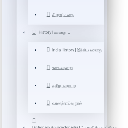
சிறுவர் கதை
History | வரலாறு
India History | இந்திய வரலாறு
உலக வரலாறு
தமிழர் வரலாறு
வரலாற்றாய்வு நூல்
Dictionary & Encyclopedia | அகராதி & களஞ்சியம்