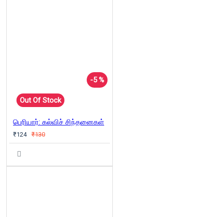
-5 %
Out Of Stock
பெரியார்: கல்விச் சிந்தனைகள்
₹124
₹130