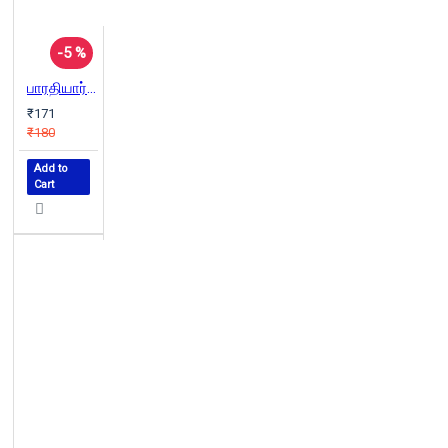
-5 %
பாரதியார்: கல்விச் சிந்தனைகள்
₹171
₹180
Add to
Cart