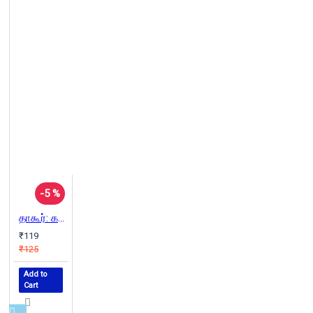
-5 %
தாகூர்: கல்விச் சிந்தனைகள்
₹119
₹125
Add to
Cart