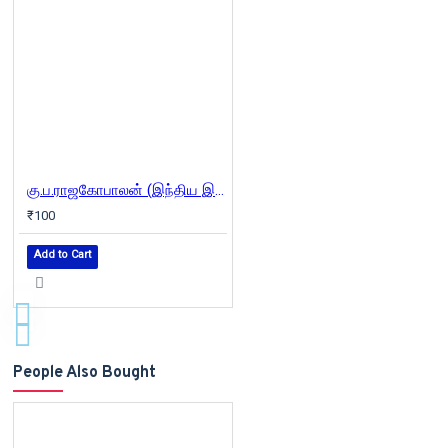
கு.ப.ராஜகோபாலன் (இந்திய இலக்கியச் சிற்பிகள் )
₹100
Add to Cart
People Also Bought