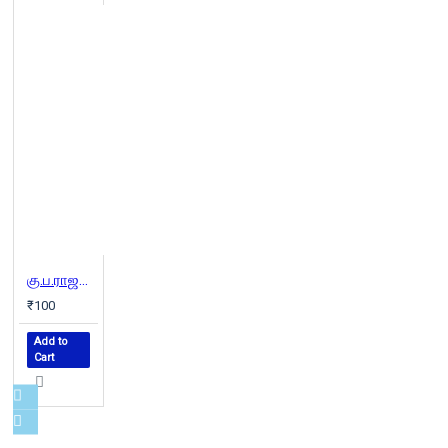
கு.ப.ராஜகோபாலன் (இந்திய இலக்கியச் சிற்பிகள் )
₹100
Add to
Cart