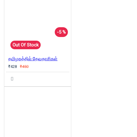
-5 %
Out Of Stock
தமிழகத்தில் தேவதாசிகள்
₹428
₹450