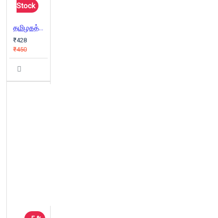
Stock
தமிழகத்தில் தேவதாசிகள்
₹428
₹450