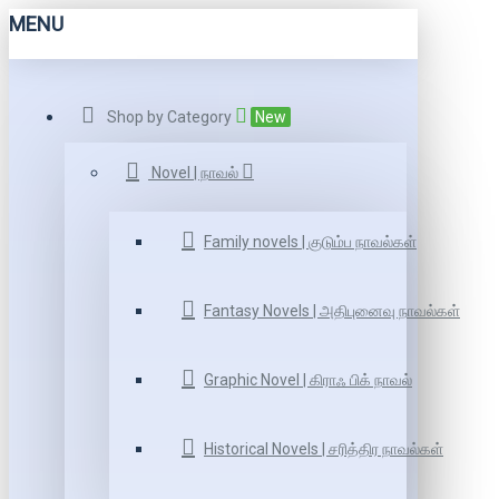
MENU
Shop by Category
New
Novel | நாவல்
Family novels | குடும்ப நாவல்கள்
Fantasy Novels | அதிபுனைவு நாவல்கள்
Graphic Novel | கிராஃ பிக் நாவல்
Historical Novels | சரித்திர நாவல்கள்