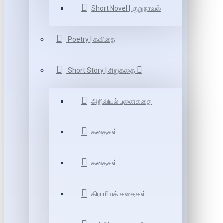
Short Novel | குறுநாவல்
Poetry | கவிதை
Short Story | சிறுகதை
அறிவியல் புனைகதை
கதைகள்
கதைகள்
கிராமியக் கதைகள்