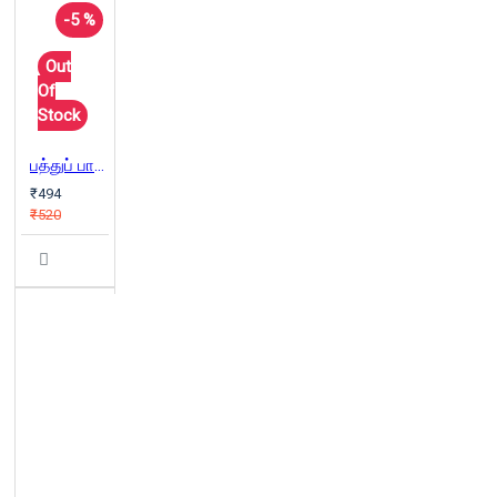
-5 %
Out
Of
Stock
பத்துப் பாட்டு ஆராய்ச்சி
₹494
₹520