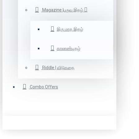
Magazine |பருவ இதழ்
இரு மாத இதழ்
காலாண்டிதழ்
Riddle | விடுகதை
Combo Offers