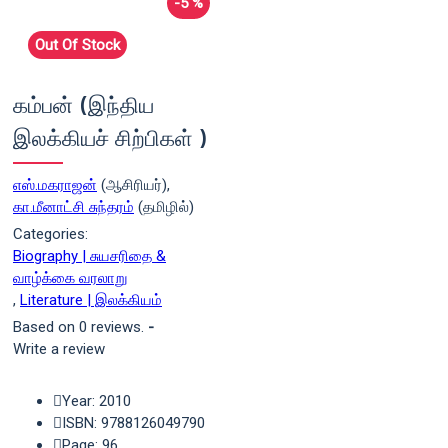
-5 %
Out Of Stock
கம்பன் (இந்திய
இலக்கியச் சிற்பிகள் )
எஸ்.மகராஜன்
(ஆசிரியர்),
கா.மீனாட்சி சுந்தரம்
(தமிழில்)
Categories:
Biography | சுயசரிதை &
வாழ்க்கை வரலாறு
,
Literature | இலக்கியம்
Based on 0 reviews.
-
Write a review
Year: 2010
ISBN: 9788126049790
Page: 96