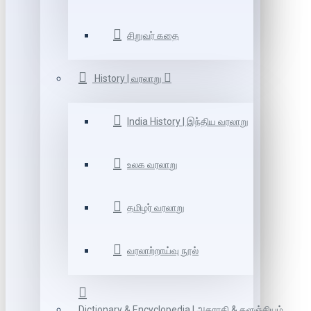
சிறுவர் கதை
History | வரலாறு
India History | இந்திய வரலாறு
உலக வரலாறு
தமிழர் வரலாறு
வரலாற்றாய்வு நூல்
Dictionary & Encyclopedia | அகராதி & களஞ்சியம்