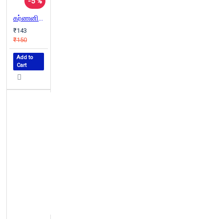
-5 %
கர்ணனின் கதை
₹143
₹150
Add to
Cart