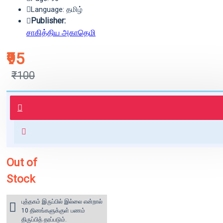
Language: தமிழ்
Publisher:
சாகித்திய அகாதெமி
₹95
₹100
புத்தகம் 3 - 7 நாட்களில் அனுப்பி
வைக்கப்படும்.
+ ₹60 shipping fee* (Free shipping
for orders above ₹1000 within
India)
Out of
Stock
புத்தகம் இருப்பில் இல்லை என்றால்
10 தினங்களுக்குள் பணம்
திருப்பித் தரப்படும்.