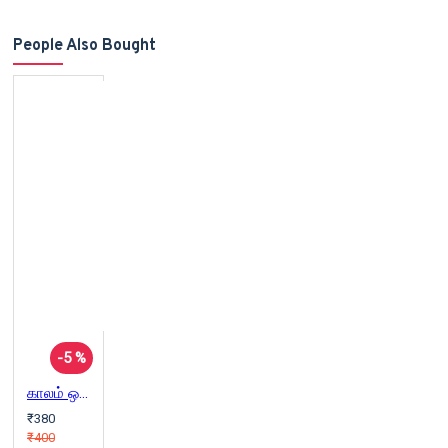
People Also Bought
-5 %
காலம் ஒரு வரலாற்றுச் சுருக்கம் | A Brief History Of Time
₹380
₹400