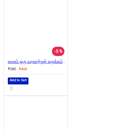
-5 %
காலம் ஒரு வரலாற்றுச் சுருக்கம் | A Brief History Of Time
₹380
₹400
Add to Cart