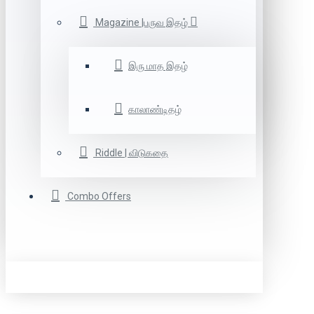
Magazine |பருவ இதழ்
இரு மாத இதழ்
காலாண்டிதழ்
Riddle | விடுகதை
Combo Offers