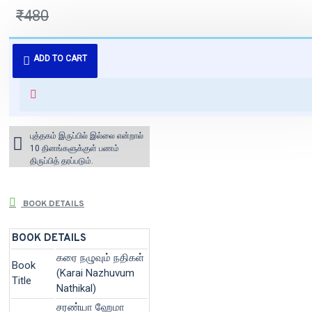
₹480
புத்தகம் 3 - 7 நாட்களில் அனுப்பி
ADD TO CART
வைக்கப்படும்.
+ ₹60 shipping fee* (Free shipping
for orders above ₹1000 within
India)
புத்தகம் இருப்பில் இல்லை என்றால்
10 தினங்களுக்குள் பணம்
திருப்பித் தரப்படும்.
BOOK DETAILS
BOOK DETAILS
கரை நழுவும் நதிகள்
Book
(Karai Nazhuvum
Title
Nathikal)
சரண்யா ஹேமா