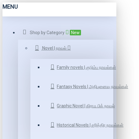
MENU
Shop by Category
New
Novel | நாவல்
Family novels | குடும்ப நாவல்கள்
Fantasy Novels | அதிபுனைவு நாவல்கள்
Graphic Novel | கிராஃ பிக் நாவல்
Historical Novels | சரித்திர நாவல்கள்