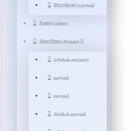
Short Novel | குறுநாவல்
Poetry | கவிதை
Short Story | சிறுகதை
அறிவியல் புனைகதை
கதைகள்
கதைகள்
கிராமியக் கதைகள்