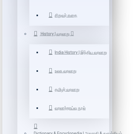
சிறுவர் கதை
History | வரலாறு
India History | இந்திய வரலாறு
உலக வரலாறு
தமிழர் வரலாறு
வரலாற்றாய்வு நூல்
Dictionary & Encyclopedia | அகராதி & களஞ்சியம்