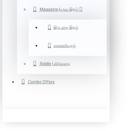
Magazine |பருவ இதழ்
இரு மாத இதழ்
காலாண்டிதழ்
Riddle | விடுகதை
Combo Offers