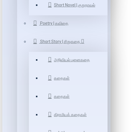
Short Novel | குறுநாவல்
Poetry | கவிதை
Short Story | சிறுகதை
அறிவியல் புனைகதை
கதைகள்
கதைகள்
கிராமியக் கதைகள்