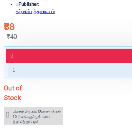
Publisher:
கற்பகம் புத்தகாலயம்
₹38
₹40
புத்தகம் 3 - 7 நாட்களில் அனுப்பி
வைக்கப்படும்.
+ ₹60 shipping fee* (Free shipping
for orders above ₹1000 within
India)
Out of
Stock
புத்தகம் இருப்பில் இல்லை என்றால்
10 தினங்களுக்குள் பணம்
திருப்பித் தரப்படும்.