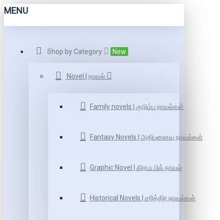
MENU
Shop by Category
New
Novel | நாவல்
Family novels | குடும்ப நாவல்கள்
Fantasy Novels | அதிபுனைவு நாவல்கள்
Graphic Novel | கிராஃ பிக் நாவல்
Historical Novels | சரித்திர நாவல்கள்