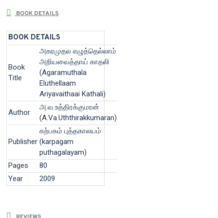
BOOK DETAILS
BOOK DETAILS
அகரமுதல எழுத்தெல்லாம்
அறியவைத்தாய் காதலி
Book
(Agaramuthala
Title
Eluthellaam
Ariyavaithaai Kathali)
அ.வ.உத்திரக்குமரன்
Author
(A.Va.Uththirakkumaran)
கற்பகம் புத்தகாலயம்
Publisher
(karpagam
puthagalayam)
Pages
80
Year
2009
REVIEWS