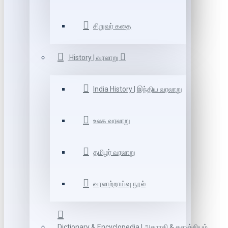
சிறுவர் கதை
History | வரலாறு
India History | இந்திய வரலாறு
உலக வரலாறு
தமிழர் வரலாறு
வரலாற்றாய்வு நூல்
Dictionary & Encyclopedia | அகராதி & களஞ்சியம்