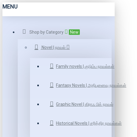
MENU
Shop by Category
New
Novel | நாவல்
Family novels | குடும்ப நாவல்கள்
Fantasy Novels | அதிபுனைவு நாவல்கள்
Graphic Novel | கிராஃ பிக் நாவல்
Historical Novels | சரித்திர நாவல்கள்