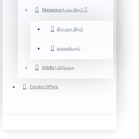
Magazine |பருவ இதழ்
இரு மாத இதழ்
காலாண்டிதழ்
Riddle | விடுகதை
Combo Offers