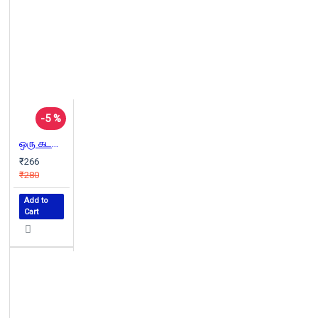
-5 %
ஒரு கடலோர கிராமத்தின் கதை
₹266
₹280
Add to
Cart