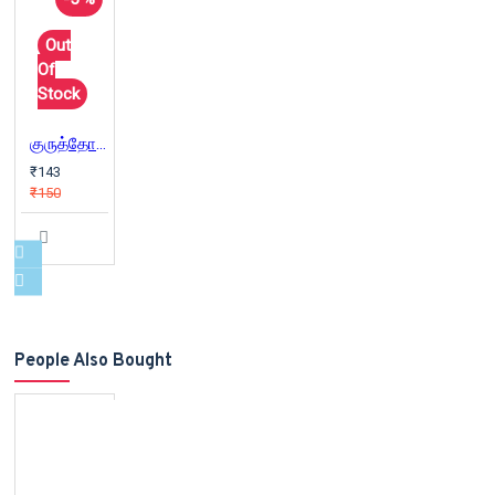
Out
Of
Stock
குருத்தோலை
₹143
₹150
People Also Bought