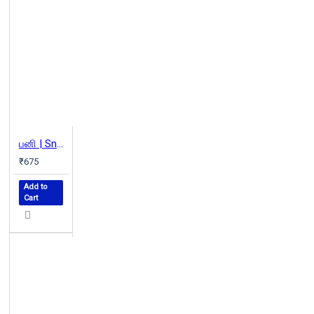
பனி | Snow
₹675
Add to
Cart