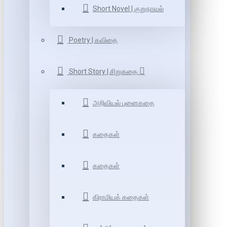
Short Novel | குறுநாவல்
Poetry | கவிதை
Short Story | சிறுகதை
அறிவியல் புனைகதை
கதைகள்
கதைகள்
கிராமியக் கதைகள்