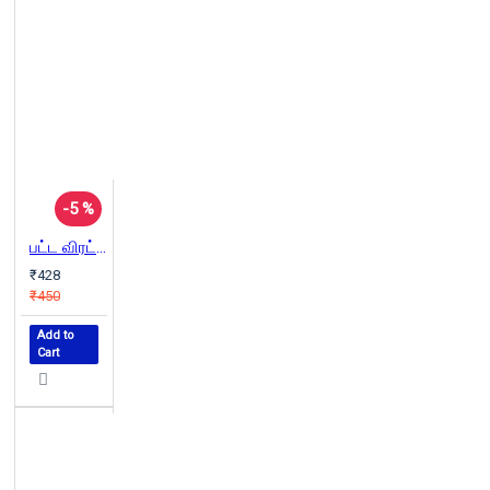
-5 %
பட்ட விரட்டி | The Kite Runner
₹428
₹450
Add to
Cart