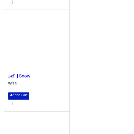
பனி | Snow
₹675
Add to Cart