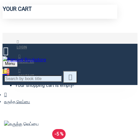
YOUR CART
LOGIN
REGISTER
Menu
0
CONTACT
Your shopping cart is empty!
கருத்த லெப்பை
-5 %