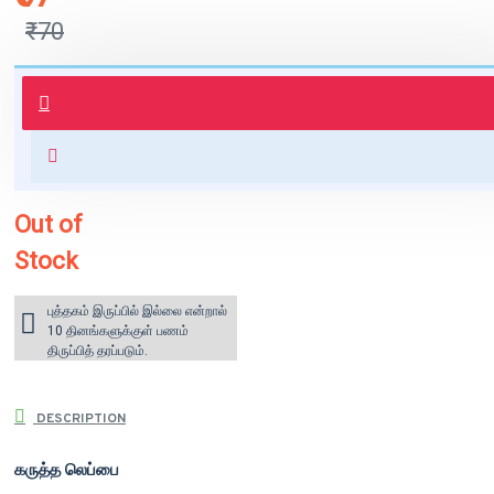
₹70
புத்தகம் 3 - 7 நாட்களில் அனுப்பி
வைக்கப்படும்.
+ ₹60 shipping fee* (Free shipping
for orders above ₹1000 within
India)
Out of
Stock
புத்தகம் இருப்பில் இல்லை என்றால்
10 தினங்களுக்குள் பணம்
திருப்பித் தரப்படும்.
DESCRIPTION
கருத்த லெப்பை