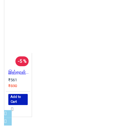
-5 %
இஸ்தான்புல்: ஒரு நகரத்தின் நினைவுகள் | Istanbul: Memories and the City
₹561
₹590
Add to
Cart