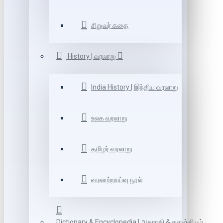
சிறுவர் கதை
History | வரலாறு
India History | இந்திய வரலாறு
உலக வரலாறு
தமிழர் வரலாறு
வரலாற்றாய்வு நூல்
Dictionary & Encyclopedia | அகராதி & களஞ்சியம்