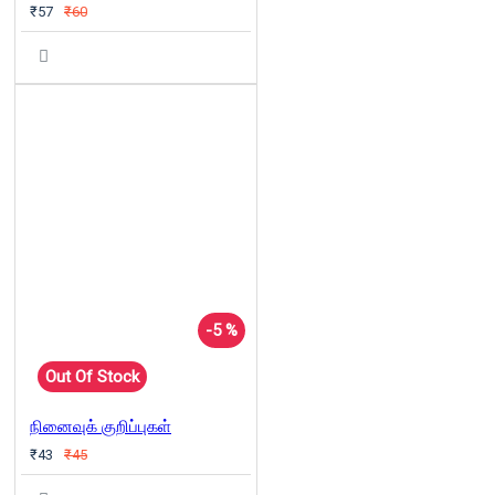
₹57
₹60
-5 %
Out Of Stock
நினைவுக் குறிப்புகள்
₹43
₹45