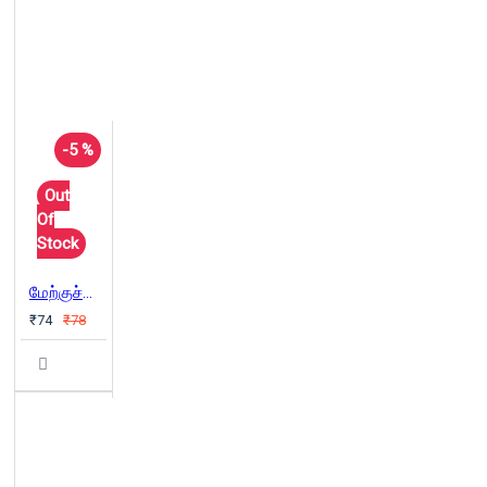
-5 %
Out
Of
Stock
மேற்குச்சாளரம்
₹74
₹78