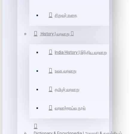
சிறுவர் கதை
History | வரலாறு
India History | இந்திய வரலாறு
உலக வரலாறு
தமிழர் வரலாறு
வரலாற்றாய்வு நூல்
Dictionary & Encyclopedia | அகராதி & களஞ்சியம்