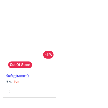
-5 %
Out Of Stock
மேற்குச்சாளரம்
₹74
₹78