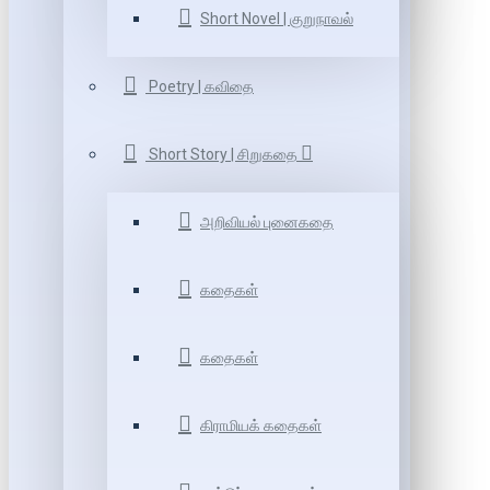
Short Novel | குறுநாவல்
Poetry | கவிதை
Short Story | சிறுகதை
அறிவியல் புனைகதை
கதைகள்
கதைகள்
கிராமியக் கதைகள்