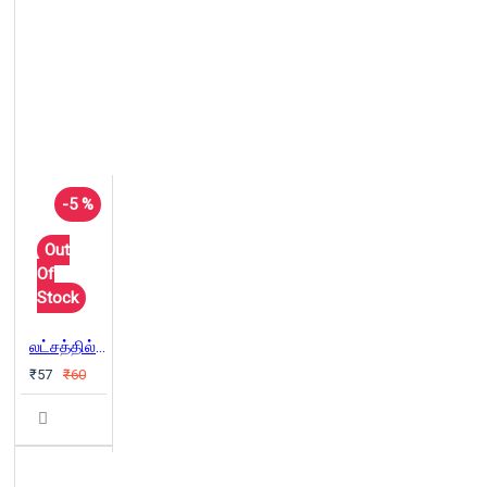
-5 %
Out
Of
Stock
லட்சத்தில் ஒருவன்
₹57
₹60