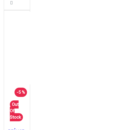
-5 %
Out
Of
Stock