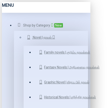
MENU
Shop by Category
New
Novel | நாவல்
Family novels | குடும்ப நாவல்கள்
Fantasy Novels | அதிபுனைவு நாவல்கள்
Graphic Novel | கிராஃ பிக் நாவல்
Historical Novels | சரித்திர நாவல்கள்