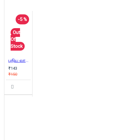
-5 %
Out
Of
Stock
புதிய வாசல்
₹143
₹150