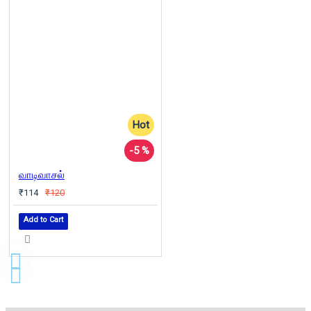
Hot
-5 %
வாடிவாசல்
₹114
₹120
Add to Cart