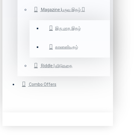
Magazine |பருவ இதழ்
இரு மாத இதழ்
காலாண்டிதழ்
Riddle | விடுகதை
Combo Offers