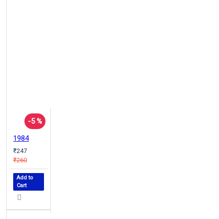
-5 %
1984
₹247
₹260
Add to
Cart