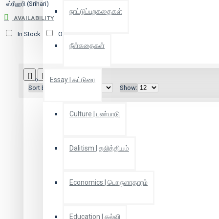
ஸ்ரீஹரி (Srihari)
நாட்டுப்புறகதைகள்
AVAILABILITY
In Stock
Out of Stock
நீள்கதைகள்
Essay | கட்டுரை
Sort By:
Show:
Culture | பண்பாடு
Dalitism | தலித்தியம்
Economics | பொருளாதாரம்
Education | கல்வி