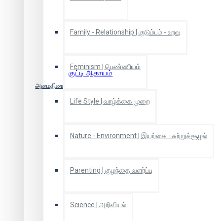
Family - Relationship | குடும்பம் - உறவு
Feminism | பெண்ணியம்
குட்டி ஆகாயம்
அமைதியைப் பரப்பும் சடாகோவின் கொக்கு
₹67
₹70
Life Style | வாழ்க்கை முறை
Nature - Environment | இயற்கை - சுற்றுச்சூழல்
Parenting | குழந்தை வளர்ப்பு
Science | அறிவியல்