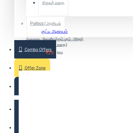
சிறுவர் கதை
Politics | அரசியல்
குட்டி ஆகாயம்
ஆசையை நிறைவேற்றும் மரம் - (சிறார்
சொன்ன கதை)
Combo Offers
₹29
₹30
Offer Zone
2025 New Arrivals
Login
Register