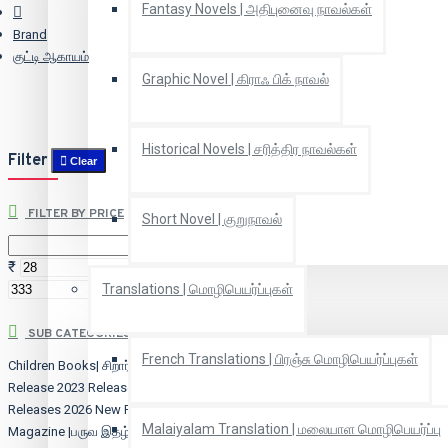
Fantasy Novels | அதிபுனைவு நாவல்கள்
Brand
குட்டி ஆகாயம்
Graphic Novel | கிராஃ பிக் நாவல்
Historical Novels | சரித்திர நாவல்கள்
Filter
Clear
FILTER BY PRICE
Short Novel | குறுநாவல்
₹
₹
Translations | மொழிபெயர்ப்புகள்
SUB CATEGORIES
French Translations | பிரஞ்சு மொழிபெயர்ப்புகள்
Children Books| சிறார் நூல்கள்
2022
Release
2023 Releases
2024 New
Releases
2026 New Releases
Malaiyalam Translation | மலையாள மொழிபெயர்ப்பு
Magazine |பருவ இதழ்
Malaiyalam