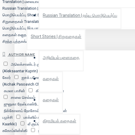
Translation | மலையாள மொழிபெயர்ப்பு
Russian Translation | ரஷ்ய
மொழிபெயர்ப்பு
Short Stories |
Russian Translation | ரஷ்ய மொழிபெயர்ப்பு
சிறுகதைகள்
Translation |
மொழிபெயர்ப்பு
இரு மாத இதழ்
ஓவியம்
கதைகள்
கதைகள்
குழந்தைகளுக்கான
Short Stories | சிறுகதைகள்
சிறந்த புத்தகங்கள்
சிறுவர் கதை
AUTHOR NAME
அறிவியல் புனைகதை
அலெக்சாண்டர் குப்ரின்
(Aleksaantar Kuprin)
எலினார்
கோர்
ஐசக் பஸோவிச் சிங்கர்
கதைகள்
(Aichak Pasoavich Chingkar)
கமலா பாசின்
கிரண் கஸ்தூரியா
சாலை செல்வம்
ஜீஸி
கதைகள்
ஜுனுகா தேஸ்பாண்டே
நிக்கோலாய் நோசோவ்
பிரபாகரன்
பழச்சி
மாக்ஸிம் கார்க்கி (Maaksim
கிராமியக் கதைகள்
Kaarkki)
லீ குய்மெய்
வஸீலி
சுகோம்லின்ஸ்கி
ஶ்ரீஹரி