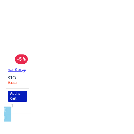
-5 %
கூடவே ஒரு நிழல்
₹143
₹150
Add to
Cart