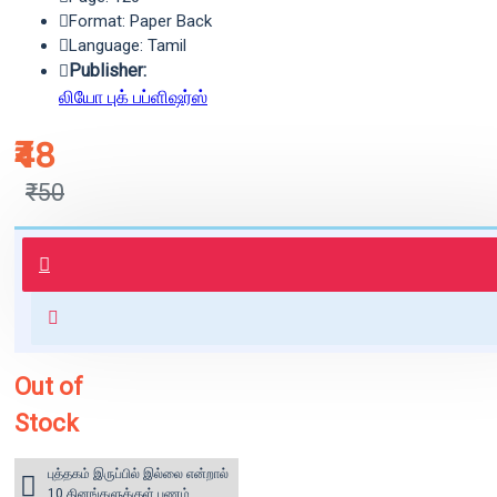
Format: Paper Back
Language: Tamil
Publisher:
லியோ புக் பப்ளிஷர்ஸ்
₹48
₹50
புத்தகம் 3 - 7 நாட்களில் அனுப்பி
வைக்கப்படும்.
+ ₹60 shipping fee* (Free shipping
for orders above ₹1000 within
India)
Out of
Stock
புத்தகம் இருப்பில் இல்லை என்றால்
10 தினங்களுக்குள் பணம்