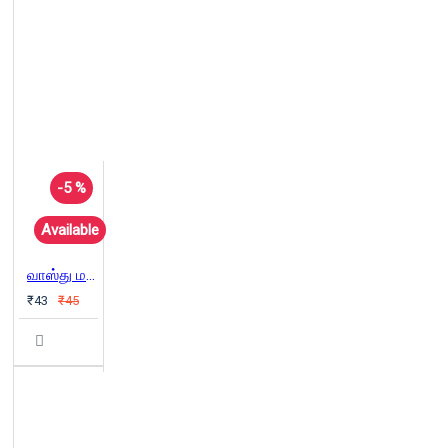
-5 %
Available
வாஸ்து மனையடி சாஸ்திரம்
₹43
₹45