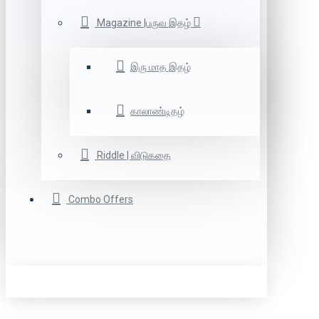
Magazine |பருவ இதழ்
இரு மாத இதழ்
காலாண்டிதழ்
Riddle | விடுகதை
Combo Offers