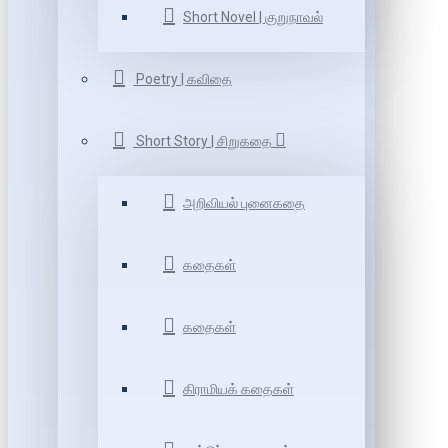
Short Novel | குறுநாவல்
Poetry | கவிதை
Short Story | சிறுகதை
அறிவியல் புனைகதை
கதைகள்
கதைகள்
கிராமியக் கதைகள்