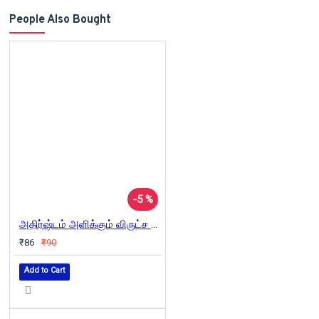
People Also Bought
-5 %
அதிர்ஷ்டம் அளிக்கும் விருட்ச சாஸ்திரம்
₹86
₹90
Add to Cart