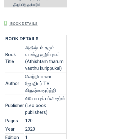
திருப்பித் தரப்படும்.
BOOK DETAILS
BOOK DETAILS
அதிஷ்டம் தரும்
Book
வாஸ்து குறிப்புகள்
Title
(Athishtam tharum
vasthu kurippukal)
வெற்றிமாலை
Author
ஜோதிடர் T.V
கிருஷ்ணமூர்த்தி
லியோ புக் பப்ளிஷர்ஸ்
Publisher
(Leo book
publishers)
Pages
120
Year
2020
Edition
1