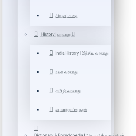
சிறுவர் கதை
History | வரலாறு
India History | இந்திய வரலாறு
உலக வரலாறு
தமிழர் வரலாறு
வரலாற்றாய்வு நூல்
Dictionary & Encyclopedia | அகராதி & களஞ்சியம்