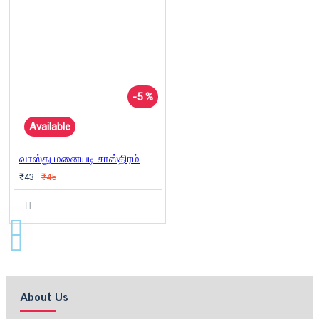
-5 %
Available
வாஸ்து மனையடி சாஸ்திரம்
₹43
₹45
About Us