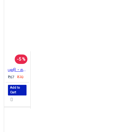
-5 %
புலரி - கல்யாண்ஜியின் முதல் கவிதைத் தொகுப்பு 1981
₹67
₹70
Add to
Cart