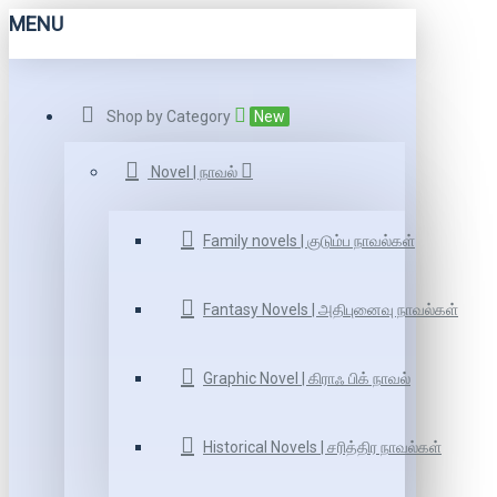
MENU
Shop by Category
New
Novel | நாவல்
Family novels | குடும்ப நாவல்கள்
Fantasy Novels | அதிபுனைவு நாவல்கள்
Graphic Novel | கிராஃ பிக் நாவல்
Historical Novels | சரித்திர நாவல்கள்