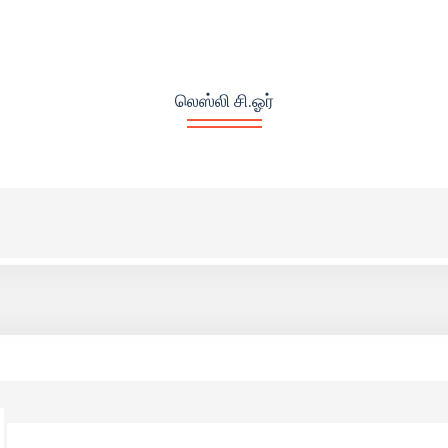
லெஸ்லி சி.ஓர்