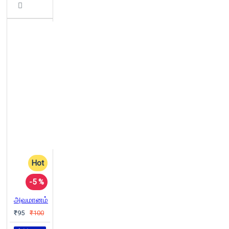
Hot
-5 %
அவமானம்
₹95
₹100