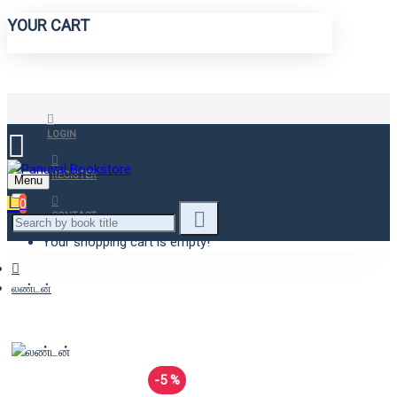
YOUR CART
LOGIN
REGISTER
Menu
0
CONTACT
Your shopping cart is empty!
லண்டன்
-5 %