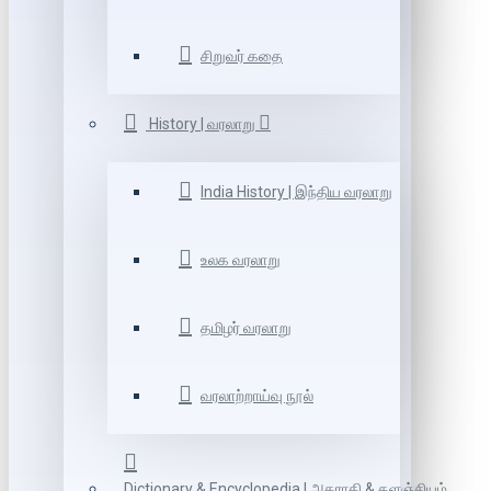
சிறுவர் கதை
History | வரலாறு
India History | இந்திய வரலாறு
உலக வரலாறு
தமிழர் வரலாறு
வரலாற்றாய்வு நூல்
Dictionary & Encyclopedia | அகராதி & களஞ்சியம்