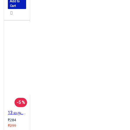
Add to
Cart
-5 %
13 வருடங்கள் ஒரு நக்ஸலைட்டின் சிறைக் குறிப்புகள்
₹284
₹299