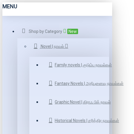
MENU
Shop by Category
New
Novel | நாவல்
Family novels | குடும்ப நாவல்கள்
Fantasy Novels | அதிபுனைவு நாவல்கள்
Graphic Novel | கிராஃ பிக் நாவல்
Historical Novels | சரித்திர நாவல்கள்