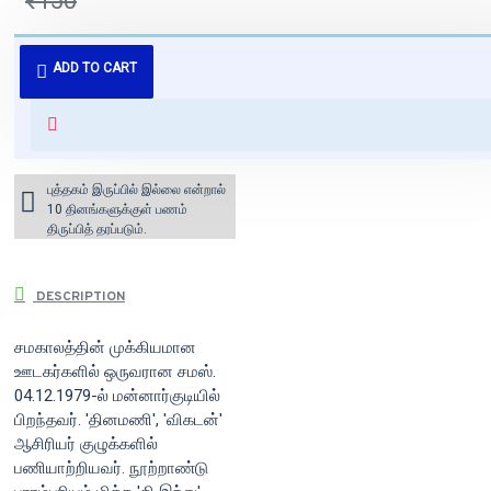
₹150
புத்தகம் 3 - 7 நாட்களில் அனுப்பி
ADD TO CART
வைக்கப்படும்.
+ ₹60 shipping fee* (Free shipping
for orders above ₹1000 within
India)
புத்தகம் இருப்பில் இல்லை என்றால்
10 தினங்களுக்குள் பணம்
திருப்பித் தரப்படும்.
DESCRIPTION
சமகாலத்தின் முக்கியமான
ஊடகர்களில் ஒருவரான சமஸ்.
04.12.1979-ல் மன்னார்குடியில்
பிறந்தவர். 'தினமணி', 'விகடன்'
ஆசிரியர் குழுக்களில்
பணியாற்றியவர். நூற்றாண்டு