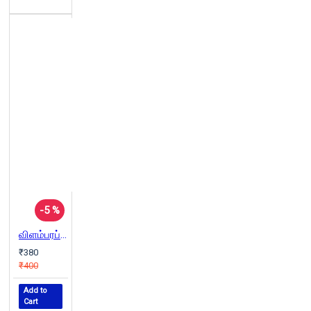
-5 %
விளம்பரப் படம் வேற லெவல்
₹380
₹400
Add to
Cart