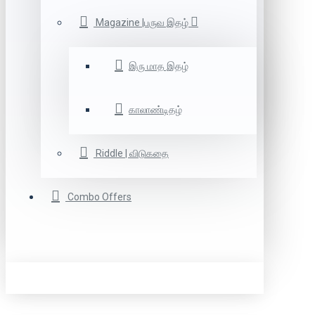
Magazine |பருவ இதழ்
இரு மாத இதழ்
காலாண்டிதழ்
Riddle | விடுகதை
Combo Offers