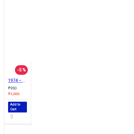
-5 %
1974 – மாநில சுயாட்சி
₹950
₹1,000
Add to
Cart