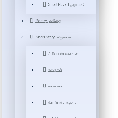
Short Novel | குறுநாவல்
Poetry | கவிதை
Short Story | சிறுகதை
அறிவியல் புனைகதை
கதைகள்
கதைகள்
கிராமியக் கதைகள்