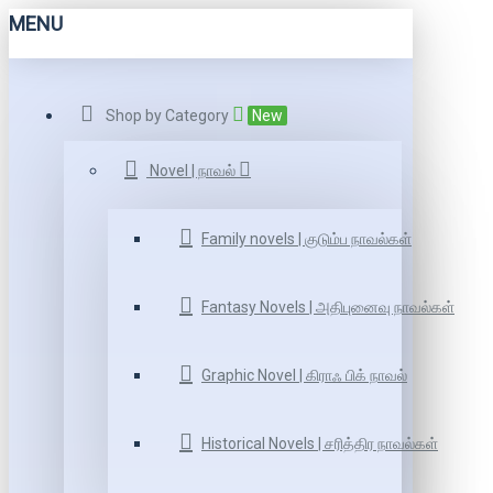
MENU
Shop by Category
New
Novel | நாவல்
Family novels | குடும்ப நாவல்கள்
Fantasy Novels | அதிபுனைவு நாவல்கள்
Graphic Novel | கிராஃ பிக் நாவல்
Historical Novels | சரித்திர நாவல்கள்