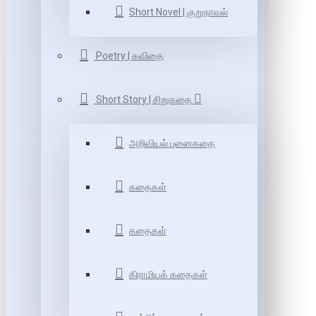
Short Novel | குறுநாவல்
Poetry | கவிதை
Short Story | சிறுகதை
அறிவியல் புனைகதை
கதைகள்
கதைகள்
கிராமியக் கதைகள்