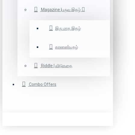
Magazine |பருவ இதழ்
இரு மாத இதழ்
காலாண்டிதழ்
Riddle | விடுகதை
Combo Offers