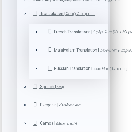
Transulation | மொழிபெயர்ப்பு
French Translations | பிரஞ்சு மொழிபெயர்ப்புக
Malaiyalam Translation | மலையாள மொழிபெய
Russian Translation | ரஷ்ய மொழிபெயர்ப்பு
Speech | உரை
Exegesis | விளக்கவுரை
Games | விளையாட்டு