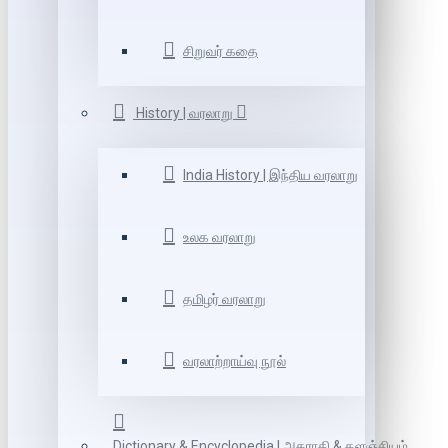
சிறுவர் கதை
History | வரலாறு
India History | இந்திய வரலாறு
உலக வரலாறு
தமிழர் வரலாறு
வரலாற்றாய்வு நூல்
Dictionary & Encyclopedia | அகராதி & களஞ்சியம்