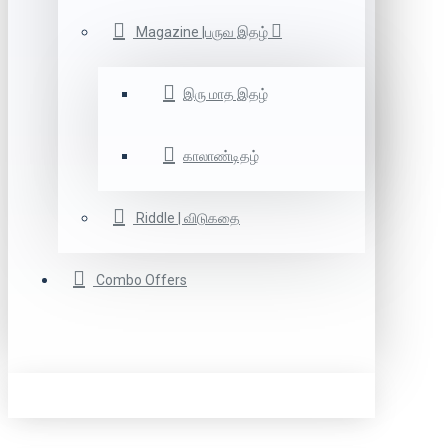
Magazine |பருவ இதழ்
இரு மாத இதழ்
காலாண்டிதழ்
Riddle | விடுகதை
Combo Offers