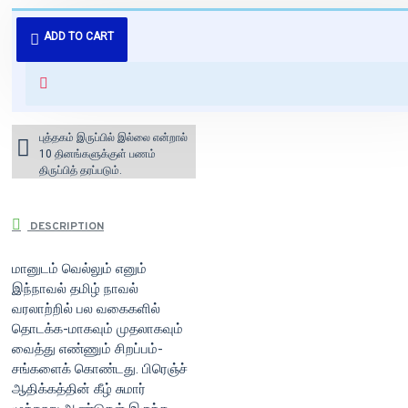
புத்தகம் 3 - 7 நாட்களில் அனுப்பி
ADD TO CART
வைக்கப்படும்.
+ ₹60 shipping fee* (Free shipping
for orders above ₹1000 within
India)
புத்தகம் இருப்பில் இல்லை என்றால்
10 தினங்களுக்குள் பணம்
திருப்பித் தரப்படும்.
DESCRIPTION
மானுடம் வெல்லும் எனும்
இந்நாவல் தமிழ் நாவல்
வரலாற்றில் பல வகைகளில்
தொடக்க-மாகவும் முதலாகவும்
வைத்து எண்ணும் சிறப்பம்-
சங்களைக் கொண்டது. பிரெஞ்ச்
ஆதிக்கத்தின் கீழ் சுமார்