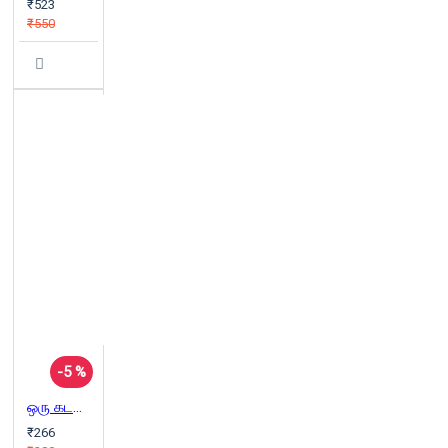
₹523
₹550
-5 %
ஒரு கடலோர கிராமத்தின் கதை
₹266