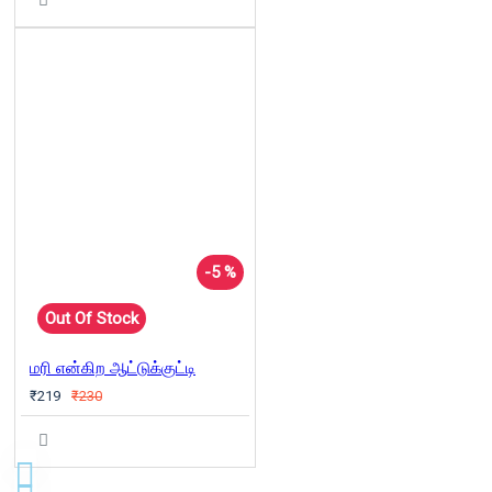
-5 %
Out Of Stock
மரி என்கிற ஆட்டுக்குட்டி
₹219
₹230