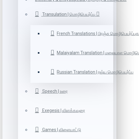
Transulation | மொழிபெயர்ப்பு
French Translations | பிரஞ்சு மொழிபெயர்ப்புக
Malaiyalam Translation | மலையாள மொழிபெய
Russian Translation | ரஷ்ய மொழிபெயர்ப்பு
Speech | உரை
Exegesis | விளக்கவுரை
Games | விளையாட்டு