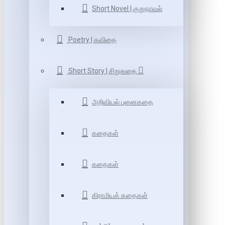
Short Novel | குறுநாவல்
Poetry | கவிதை
Short Story | சிறுகதை
அறிவியல் புனைகதை
கதைகள்
கதைகள்
கிராமியக் கதைகள்