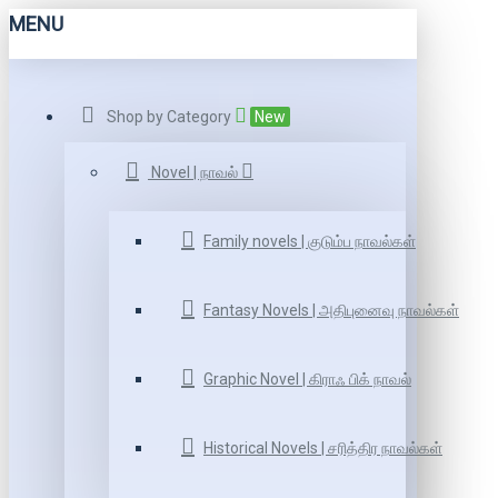
MENU
Shop by Category
New
Novel | நாவல்
Family novels | குடும்ப நாவல்கள்
Fantasy Novels | அதிபுனைவு நாவல்கள்
Graphic Novel | கிராஃ பிக் நாவல்
Historical Novels | சரித்திர நாவல்கள்