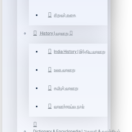
சிறுவர் கதை
History | வரலாறு
India History | இந்திய வரலாறு
உலக வரலாறு
தமிழர் வரலாறு
வரலாற்றாய்வு நூல்
Dictionary & Encyclopedia | அகராதி & களஞ்சியம்