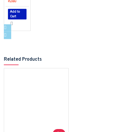
₹280
Add to
Cart
Related Products