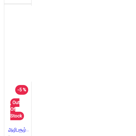
-5 %
Out
Of
Stock
ஆழி சூழ் உலகு