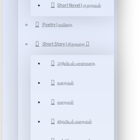
Short Novel | குறுநாவல்
Poetry | கவிதை
Short Story | சிறுகதை
அறிவியல் புனைகதை
கதைகள்
கதைகள்
கிராமியக் கதைகள்