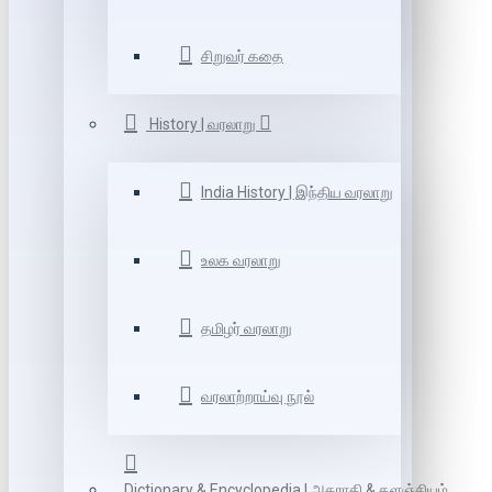
சிறுவர் கதை
History | வரலாறு
India History | இந்திய வரலாறு
உலக வரலாறு
தமிழர் வரலாறு
வரலாற்றாய்வு நூல்
Dictionary & Encyclopedia | அகராதி & களஞ்சியம்