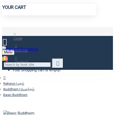
YOUR CART
LOGIN
REGISTER
Menu
0
CONTACT
Your shopping cart is empty!
Religion | மதம்
Buddhism | பௌத்தம்
Basic Buddhism