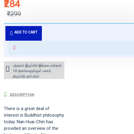
₹284
₹299
புத்தகம் 3 - 7 நாட்களில் அனுப்பி
ADD TO CART
வைக்கப்படும்.
+ ₹60 shipping fee* (Free shipping
for orders above ₹1000 within
India)
புத்தகம் இருப்பில் இல்லை என்றால்
10 தினங்களுக்குள் பணம்
திருப்பித் தரப்படும்.
DESCRIPTION
There is a great deal of
interest in Buddhist philosophy
today. Nan Huai-Chin has
provided an overview of the