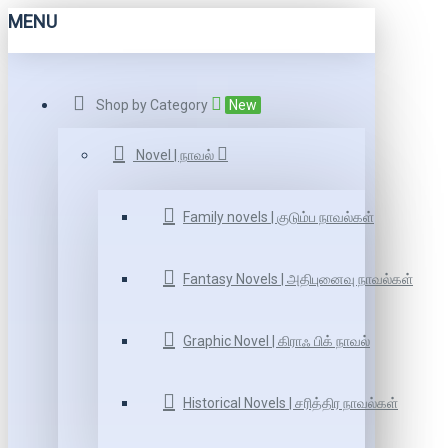
MENU
Shop by Category
New
Novel | நாவல்
Family novels | குடும்ப நாவல்கள்
Fantasy Novels | அதிபுனைவு நாவல்கள்
Graphic Novel | கிராஃ பிக் நாவல்
Historical Novels | சரித்திர நாவல்கள்