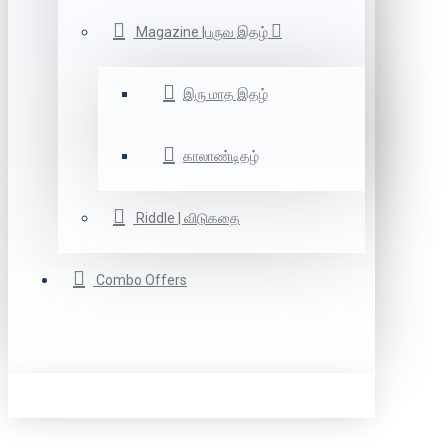
Magazine |பருவ இதழ்
இரு மாத இதழ்
காலாண்டிதழ்
Riddle | விடுகதை
Combo Offers