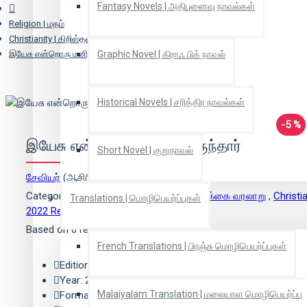
Fantasy Novels | அதிபுனைவு நாவல்கள்
Religion | மதம்
Christianity | கிறிஸ்தவம்
இயேசு என்றொரு மனிதர் இருந்தார்
Graphic Novel | கிராஃ பிக் நாவல்
Historical Novels | சரித்திர நாவல்கள்
-5 %
இயேசு என்றொரு மனிதர் இருந்தார்
Short Novel | குறுநாவல்
சேவியர்
(ஆசிரியர்)
Categories:
Biography | சுயசரிதை & வாழ்க்கை வரலாறு
,
Christi
Translations | மொழிபெயர்ப்புகள்
2022 Release
Based on 0 reviews.
-
Write a review
French Translations | பிரஞ்சு மொழிபெயர்ப்புகள்
Edition: 1
Year: 2022
Malaiyalam Translation | மலையாள மொழிபெயர்ப்பு
Format: Paper Back