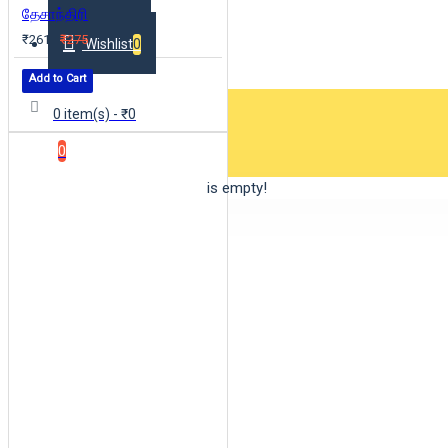
தேசாந்திரி
₹261
₹275
Wishlist
0
Add to Cart
0 item(s) - ₹0
0
Your shopping cart is empty!