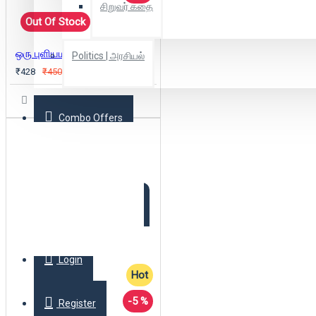
சிறுவர் கதை
Out Of Stock
ஒரு புளியமரத்தின் கதை (பொன்விழா பதிப்பு)
Politics | அரசியல்
₹428
₹450
Combo Offers
Offer Zone
2025 New Arrivals
Login
Hot
-5 %
Register