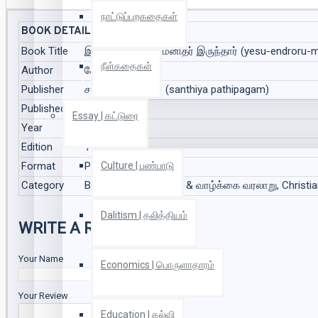
நாட்டுப்புறகதைகள்
BOOK DETAILS
Book Title
இயேசு என்றொரு மனிதர் இருந்தார் (yesu-endroru-m
நீள்கதைகள்
Author
சேவியர் (seviyar)
Publisher
சந்தியா பதிப்பகம் (santhiya pathipagam)
Published On
Jul 2022
Essay | கட்டுரை
Year
2022
Edition
1
Format
Paper Back
Culture | பண்பாடு
Category
Biography | சுயசரிதை & வாழ்க்கை வரலாறு, Christiani
Dalitism | தலித்தியம்
WRITE A REVIEW
Your Name
Economics | பொருளாதாரம்
Your Review
Education | கல்வி