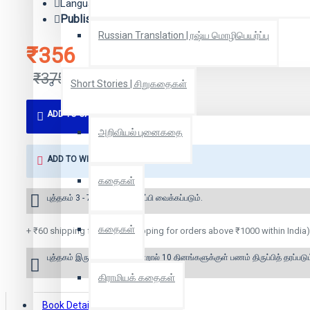
Language: Tamil
Publisher:
சந்தியா பதிப்பகம்
Russian Translation | ரஷ்ய மொழிபெயர்ப்பு
₹356
₹375
Short Stories | சிறுகதைகள்
ADD TO CART
அறிவியல் புனைகதை
ADD TO WISH LIST
கதைகள்
புத்தகம் 3 - 7 நாட்களில் அனுப்பி வைக்கப்படும்.
கதைகள்
+ ₹60 shipping fee* (Free shipping for orders above ₹1000 within India)
புத்தகம் இருப்பில் இல்லை என்றால் 10 தினங்களுக்குள் பணம் திருப்பித் தரப்படும
கிராமியக் கதைகள்
Book Details
Reviews