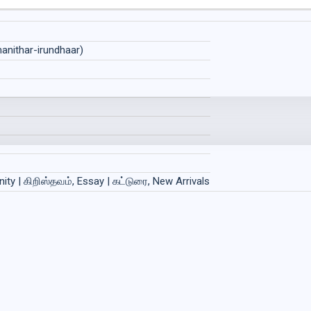
anithar-irundhaar)
ty | கிறிஸ்தவம், Essay | கட்டுரை, New Arrivals