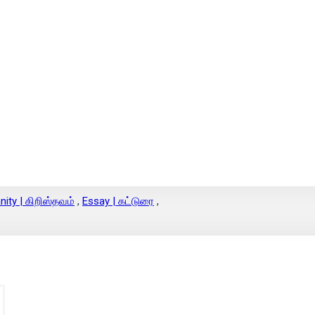
anity | கிறிஸ்தவம்
,
Essay | கட்டுரை
,