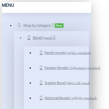
MENU
Shop by Category
New
Novel | நாவல்
Family novels | குடும்ப நாவல்கள்
Fantasy Novels | அதிபுனைவு நாவல்கள்
Graphic Novel | கிராஃ பிக் நாவல்
Historical Novels | சரித்திர நாவல்கள்