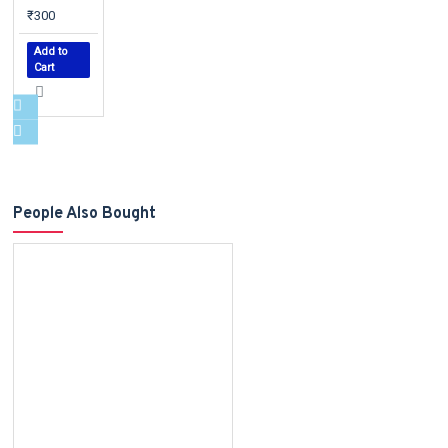
₹300
Add to
Cart
People Also Bought