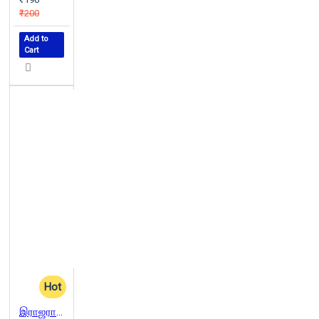
₹200
Add to
Cart
Hot
இராஜராஜ சோழன்: இன்றைய பொய்களும் நேற்றைய வரலாறும்