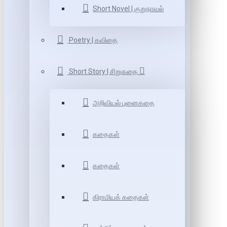
Short Novel | குறுநாவல்
Poetry | கவிதை
Short Story | சிறுகதை
அறிவியல் புனைகதை
கதைகள்
கதைகள்
கிராமியக் கதைகள்