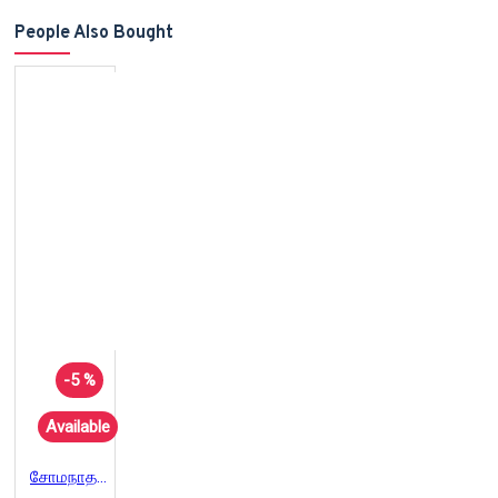
People Also Bought
-5 %
Available
சோமநாதர்: வரலாற்றின் பல குரல்கள்