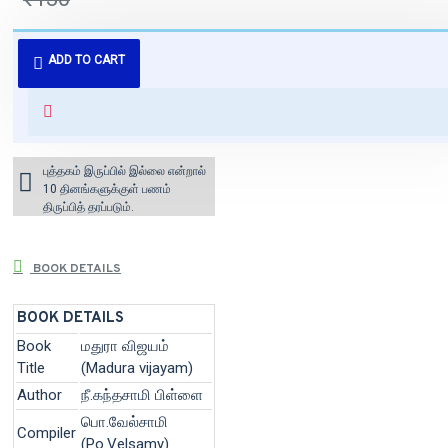
புத்தகம் 3 - 7 நாட்களில் அனுப்பி
ADD TO CART
வைக்கப்படும்.
+ ₹60 shipping fee* (Free shipping
for orders above ₹1000 within
India)
புத்தகம் இருப்பில் இல்லை என்றால்
10 தினங்களுக்குள் பணம்
திருப்பித் தரப்படும்.
BOOK DETAILS
BOOK DETAILS
Book
மதுரா விஜயம்
Title
(Madura vijayam)
Author
நீ.கந்தசாமி பிள்ளை
பொ.வேல்சாமி
Compiler
(Po.Velsamy)