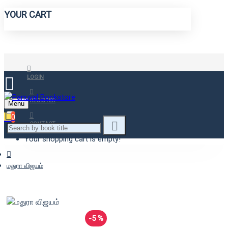
YOUR CART
LOGIN
REGISTER
Menu
0
CONTACT
Your shopping cart is empty!
மதுரா விஜயம்
-5 %