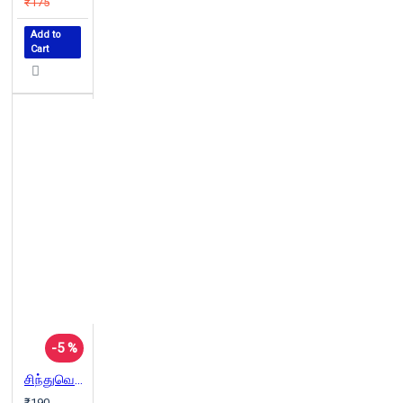
₹175
Add to
Cart
-5 %
சிந்துவெளிப் பண்பாட்டின் திராவிட அடித்தளம்
₹190