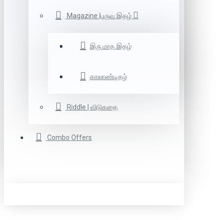
Magazine |பருவ இதழ்
இரு மாத இதழ்
காலாண்டிதழ்
Riddle | விடுகதை
Combo Offers