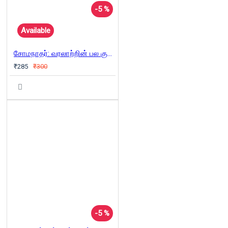
-5 %
Available
சோமநாதர்: வரலாற்றின் பல குரல்கள்
₹285
₹300
-5 %