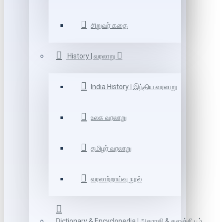
சிறுவர் கதை
History | வரலாறு
India History | இந்திய வரலாறு
உலக வரலாறு
தமிழர் வரலாறு
வரலாற்றாய்வு நூல்
Dictionary & Encyclopedia | அகராதி & களஞ்சியம்