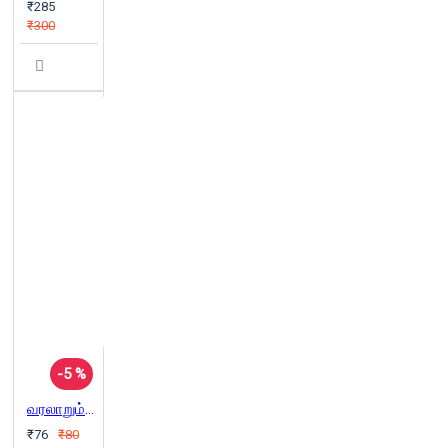
₹285
₹300
-5 %
வரலாறும் வக்கிரங்களும்
₹76
₹80