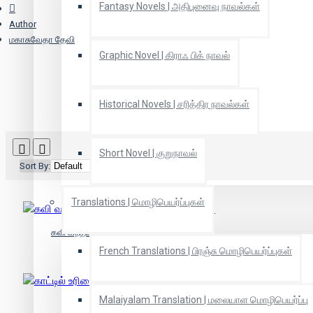
Fantasy Novels | அதிபுனைவு நாவல்கள்
Author
மகாசுவேதா தேவி
Graphic Novel | கிராஃ பிக் நாவல்
Historical Novels | சரித்திர நாவல்கள்
Short Novel | குறுநாவல்
Sort By:
Show:
Translations | மொழிபெயர்ப்புகள்
கவி வந்த்யகட்டி காயியின் வாழ்வும் சாவும்
French Translations | பிரஞ்சு மொழிபெயர்ப்புகள்
Malaiyalam Translation | மலையாள மொழிபெயர்ப்பு
காட்டில் உரிமை