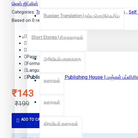
லெஸ் ஜிப்லின்
(ஆசிரியர்)
Categories:
Translation | மொழிபெயர்ப்பு
,
Essay | கட்டுரை
,
Self
Russian Translation | ரஷ்ய மொழிபெயர்ப்பு
Based on 0 reviews.
-
Write a review
Edition: 1
Short Stories | சிறுகதைகள்
Year: 2018
ISBN: 9789387383388
Page: 67
அறிவியல் புனைகதை
Format: Paper Back
Language: Tamil
Publisher:
Manjul Publishing House | மஞ்சுள் பப்ளிசி
கதைகள்
₹143
கதைகள்
₹199
ADD TO CART
கிராமியக் கதைகள்