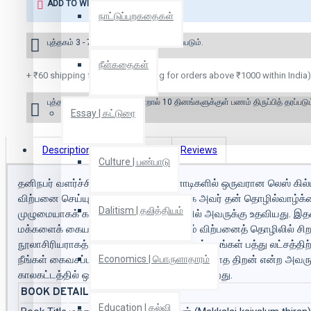
ADD TO WISH LIST
நாட்டுப்புறகதைகள்
புத்தகம் 3 - 7 நாட்களில் அனுப்பி வைக்கப்படும்.
நீள்கதைகள்
+ ₹60 shipping fee* (Free shipping for orders above ₹1000 within India)
புத்தகம் இருப்பில் இல்லை என்றால் 10 தினங்களுக்குள் பணம் திருப்பித் தரப்படும
Essay | கட்டுரை
Description
Book Details
Reviews
Culture | பண்பாடு
தனிநபர் வளர்ச்சித் துறையின் முன்னோடிகளில் ஒருவரான லெஸ் கில்பி
விற்பனை செய்யும் ஒரு விற்பனையாளராக அவர் தன் தொழில்வாழ்க்கைய
Dalitism | தலித்தியம்
முழுமையாகக் கற்றுக் கொள்ள இத்தொழில் அவருக்கு உதவியது. இத
மக்களைக் கையாளும் கலையைப் பற்றியும் விற்பனைத் தொழிலில் சிறப்
நூலாசிரியராகத் திகழ்ந்தார். அவருடைய புத்தகங்கள் பத்து லட்சத
நீங்கள் கைவசப்படுத்த வேண்டிய இன்றியமையாத திறன் என்ற அவருடை
Economics | பொருளாதாரம்
காலகட்டத்தில் ஒரு புதிய அர்த்தத்தைப் பெறுகிறது.
BOOK DETAILS
Education | கல்வி