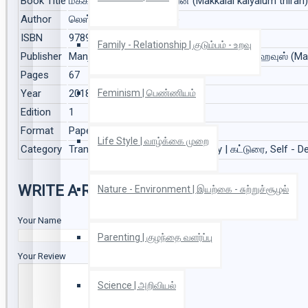
Book Title
மக்களைக் கையாளும் திறன் (Makkalai kaiyalum thiran)
Author
லெஸ் ஜிப்லின் (Les Jiplin)
ISBN
9789387383388
Family - Relationship | குடும்பம் - உறவு
Publisher
Manjul Publishing House | மஞ்சுள் பப்ளிசிங் ஹவுஸ் (Ma
Pages
67
Year
2018
Feminism | பெண்ணியம்
Edition
1
Format
Paper Back
Life Style | வாழ்க்கை முறை
Category
Translation | மொழிபெயர்ப்பு, Essay | கட்டுரை, Self - 
WRITE A REVIEW
Nature - Environment | இயற்கை - சுற்றுச்சூழல்
Your Name
Parenting | குழந்தை வளர்ப்பு
Your Review
Science | அறிவியல்