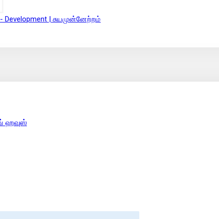
 - Development | சுயமுன்னேற்றம்
ங் ஹவுஸ்