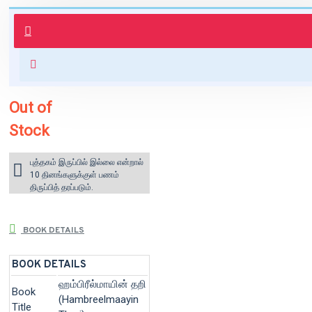
புத்தகம் 3 - 7 நாட்களில் அனுப்பி
வைக்கப்படும்.
+ ₹60 shipping fee* (Free shipping
for orders above ₹1000 within
India)
Out of
Stock
புத்தகம் இருப்பில் இல்லை என்றால்
10 தினங்களுக்குள் பணம்
திருப்பித் தரப்படும்.
BOOK DETAILS
BOOK DETAILS
ஹம்பிரீல்மாயின் தறி
Book
(Hambreelmaayin
Title