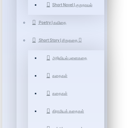
Short Novel | குறுநாவல்
Poetry | கவிதை
Short Story | சிறுகதை
அறிவியல் புனைகதை
கதைகள்
கதைகள்
கிராமியக் கதைகள்