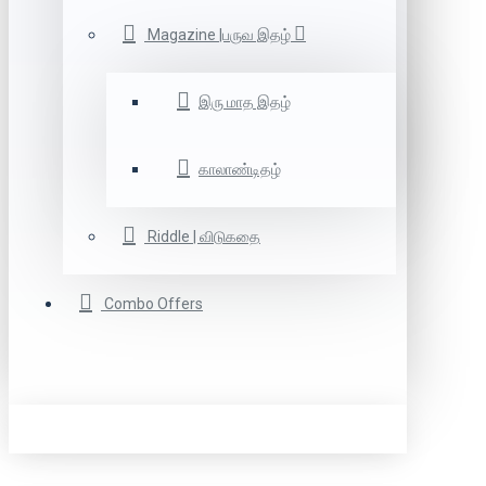
Magazine |பருவ இதழ்
இரு மாத இதழ்
காலாண்டிதழ்
Riddle | விடுகதை
Combo Offers