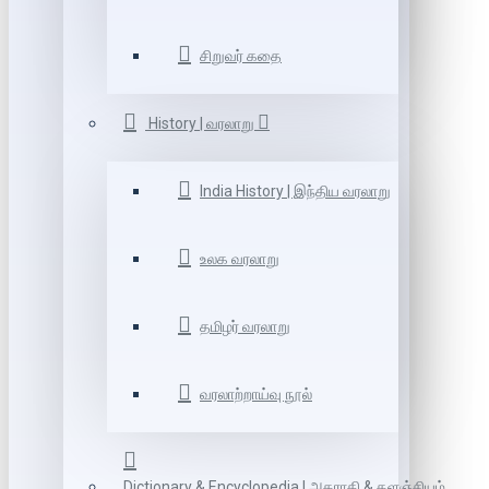
சிறுவர் கதை
History | வரலாறு
India History | இந்திய வரலாறு
உலக வரலாறு
தமிழர் வரலாறு
வரலாற்றாய்வு நூல்
Dictionary & Encyclopedia | அகராதி & களஞ்சியம்