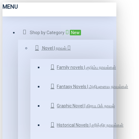
MENU
Shop by Category
New
Novel | நாவல்
Family novels | குடும்ப நாவல்கள்
Fantasy Novels | அதிபுனைவு நாவல்கள்
Graphic Novel | கிராஃ பிக் நாவல்
Historical Novels | சரித்திர நாவல்கள்