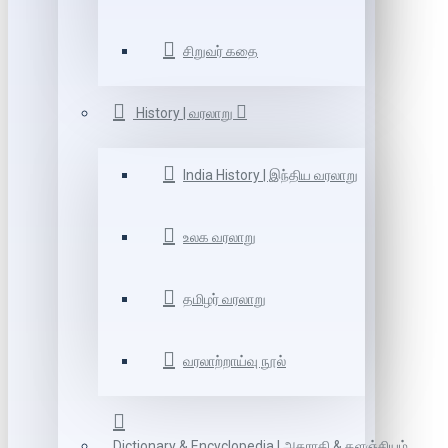
சிறுவர் கதை
History | வரலாறு
India History | இந்திய வரலாறு
உலக வரலாறு
தமிழர் வரலாறு
வரலாற்றாய்வு நூல்
Dictionary & Encyclopedia | அகராதி & களஞ்சியம்