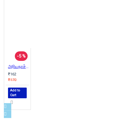
-5 %
அரியநாச்சி
₹162
₹170
Add to
Cart