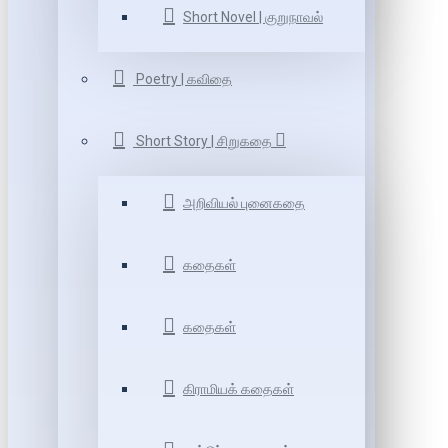
Short Novel | குறுநாவல்
Poetry | கவிதை
Short Story | சிறுகதை
அறிவியல் புனைகதை
கதைகள்
கதைகள்
கிராமியக் கதைகள்