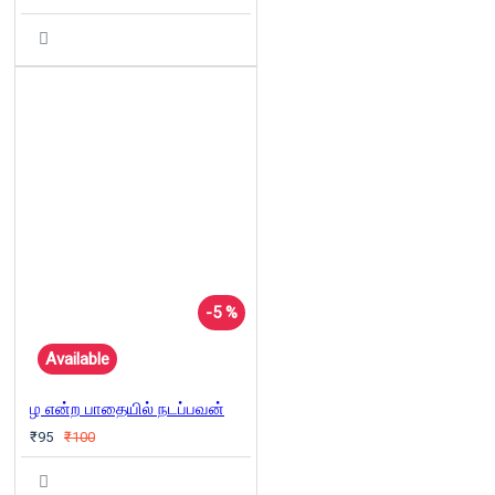
-5 %
Available
ழ என்ற பாதையில் நடப்பவன்
₹95
₹100