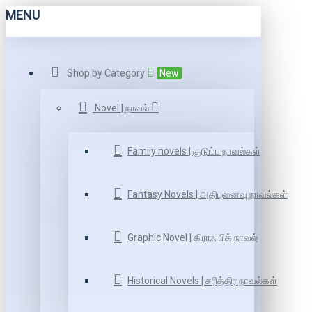
MENU
Shop by Category
New
Novel | நாவல்
Family novels | குடும்ப நாவல்கள்
Fantasy Novels | அதிபுனைவு நாவல்கள்
Graphic Novel | கிராஃ பிக் நாவல்
Historical Novels | சரித்திர நாவல்கள்