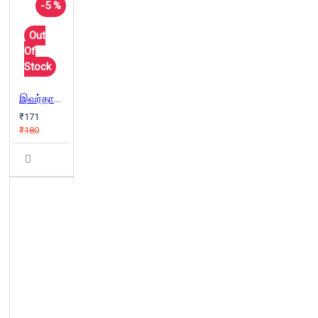
-5 %
Out
Of
Stock
இவர்தான் பெரியார்
₹171
₹180