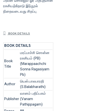
அவன் சொல்லும் ஓர் அற்புதமான
ரகசியத்தோடு இந்நூல்
நிறைவடைவது சிறப்பு.
BOOK DETAILS
BOOK DETAILS
மரப்பாச்சி சொன்ன
ரகசியம் (PB)
Book
(Marappaachchi
Title
Sonna Ragasiyam
Pb)
யெஸ்.பாலபாரதி
Author
(S.Balabharathi)
வானம் பதிப்பகம்
Publisher
(Vanam
Pathippagam)
Pages
88