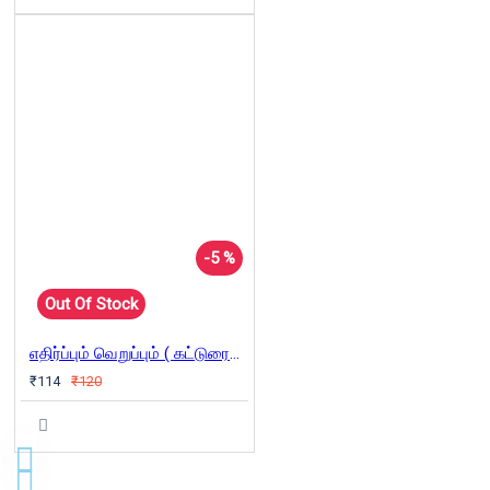
-5 %
Out Of Stock
எதிர்ப்பும் வெறுப்பும் ( கட்டுரைகள்)
₹114
₹120