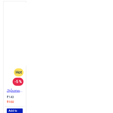
Hot
-5 %
அம்மாவுக்கு மகள் சொன்ன உலகின் முதல் கதை
₹143
₹150
Add to