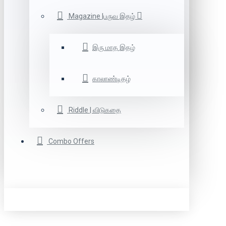
Magazine |பருவ இதழ்
இரு மாத இதழ்
காலாண்டிதழ்
Riddle | விடுகதை
Combo Offers