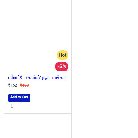
Hot
-5 %
புரோட்டோகால்ஸ்: யூத பயங்கரவாதிகளின் ரகசிய அறிக்கை
₹152
₹160
Add to Cart