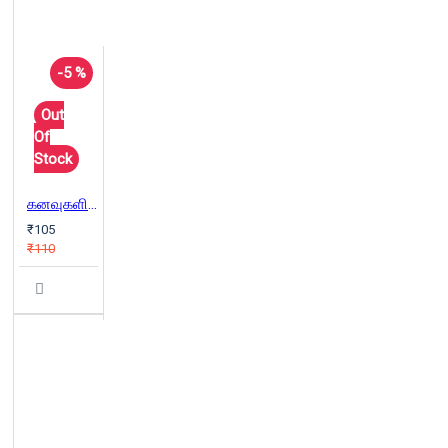
-5 %
Out
Of
Stock
கனவுகளின் விளக்கம்
₹105
₹110