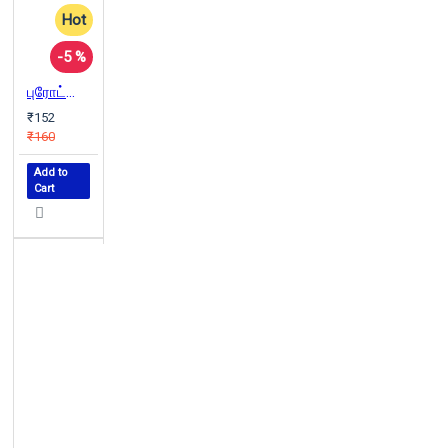
Hot
-5 %
புரோட்டோகால்ஸ்: யூத பயங்கரவாதிகளின் ரகசிய அறிக்கை
₹152
₹160
Add to
Cart