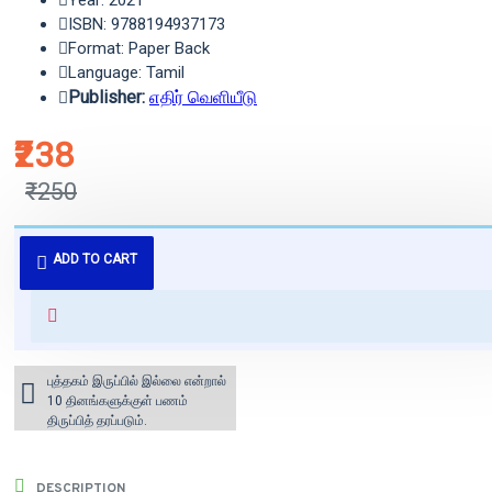
Year: 2021
ISBN: 9788194937173
Format: Paper Back
Language: Tamil
Publisher:
எதிர் வெளியீடு
₹238
₹250
புத்தகம் 3 - 7 நாட்களில் அனுப்பி
ADD TO CART
வைக்கப்படும்.
+ ₹60 shipping fee* (Free shipping
for orders above ₹1000 within
India)
புத்தகம் இருப்பில் இல்லை என்றால்
10 தினங்களுக்குள் பணம்
திருப்பித் தரப்படும்.
DESCRIPTION