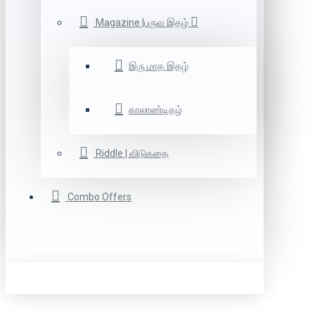
Magazine |பருவ இதழ்
இரு மாத இதழ்
காலாண்டிதழ்
Riddle | விடுகதை
Combo Offers