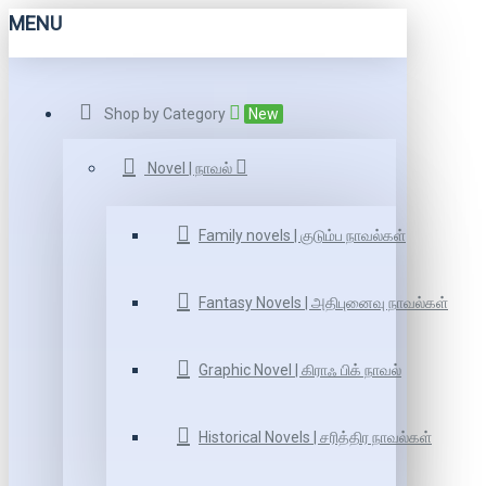
MENU
Shop by Category
New
Novel | நாவல்
Family novels | குடும்ப நாவல்கள்
Fantasy Novels | அதிபுனைவு நாவல்கள்
Graphic Novel | கிராஃ பிக் நாவல்
Historical Novels | சரித்திர நாவல்கள்