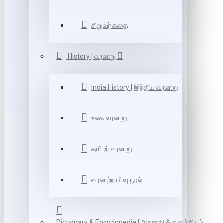
சிறுவர் கதை
History | வரலாறு
India History | இந்திய வரலாறு
உலக வரலாறு
தமிழர் வரலாறு
வரலாற்றாய்வு நூல்
Dictionary & Encyclopedia | அகராதி & களஞ்சியம்