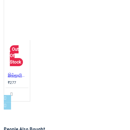
Out
Of
Stock
இல்லுமினாட்டி (உலகையே நோட்டமிடும் கண்கள்)
₹277
People Also Bought