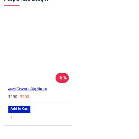
-5 %
எண்ணெய் அரசியல்
₹190
₹200
Add to Cart