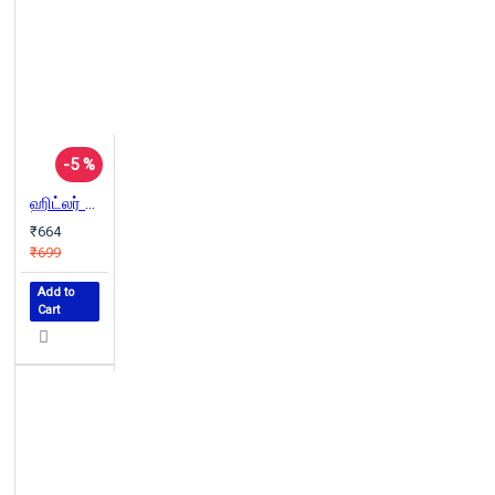
-5 %
ஹிட்லர் சொல்லப்படாத சரித்திரம்
₹664
₹699
Add to
Cart