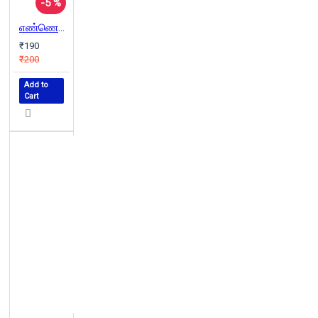
-5 %
எண்ணெய் அரசியல்
₹190
₹200
Add to
Cart