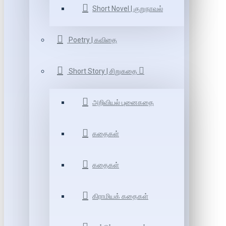
Short Novel | குறுநாவல்
Poetry | கவிதை
Short Story | சிறுகதை
அறிவியல் புனைகதை
கதைகள்
கதைகள்
கிராமியக் கதைகள்