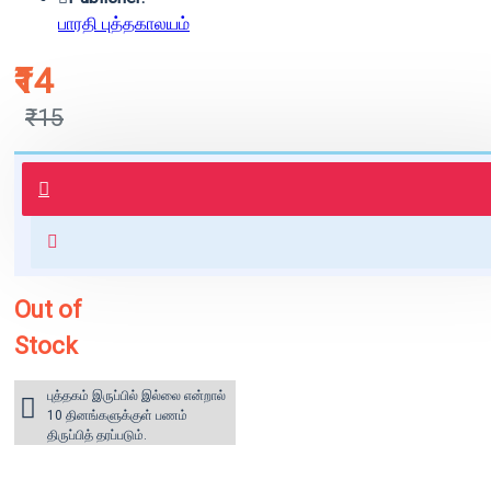
பாரதி புத்தகாலயம்
₹14
₹15
புத்தகம் 3 - 7 நாட்களில் அனுப்பி
வைக்கப்படும்.
+ ₹60 shipping fee* (Free shipping
for orders above ₹1000 within
India)
Out of
Stock
புத்தகம் இருப்பில் இல்லை என்றால்
10 தினங்களுக்குள் பணம்
திருப்பித் தரப்படும்.