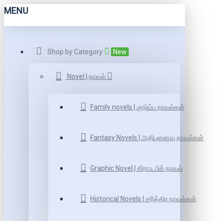
MENU
Shop by Category
New
Novel | நாவல்
Family novels | குடும்ப நாவல்கள்
Fantasy Novels | அதிபுனைவு நாவல்கள்
Graphic Novel | கிராஃ பிக் நாவல்
Historical Novels | சரித்திர நாவல்கள்