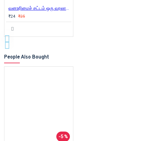
வனஉரிமைச் சட்டம் ஒரு வரலாற்று திருப்புமுனை
₹24
₹25
People Also Bought
-5 %