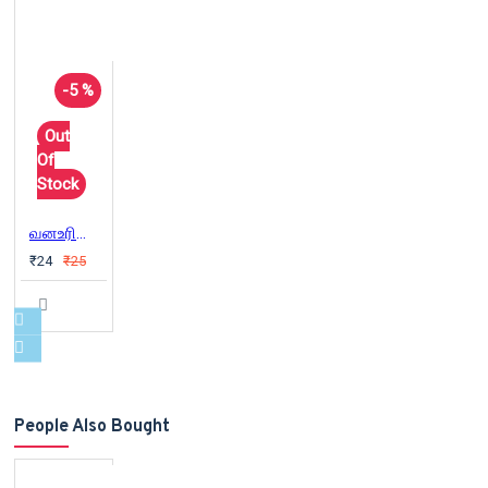
-5 %
Out
Of
Stock
வனஉரிமைச் சட்டம் ஒரு வரலாற்று திருப்புமுனை
₹24
₹25
People Also Bought