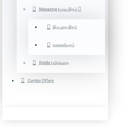
Magazine |பருவ இதழ்
இரு மாத இதழ்
காலாண்டிதழ்
Riddle | விடுகதை
Combo Offers