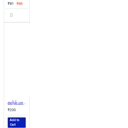
₹81
₹85
கார்ல் மார்க்ஸ்..
₹200
Add to
Cart