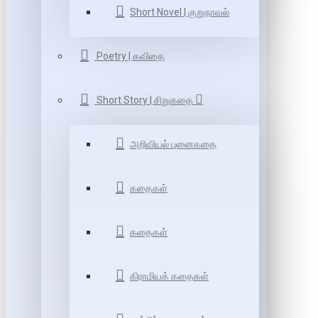
Short Novel | குறுநாவல்
Poetry | கவிதை
Short Story | சிறுகதை
அறிவியல் புனைகதை
கதைகள்
கதைகள்
கிராமியக் கதைகள்