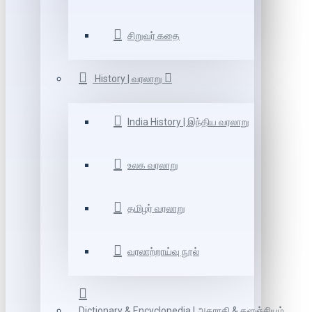
சிறுவர் கதை
History | வரலாறு
India History | இந்திய வரலாறு
உலக வரலாறு
தமிழர் வரலாறு
வரலாற்றாய்வு நூல்
Dictionary & Encyclopedia | அகராதி & களஞ்சியம்