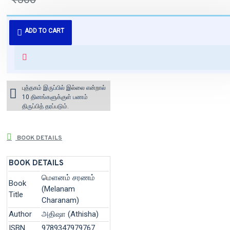
புத்தகம் 3 - 7 நாட்களில் அனுப்பி
ADD TO CART
வைக்கப்படும்.
+ ₹60 shipping fee* (Free shipping
for orders above ₹1000 within
India)
புத்தகம் இருப்பில் இல்லை என்றால்
10 தினங்களுக்குள் பணம்
திருப்பித் தரப்படும்.
BOOK DETAILS
BOOK DETAILS
மெளனம் சரணம்
Book
(Melanam
Title
Charanam)
Author
அதிஷா (Athisha)
ISBN
9789347979767