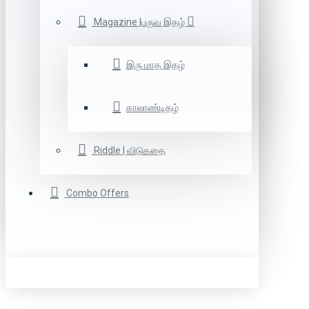
Magazine |பருவ இதழ்
இரு மாத இதழ்
காலாண்டிதழ்
Riddle | விடுகதை
Combo Offers