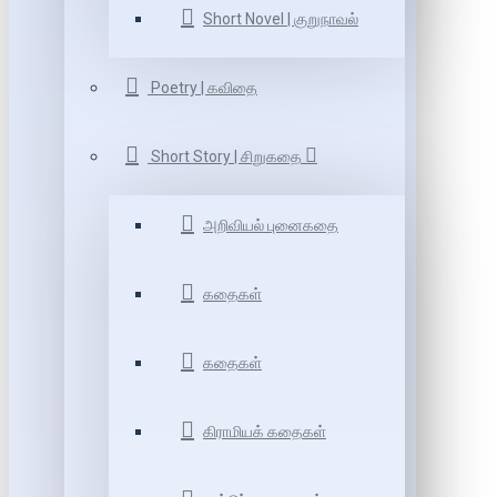
Short Novel | குறுநாவல்
Poetry | கவிதை
Short Story | சிறுகதை
அறிவியல் புனைகதை
கதைகள்
கதைகள்
கிராமியக் கதைகள்