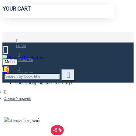
YOUR CART
LOGIN
REGISTER
Menu
0
CONTACT
Your shopping cart is empty!
மெளனம் சரணம்
-5 %