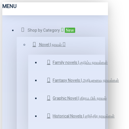
MENU
Shop by Category
New
Novel | நாவல்
Family novels | குடும்ப நாவல்கள்
Fantasy Novels | அதிபுனைவு நாவல்கள்
Graphic Novel | கிராஃ பிக் நாவல்
Historical Novels | சரித்திர நாவல்கள்