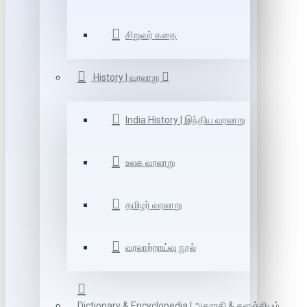
சிறுவர் கதை
History | வரலாறு
India History | இந்திய வரலாறு
உலக வரலாறு
தமிழர் வரலாறு
வரலாற்றாய்வு நூல்
Dictionary & Encyclopedia | அகராதி & களஞ்சியம்