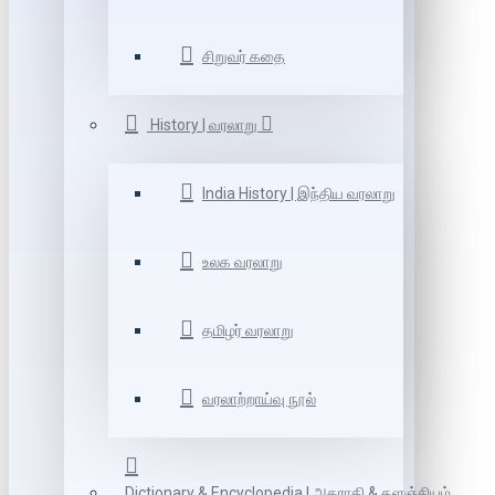
சிறுவர் கதை
History | வரலாறு
India History | இந்திய வரலாறு
உலக வரலாறு
தமிழர் வரலாறு
வரலாற்றாய்வு நூல்
Dictionary & Encyclopedia | அகராதி & களஞ்சியம்