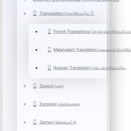
Transulation | மொழிபெயர்ப்பு
French Translations | பிரஞ்சு மொழிபெயர்ப்புக
Malaiyalam Translation | மலையாள மொழிபெய
Russian Translation | ரஷ்ய மொழிபெயர்ப்பு
Speech | உரை
Exegesis | விளக்கவுரை
Games | விளையாட்டு