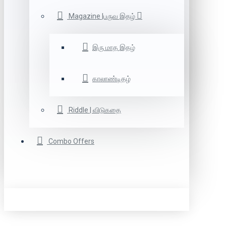
Magazine |பருவ இதழ்
இரு மாத இதழ்
காலாண்டிதழ்
Riddle | விடுகதை
Combo Offers