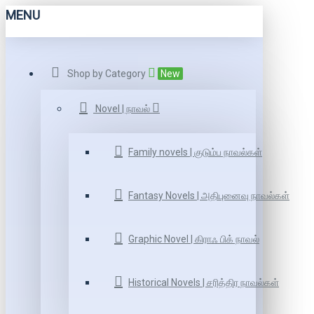
MENU
Shop by Category
New
Novel | நாவல்
Family novels | குடும்ப நாவல்கள்
Fantasy Novels | அதிபுனைவு நாவல்கள்
Graphic Novel | கிராஃ பிக் நாவல்
Historical Novels | சரித்திர நாவல்கள்