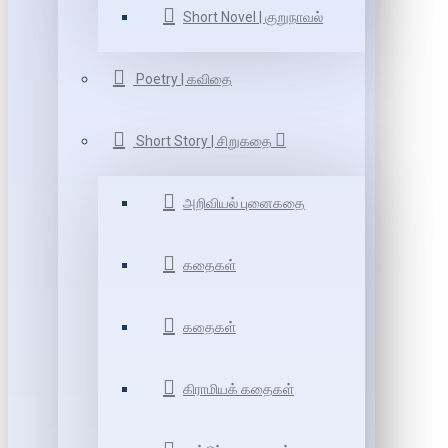
Short Novel | குறுநாவல்
Poetry | கவிதை
Short Story | சிறுகதை
அறிவியல் புனைகதை
கதைகள்
கதைகள்
கிராமியக் கதைகள்