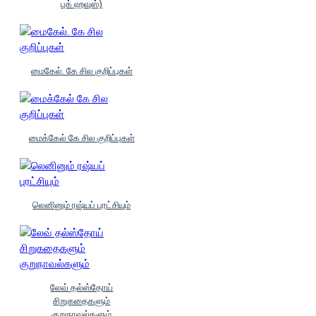
புக் ஹவுஸ்)
மைகேல். கே சில குறிப்புகள்
மைக்கேல் கே சில குறிப்புகள்
லெனினும் ரஷ்யப் புரட்சியும்
லேவ் தல்ஸ்தோய்
சிறுகதைகளும்
குறுநாவல்களும்