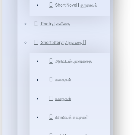
Short Novel | குறுநாவல்
Poetry | கவிதை
Short Story | சிறுகதை
அறிவியல் புனைகதை
கதைகள்
கதைகள்
கிராமியக் கதைகள்