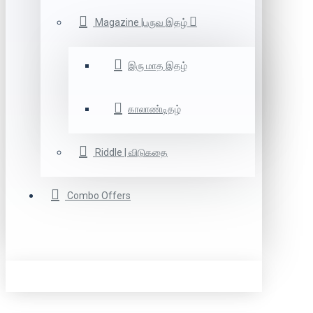
Magazine |பருவ இதழ்
இரு மாத இதழ்
காலாண்டிதழ்
Riddle | விடுகதை
Combo Offers