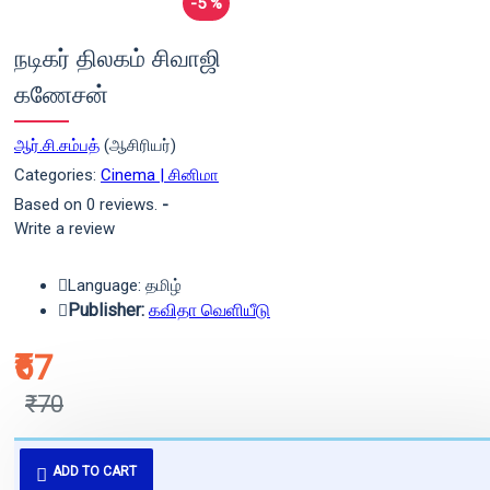
-5 %
நடிகர் திலகம் சிவாஜி
கணேசன்
ஆர்.சி.சம்பத்
(ஆசிரியர்)
Categories:
Cinema | சினிமா
Based on 0 reviews.
-
Write a review
Language: தமிழ்
Publisher:
கவிதா வெளியீடு
₹67
₹70
புத்தகம் 3 - 7 நாட்களில் அனுப்பி
ADD TO CART
வைக்கப்படும்.