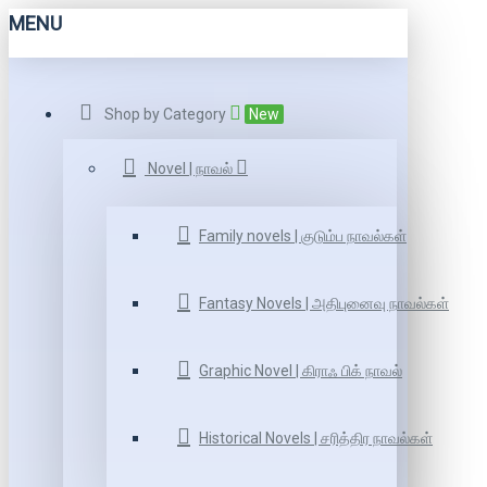
MENU
Shop by Category
New
Novel | நாவல்
Family novels | குடும்ப நாவல்கள்
Fantasy Novels | அதிபுனைவு நாவல்கள்
Graphic Novel | கிராஃ பிக் நாவல்
Historical Novels | சரித்திர நாவல்கள்