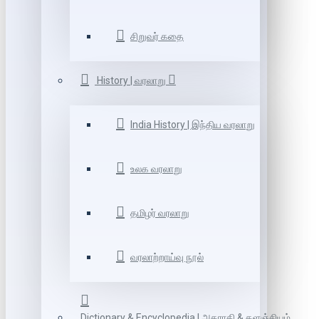
சிறுவர் கதை
History | வரலாறு
India History | இந்திய வரலாறு
உலக வரலாறு
தமிழர் வரலாறு
வரலாற்றாய்வு நூல்
Dictionary & Encyclopedia | அகராதி & களஞ்சியம்