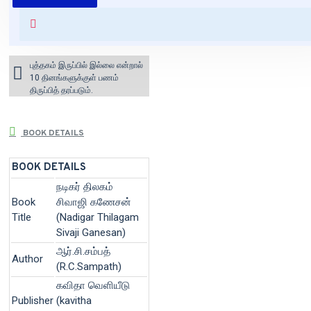
+ ₹60 shipping fee* (Free shipping
for orders above ₹1000 within
India)
புத்தகம் இருப்பில் இல்லை என்றால்
10 தினங்களுக்குள் பணம்
திருப்பித் தரப்படும்.
BOOK DETAILS
BOOK DETAILS
நடிகர் திலகம்
Book
சிவாஜி கணேசன்
Title
(Nadigar Thilagam
Sivaji Ganesan)
ஆர்.சி.சம்பத்
Author
(R.C.Sampath)
கவிதா வெளியீடு
Publisher
(kavitha