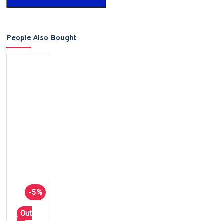
People Also Bought
-5 %
Out