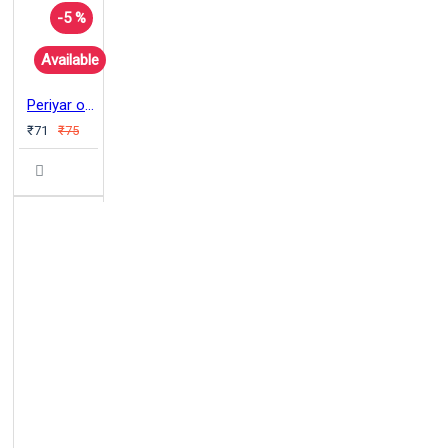
-5 %
Available
Periyar on Category - Wise Rights
₹71
₹75