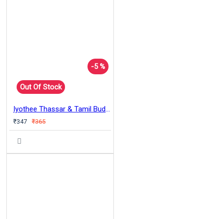
-5 %
Out Of Stock
Iyothee Thassar & Tamil Buddhist Movement
₹347
₹365