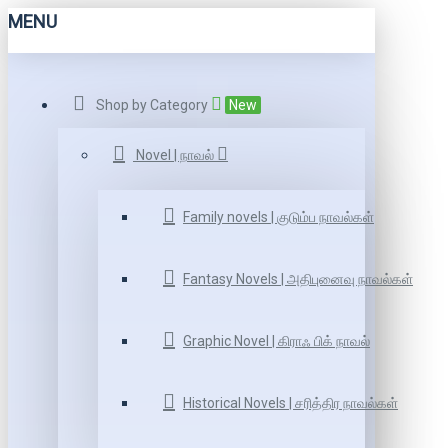
MENU
Shop by Category
New
Novel | நாவல்
Family novels | குடும்ப நாவல்கள்
Fantasy Novels | அதிபுனைவு நாவல்கள்
Graphic Novel | கிராஃ பிக் நாவல்
Historical Novels | சரித்திர நாவல்கள்