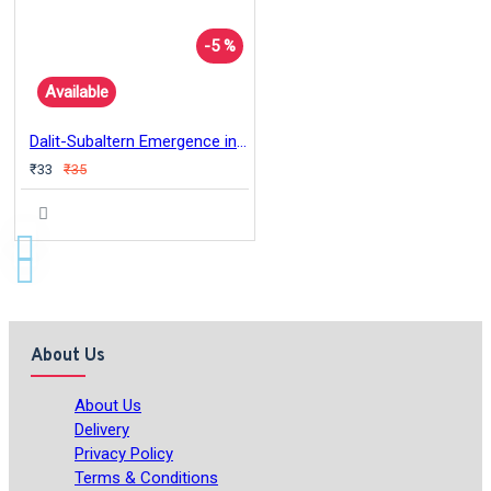
-5 %
Available
Dalit-Subaltern Emergence in Religio-Cultural Subjectivity Iyothee Thassar & Emancipatory Buddhism
₹33
₹35
About Us
About Us
Delivery
Privacy Policy
Terms & Conditions