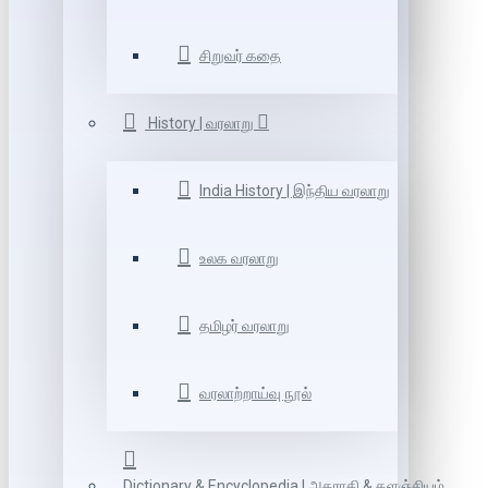
சிறுவர் கதை
History | வரலாறு
India History | இந்திய வரலாறு
உலக வரலாறு
தமிழர் வரலாறு
வரலாற்றாய்வு நூல்
Dictionary & Encyclopedia | அகராதி & களஞ்சியம்