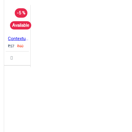
-5 %
Available
Contextualising Backward Classes Discourse
₹57
₹60