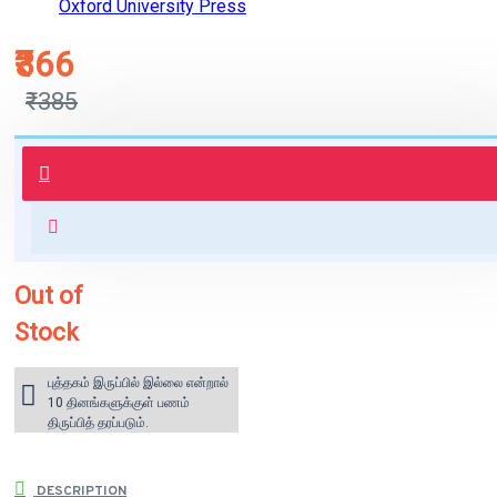
Oxford University Press
₹366
₹385
புத்தகம் 3 - 7 நாட்களில் அனுப்பி
வைக்கப்படும்.
+ ₹60 shipping fee* (Free shipping
for orders above ₹1000 within
India)
Out of
Stock
புத்தகம் இருப்பில் இல்லை என்றால்
10 தினங்களுக்குள் பணம்
திருப்பித் தரப்படும்.
DESCRIPTION