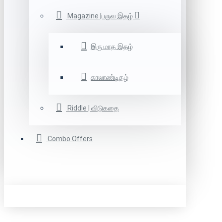
Magazine |பருவ இதழ்
இரு மாத இதழ்
காலாண்டிதழ்
Riddle | விடுகதை
Combo Offers