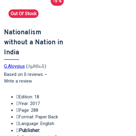
-5 %
Out Of Stock
Nationalism
without a Nation in
India
G.Aloysius
(ஆசிரியர்)
Based on 0 reviews.
-
Write a review
Edition: 18
Year: 2017
Page: 288
Format: Paper Back
Language: English
Publisher: