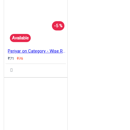
-5 %
Available
Periyar on Category - Wise Rights
₹71
₹75