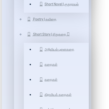
Short Novel | குறுநாவல்
Poetry | கவிதை
Short Story | சிறுகதை
அறிவியல் புனைகதை
கதைகள்
கதைகள்
கிராமியக் கதைகள்