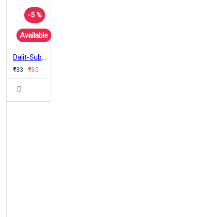
-5 %
Available
Dalit-Subaltern Emergence in Religio-Cultural Subjectivity Iyothee Thassar & Emancipatory Buddhism
₹33
₹35