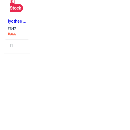
Of
Stock
Iyothee Thassar & Tamil Buddhist Movement
₹347
₹365