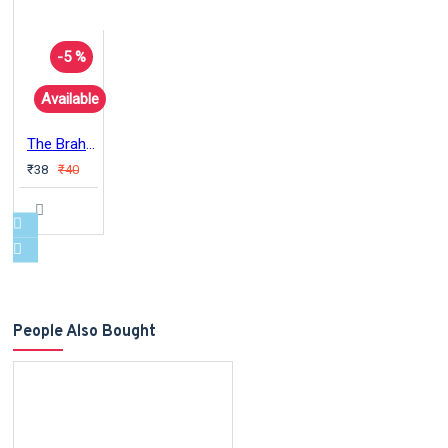
-5 %
Available
The Brahminical Inscribed in Body-politic
₹38
₹40
People Also Bought