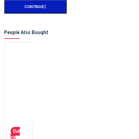
CONTINUE
People Also Bought
Out
Of