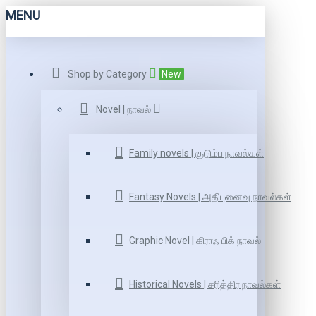
MENU
Shop by Category
New
Novel | நாவல்
Family novels | குடும்ப நாவல்கள்
Fantasy Novels | அதிபுனைவு நாவல்கள்
Graphic Novel | கிராஃ பிக் நாவல்
Historical Novels | சரித்திர நாவல்கள்