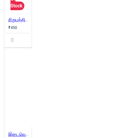
Stock
சிறுபத்திரிக்கை 3&4 (Combo)
₹450
இடைவெளி: கவிதைக்கான காலாண்டிதழ் (Oct 2022)