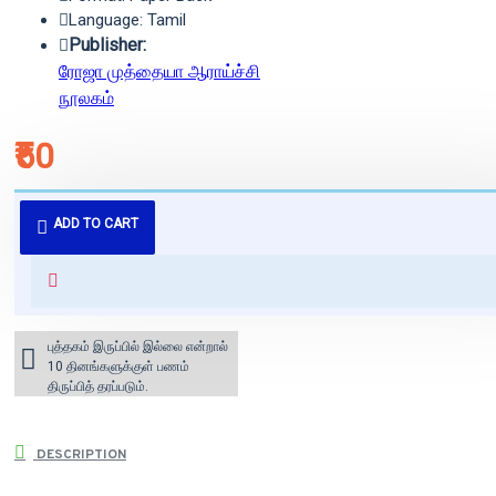
Language: Tamil
Publisher:
ரோஜா முத்தையா ஆராய்ச்சி
நூலகம்
₹50
புத்தகம் 3 - 7 நாட்களில் அனுப்பி
ADD TO CART
வைக்கப்படும்.
+ ₹60 shipping fee* (Free shipping
for orders above ₹1000 within
India)
புத்தகம் இருப்பில் இல்லை என்றால்
10 தினங்களுக்குள் பணம்
திருப்பித் தரப்படும்.
DESCRIPTION