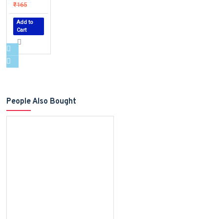
₹165
Add to
Cart
People Also Bought