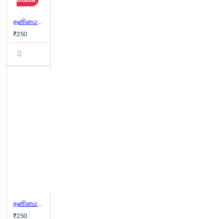
தனிமைவெளி (கு.அழகிரிசாமி சிறப்பிதழ்)
₹250
தனிமைவெளி (விக்ரமாதித்தன் சிறப்பிதழ்)
₹250