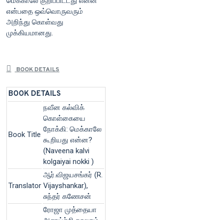
மெக்காலே குறிப்பிட்டது என்ன
என்பதை ஒவ்வொருவரும்
அறிந்து கொள்வது
முக்கியமானது.
BOOK DETAILS
BOOK DETAILS
நவீன கல்விக்
கொள்கையை
நோக்கி: மெக்காலே
Book Title
கூறியது என்ன?
(Naveena kalvi
kolgaiyai nokki )
ஆர்.விஜயசங்கர் (R.
Translator
Vijayshankar),
சுந்தர் கணேசன்
ரோஜா முத்தையா