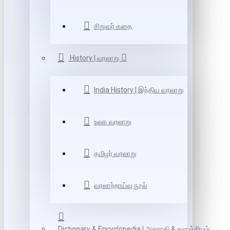
சிறுவர் கதை
History | வரலாறு
India History | இந்திய வரலாறு
உலக வரலாறு
தமிழர் வரலாறு
வரலாற்றாய்வு நூல்
Dictionary & Encyclopedia | அகராதி & களஞ்சியம்