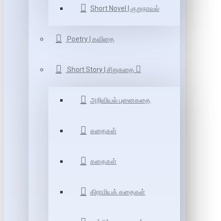
Short Novel | குறுநாவல்
Poetry | கவிதை
Short Story | சிறுகதை
அறிவியல் புனைகதை
கதைகள்
கதைகள்
கிராமியக் கதைகள்