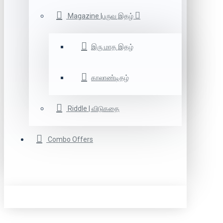
Magazine |பருவ இதழ்
இரு மாத இதழ்
காலாண்டிதழ்
Riddle | விடுகதை
Combo Offers