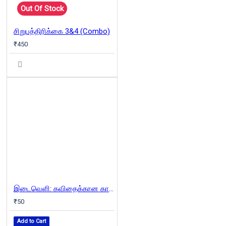
Out Of Stock
சிறுபத்திரிக்கை 3&4 (Combo)
₹450
இடைவெளி: கவிதைக்கான காலாண்டிதழ் (Oct 2022)
₹50
Add to Cart