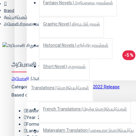
Fantasy Novels | அதிபுனைவு நாவல்கள்
Brand
நீலம் பதிப்பகம்
அபிமானி சிறுகதைகள்
Graphic Novel | கிராஃ பிக் நாவல்
Historical Novels | சரித்திர நாவல்கள்
-5 %
அபிமானி சிறுகதைகள்
Short Novel | குறுநாவல்
அபிமானி
(ஆசிரியர்)
Categories:
Short Stories | சிறுகதைகள்
,
2022 Release
Translations | மொழிபெயர்ப்புகள்
Based on 0 reviews.
-
Write a review
French Translations | பிரஞ்சு மொழிபெயர்ப்புகள்
Edition: 1
Year: 2022
Format: Paper Back
Malaiyalam Translation | மலையாள மொழிபெயர்ப்பு
Language: Tamil