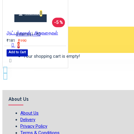
Wishlist
0
-5 %
ஆட்டக்காரன் : சிறுகதைகள்
0 item(s) - ₹0
₹181
₹190
0
Add to Cart
Your shopping cart is empty!
About Us
About Us
Delivery
Privacy Policy
Terms & Conditions