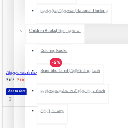
பகுத்தறிவு சிந்தனை | Rational Thinking
Children Books| சிறார் நூல்கள்
Coloring Books
-5 %
Scientific Tamil | அறிவியல் நூல்கள்
அந்தக் காலம் மலையேறிப்போனது
₹105
₹110
குழந்தைகளுக்கான சிறந்த புத்தகங்கள்
Add to Cart
சித்திரக்கதை