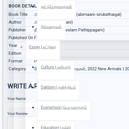
BOOK DETAILS
நாட்டுப்புறகதைகள்
Book Title
அபிமானி சிறுகதைகள் (abimaani-sirukathaigal)
Author
அபிமானி (Abimaani)
நீள்கதைகள்
Publisher
நீலம் பதிப்பகம் (Neelam Pathippagam)
Published On
Feb 2022
Year
2022
Essay | கட்டுரை
Edition
1
Format
Paper Back
Culture | பண்பாடு
Category
Short Stories | சிறுகதைகள், 2022 New Arrivals | 2
WRITE A REVIEW
Dalitism | தலித்தியம்
Your Name
Economics | பொருளாதாரம்
Your Review
Education | கல்வி