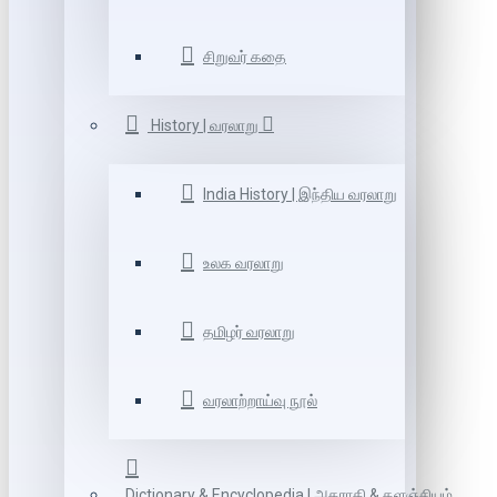
சிறுவர் கதை
History | வரலாறு
India History | இந்திய வரலாறு
உலக வரலாறு
தமிழர் வரலாறு
வரலாற்றாய்வு நூல்
Dictionary & Encyclopedia | அகராதி & களஞ்சியம்