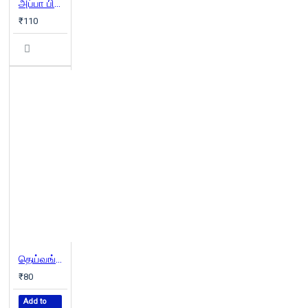
அப்பா பிள்ளை அம்மா பிள்ளை
₹110
தெய்வங்களும் சமூக மரபுகளும்
₹80
Add to