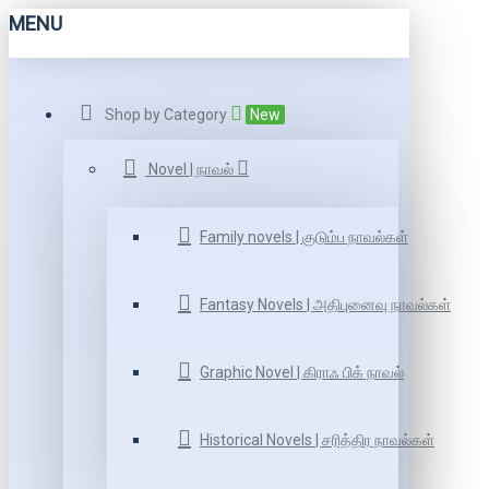
MENU
Shop by Category
New
Novel | நாவல்
Family novels | குடும்ப நாவல்கள்
Fantasy Novels | அதிபுனைவு நாவல்கள்
Graphic Novel | கிராஃ பிக் நாவல்
Historical Novels | சரித்திர நாவல்கள்