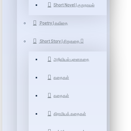
Short Novel | குறுநாவல்
Poetry | கவிதை
Short Story | சிறுகதை
அறிவியல் புனைகதை
கதைகள்
கதைகள்
கிராமியக் கதைகள்