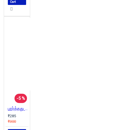
Cart
-5 %
பார்த்தது கேட்டது படித்தது (பாகம் 6)
₹285
₹300