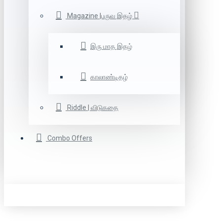
Magazine |பருவ இதழ்
இரு மாத இதழ்
காலாண்டிதழ்
Riddle | விடுகதை
Combo Offers