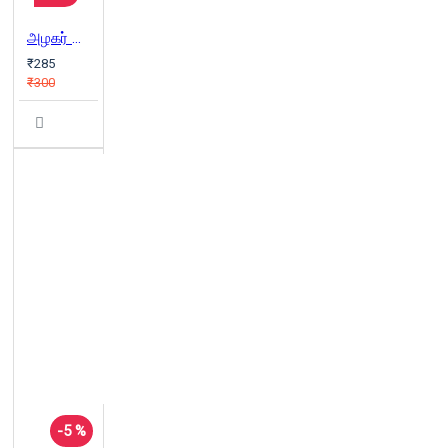
அழகர் கோயில்
₹285
₹300
-5 %