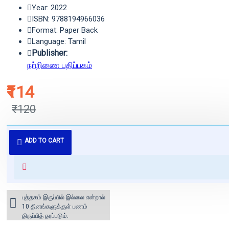
Year: 2022
ISBN: 9788194966036
Format: Paper Back
Language: Tamil
Publisher:
நற்றிணை பதிப்பகம்
₹114
₹120
புத்தகம் 3 - 7 நாட்களில் அனுப்பி
ADD TO CART
வைக்கப்படும்.
+ ₹60 shipping fee* (Free shipping
for orders above ₹1000 within
India)
புத்தகம் இருப்பில் இல்லை என்றால்
10 தினங்களுக்குள் பணம்
திருப்பித் தரப்படும்.