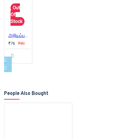
Out
Of
Stock
அறியப்பட வேண்டிய தமிழகம்
₹76
₹80
People Also Bought