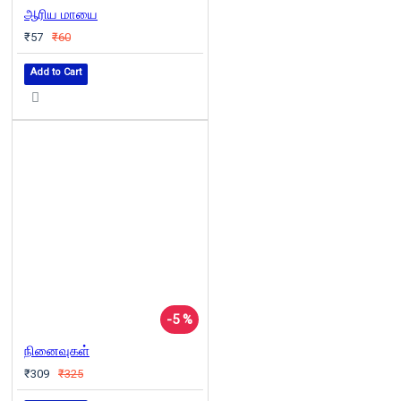
ஆரிய மாயை
₹57
₹60
Add to Cart
-5 %
நினைவுகள்
₹309
₹325