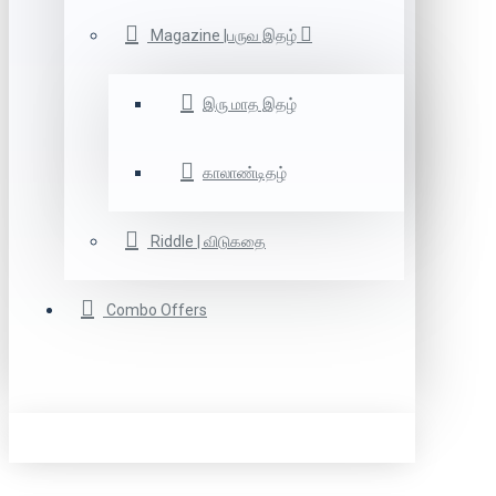
Magazine |பருவ இதழ்
இரு மாத இதழ்
காலாண்டிதழ்
Riddle | விடுகதை
Combo Offers