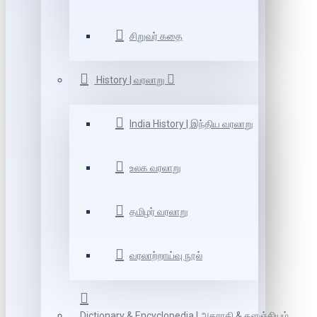
சிறுவர் கதை
History | வரலாறு
India History | இந்திய வரலாறு
உலக வரலாறு
தமிழர் வரலாறு
வரலாற்றாய்வு நூல்
Dictionary & Encyclopedia | அகராதி & களஞ்சியம்