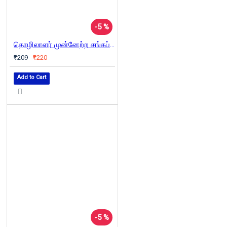
-5 %
தொழிலாளர் முன்னேற்ற சங்கப் பேரவையின் வரலாறு
₹209
₹220
Add to Cart
-5 %