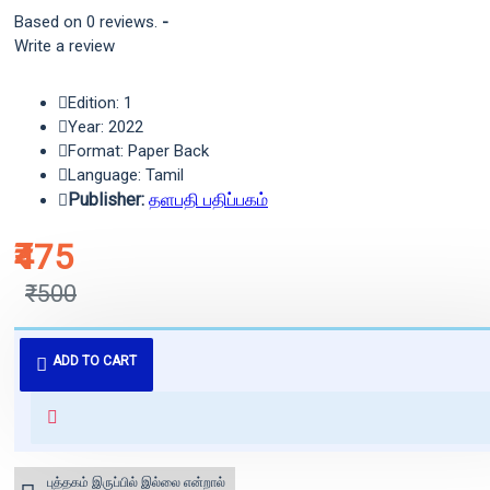
Based on 0 reviews.
-
Write a review
Edition: 1
Year: 2022
Format: Paper Back
Language: Tamil
Publisher:
தளபதி பதிப்பகம்
₹475
₹500
புத்தகம் 3 - 7 நாட்களில் அனுப்பி
ADD TO CART
வைக்கப்படும்.
+ ₹60 shipping fee* (Free shipping
for orders above ₹1000 within
India)
புத்தகம் இருப்பில் இல்லை என்றால்