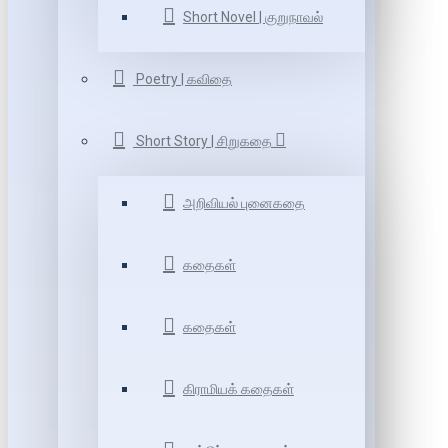
Short Novel | குறுநாவல்
Poetry | கவிதை
Short Story | சிறுகதை
அறிவியல் புனைகதை
கதைகள்
கதைகள்
கிராமியக் கதைகள்