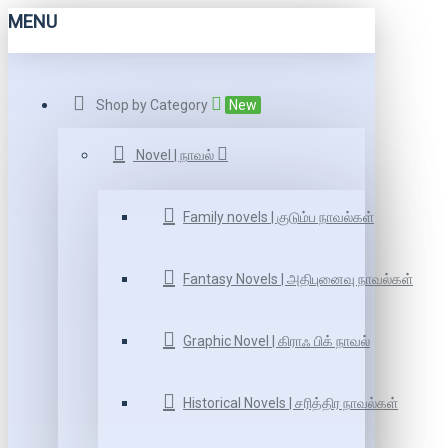
MENU
Shop by Category
New
Novel | நாவல்
Family novels | குடும்ப நாவல்கள்
Fantasy Novels | அதிபுனைவு நாவல்கள்
Graphic Novel | கிராஃ பிக் நாவல்
Historical Novels | சரித்திர நாவல்கள்