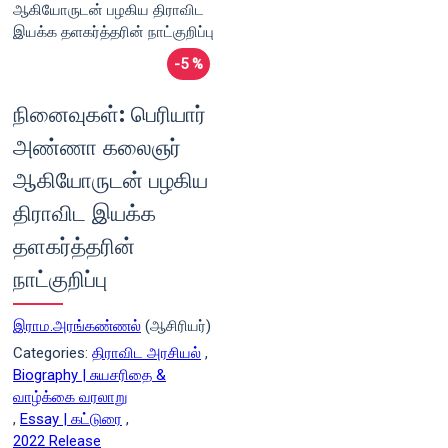
-5 %
நினைவுகள்: பெரியார்
அண்ணா கலைஞர்
ஆகியோருடன் பழகிய
திராவிட இயக்க
தளகர்த்தரின்
நாட்குறிப்பு
இராம.அரங்கண்ணல்
(ஆசிரியர்)
Categories:
திராவிட அரசியல்
,
Biography | சுயசரிதை &
வாழ்க்கை வரலாறு
,
Essay | கட்டுரை
,
2022 Release