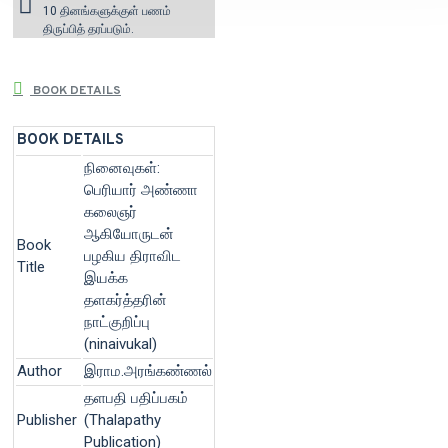
10 தினங்களுக்குள் பணம்
திருப்பித் தரப்படும்.
BOOK DETAILS
BOOK DETAILS
நினைவுகள்:
பெரியார் அண்ணா
கலைஞர்
ஆகியோருடன்
Book
பழகிய திராவிட
Title
இயக்க
தளகர்த்தரின்
நாட்குறிப்பு
(ninaivukal)
Author
இராம.அரங்கண்ணல்
தளபதி பதிப்பகம்
Publisher
(Thalapathy
Publication)