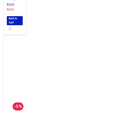
₹209
₹220
Add to
Cart
-5 %