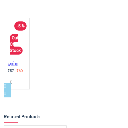
-5 %
Out
Of
Stock
ஒன்று
₹57
₹60
Related Products