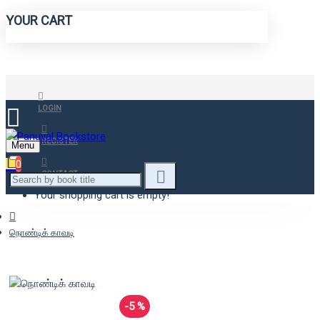
YOUR CART
LOGIN
REGISTER
Menu
0
CONTACT
Your shopping cart is empty!
நொண்டிக் காவடி
-5 %