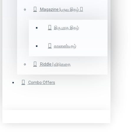
Magazine |பருவ இதழ்
இரு மாத இதழ்
காலாண்டிதழ்
Riddle | விடுகதை
Combo Offers