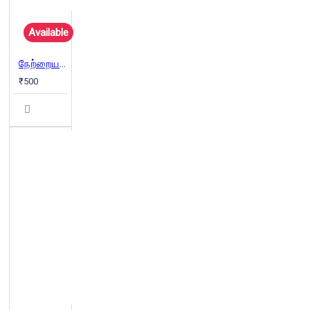
Available
நேற்றைய காற்று: 20 திரைக்கவிராயர்களின் கதை
₹500