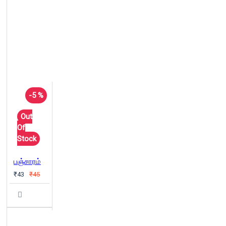
-5 %
Out
Of
Stock
பஞ்சாரம்
₹43
₹45