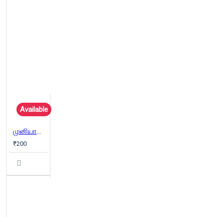
Available
முனியாண்டி விலாஸ்
₹200