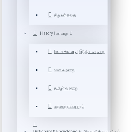
சிறுவர் கதை
History | வரலாறு
India History | இந்திய வரலாறு
உலக வரலாறு
தமிழர் வரலாறு
வரலாற்றாய்வு நூல்
Dictionary & Encyclopedia | அகராதி & களஞ்சியம்