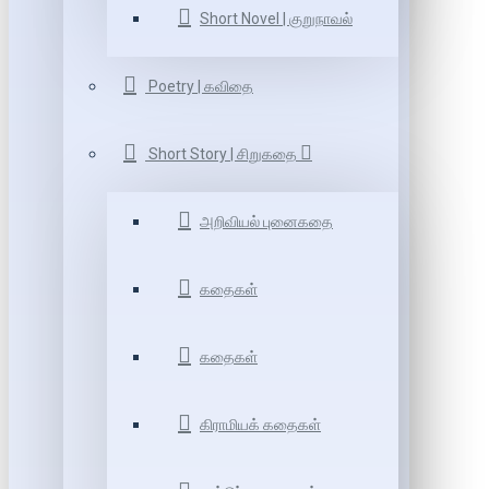
Short Novel | குறுநாவல்
Poetry | கவிதை
Short Story | சிறுகதை
அறிவியல் புனைகதை
கதைகள்
கதைகள்
கிராமியக் கதைகள்