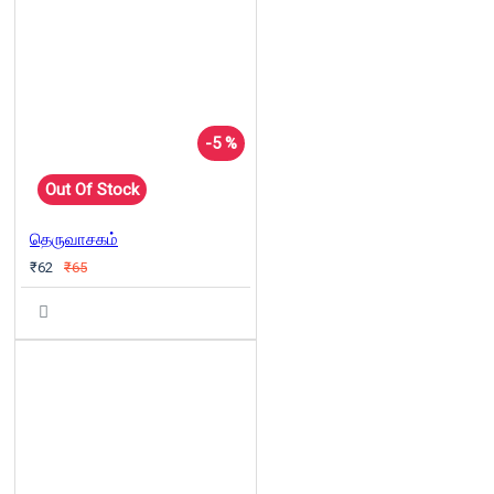
-5 %
Out Of Stock
தெருவாசகம்
₹62
₹65