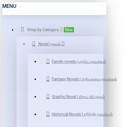
MENU
Shop by Category
New
Novel | நாவல்
Family novels | குடும்ப நாவல்கள்
Fantasy Novels | அதிபுனைவு நாவல்கள்
Graphic Novel | கிராஃ பிக் நாவல்
Historical Novels | சரித்திர நாவல்கள்