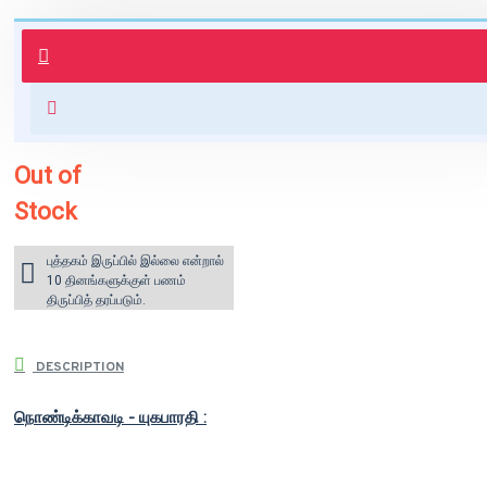
புத்தகம் 3 - 7 நாட்களில் அனுப்பி
வைக்கப்படும்.
+ ₹60 shipping fee* (Free shipping
for orders above ₹1000 within
India)
Out of
Stock
புத்தகம் இருப்பில் இல்லை என்றால்
10 தினங்களுக்குள் பணம்
திருப்பித் தரப்படும்.
DESCRIPTION
நொண்டிக்காவடி - யுகபாரதி :