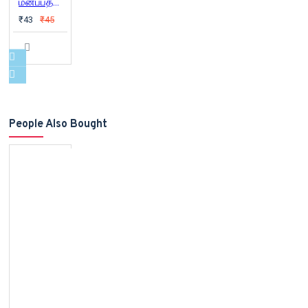
மனப்பத்தாயம்
₹43
₹45
People Also Bought