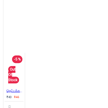
-5 %
Out
Of
Stock
தெப்பக்கட்டை
₹43
₹45