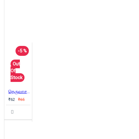
-5 %
Out
Of
Stock
தெருவாசகம்
₹62
₹65