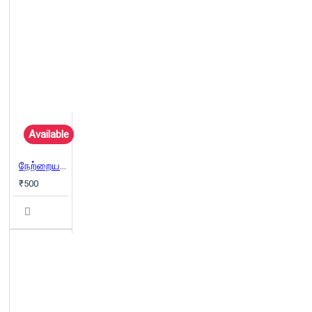
Available
நேற்றைய காற்று: 20 திரைக்கவிராயர்களின் கதை
₹500