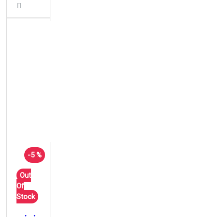
-5 %
Out
Of
Stock