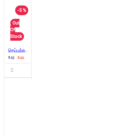
-5 %
Out
Of
Stock
தெப்பக்கட்டை
₹43
₹45