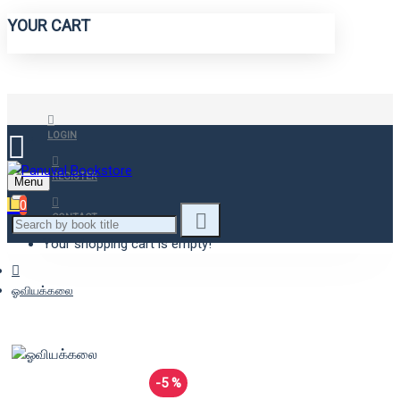
YOUR CART
LOGIN
REGISTER
Menu
0
CONTACT
Your shopping cart is empty!
ஓவியக்கலை
-5 %