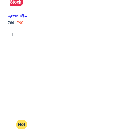
Stock
பூனை அனைத்தும் உண்ணும்
₹86
₹90
Hot