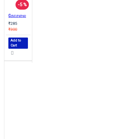
-5 %
கோசலை
₹285
₹300
Add to
Cart