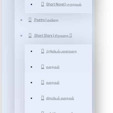
Short Novel | குறுநாவல்
Poetry | கவிதை
Short Story | சிறுகதை
அறிவியல் புனைகதை
கதைகள்
கதைகள்
கிராமியக் கதைகள்