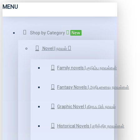
MENU
Shop by Category
New
Novel | நாவல்
Family novels | குடும்ப நாவல்கள்
Fantasy Novels | அதிபுனைவு நாவல்கள்
Graphic Novel | கிராஃ பிக் நாவல்
Historical Novels | சரித்திர நாவல்கள்