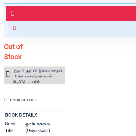
புத்தகம் 3 - 7 நாட்களில் அனுப்பி
வைக்கப்படும்.
+ ₹60 shipping fee* (Free shipping
for orders above ₹1000 within
India)
Out of
Stock
புத்தகம் இருப்பில் இல்லை என்றால்
10 தினங்களுக்குள் பணம்
திருப்பித் தரப்படும்.
BOOK DETAILS
BOOK DETAILS
Book
ஓவியக்கலை
Title
(Oviyakkalai)