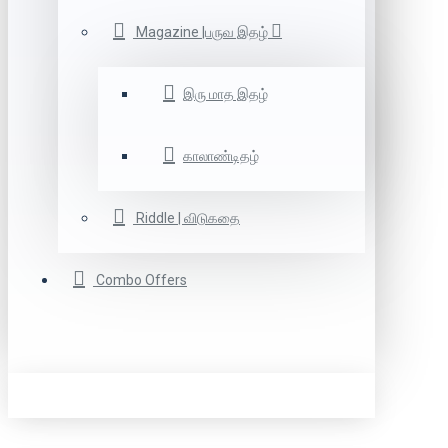
Magazine |பருவ இதழ்
இரு மாத இதழ்
காலாண்டிதழ்
Riddle | விடுகதை
Combo Offers