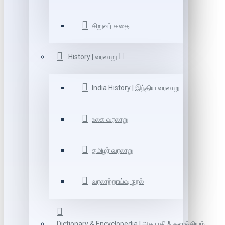
சிறுவர் கதை
History | வரலாறு
India History | இந்திய வரலாறு
உலக வரலாறு
தமிழர் வரலாறு
வரலாற்றாய்வு நூல்
Dictionary & Encyclopedia | அகராதி & களஞ்சியம்