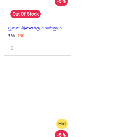
-5 %
Out Of Stock
பூனை அனைத்தும் உண்ணும்
₹86
₹90
Hot
-5 %