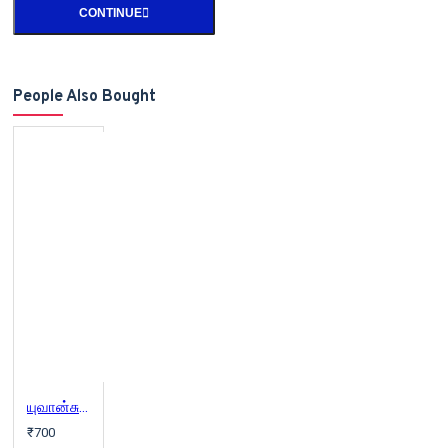
CONTINUE
People Also Bought
யுவான்சுவாங் இந்தியப் பயணம் (மூன்று பாகங்கள்)
₹700