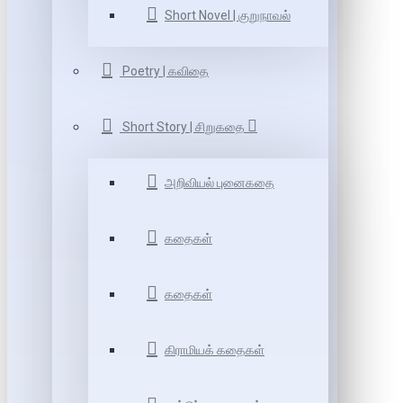
Short Novel | குறுநாவல்
Poetry | கவிதை
Short Story | சிறுகதை
அறிவியல் புனைகதை
கதைகள்
கதைகள்
கிராமியக் கதைகள்