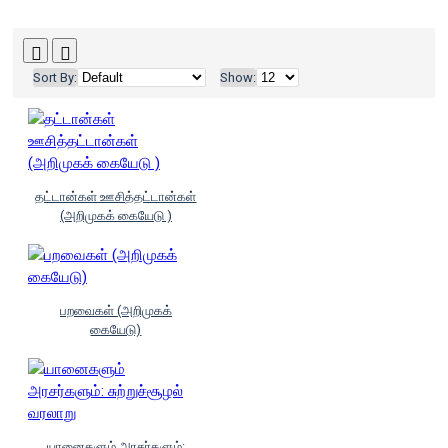
Sort By:
Show:
தட்டான்கள் ஊசித்தட்டான்கள்
(அறிமுகக் கையேடு )
பறவைகள் (அறிமுகக்
கையேடு)
யானைகளும் அரசர்களும்: