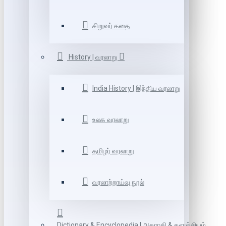
சிறுவர் கதை
History | வரலாறு
India History | இந்திய வரலாறு
உலக வரலாறு
தமிழர் வரலாறு
வரலாற்றாய்வு நூல்
Dictionary & Encyclopedia | அகராதி & களஞ்சியம்