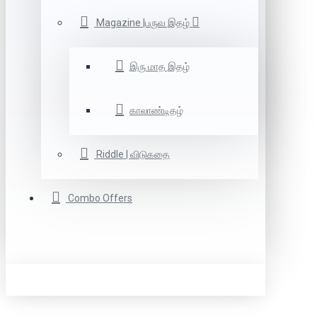
Magazine |பருவ இதழ்
இரு மாத இதழ்
காலாண்டிதழ்
Riddle | விடுகதை
Combo Offers