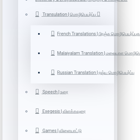
Transulation | மொழிபெயர்ப்பு
French Translations | பிரஞ்சு மொழிபெயர்ப்புக
Malaiyalam Translation | மலையாள மொழிபெய
Russian Translation | ரஷ்ய மொழிபெயர்ப்பு
Speech | உரை
Exegesis | விளக்கவுரை
Games | விளையாட்டு