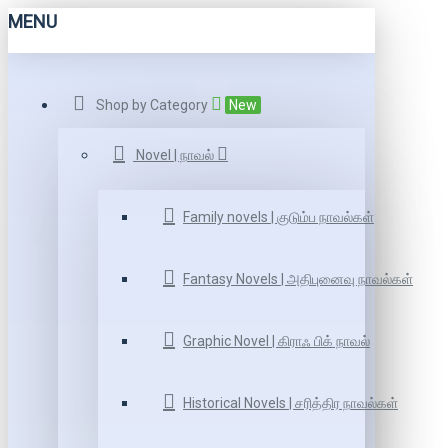
MENU
Shop by Category
New
Novel | நாவல்
Family novels | குடும்ப நாவல்கள்
Fantasy Novels | அதிபுனைவு நாவல்கள்
Graphic Novel | கிராஃ பிக் நாவல்
Historical Novels | சரித்திர நாவல்கள்