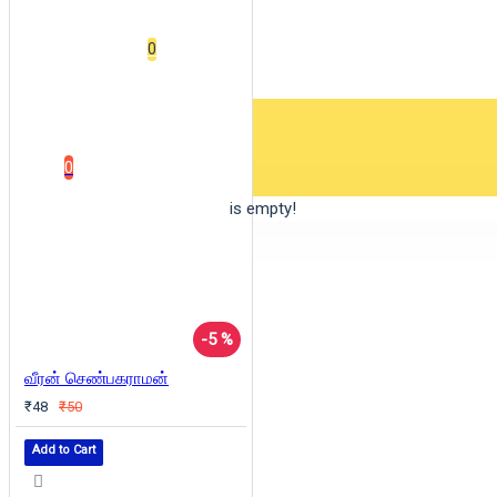
Wishlist
0
0 item(s) - ₹0
0
Your shopping cart is empty!
-5 %
வீரன் செண்பகராமன்
₹48
₹50
Add to Cart