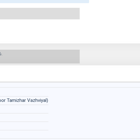
்.
hoor Tamizhar Vazhviyal)