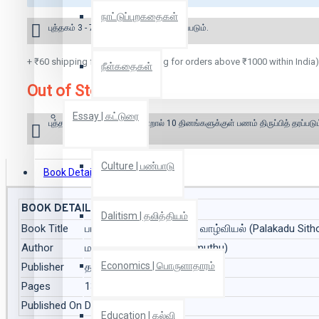
நாட்டுப்புறகதைகள்
புத்தகம் 3 - 7 நாட்களில் அனுப்பி வைக்கப்படும்.
+ ₹60 shipping fee* (Free shipping for orders above ₹1000 within India)
நீள்கதைகள்
Out of Stock
Essay | கட்டுரை
புத்தகம் இருப்பில் இல்லை என்றால் 10 தினங்களுக்குள் பணம் திருப்பித் தரப்படும
Culture | பண்பாடு
Book Details
Reviews
BOOK DETAILS
Dalitism | தலித்தியம்
Book Title
பாலக்காடு சித்தூர் தமிழர் வாழ்வியல் (Palakadu Sit
Author
மா.பேச்சிமுத்து (M.Pechimuthu)
Economics | பொருளாதாரம்
Publisher
தமிழோசை (Tamizhosai)
Pages
136
Published On
Dec 2009
Education | கல்வி