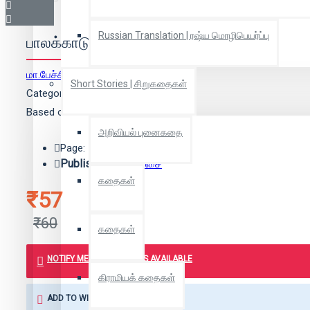
Russian Translation | ரஷ்ய மொழிபெயர்ப்பு
பாலக்காடு சித்தூர் தமிழர் வாழ்வியல்
மா.பேச்சிமுத்து
(ஆசிரியர்)
Short Stories | சிறுகதைகள்
Categories:
History | வரலாறு
Based on 0 reviews.
-
Write a review
அறிவியல் புனைகதை
Page: 136
Publisher:
தமிழோசை
கதைகள்
₹57
₹60
கதைகள்
NOTIFY ME WHEN BOOK IS AVAILABLE
கிராமியக் கதைகள்
ADD TO WISH LIST