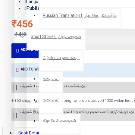
Language: Tamil
Publisher:
பரிசல் வெளியீடு
Russian Translation | ரஷ்ய மொழிபெயர்ப்பு
₹456
₹480
Short Stories | சிறுகதைகள்
ADD TO CART
அறிவியல் புனைகதை
ADD TO WISH LIST
கதைகள்
புத்தகம் 3 - 7 நாட்களில் அனுப்பி வைக்கப்படும்.
கதைகள்
+ ₹60 shipping fee* (Free shipping for orders above ₹1000 within India)
புத்தகம் இருப்பில் இல்லை என்றால் 10 தினங்களுக்குள் பணம் திருப்பித் தரப்படும
கிராமியக் கதைகள்
Book Details
Reviews