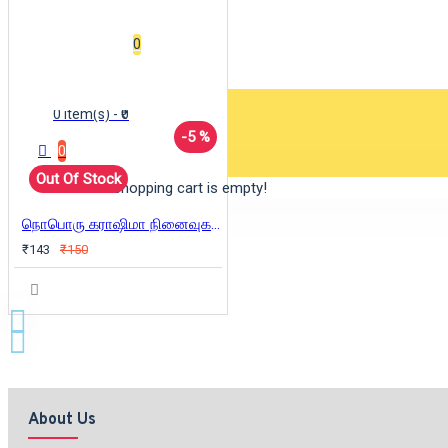
Wishlist
0
0 item(s) - ₹0
-5 %
0
Out Of Stock
Your shopping cart is empty!
நொபொரு கராஷிமா நினைவுகளும் ஆய்வுகளும்
₹143
₹150
About Us