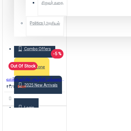
சிறுவர் கதை
Politics | அரசியல்
Combo Offers
-5 %
Out Of Stock
Offer Zone
வாக்கு எந்திர சூழ்ச்சி மக்களாட்சியின் வீழ்ச்சி
2025 New Arrivals
₹171
₹180
Login
Register