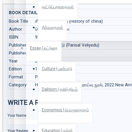
நாட்டுப்புறகதைகள்
BOOK DETAILS
Book Title
சீனாவின் வரலாறு (History of china)
நீள்கதைகள்
Author
வெ சாமிநாத சர்மா
ISBN
9789391947057
Publisher
பரிசல் வெளியீடு (Parisal Veliyedu)
Essay | கட்டுரை
Published On
Jan 2022
Year
2022
Edition
1
Culture | பண்பாடு
Format
Paper Back
Category
History | வரலாறு, வரலாற்றாய்வு நூல், 2022 New Arr
Dalitism | தலித்தியம்
WRITE A REVIEW
Economics | பொருளாதாரம்
Your Name
Education | கல்வி
Your Review