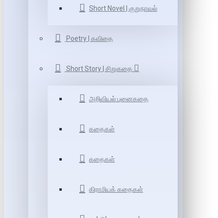
Short Novel | குறுநாவல்
Poetry | கவிதை
Short Story | சிறுகதை
அறிவியல் புனைகதை
கதைகள்
கதைகள்
கிராமியக் கதைகள்