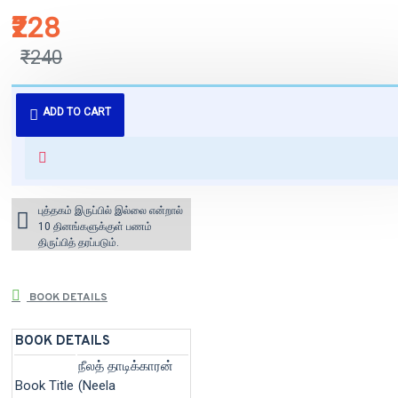
₹228
₹240
புத்தகம் 3 - 7 நாட்களில் அனுப்பி
ADD TO CART
வைக்கப்படும்.
+ ₹60 shipping fee* (Free shipping
for orders above ₹1000 within
India)
புத்தகம் இருப்பில் இல்லை என்றால்
10 தினங்களுக்குள் பணம்
திருப்பித் தரப்படும்.
BOOK DETAILS
BOOK DETAILS
நீலத் தாடிக்காரன்
Book Title
(Neela