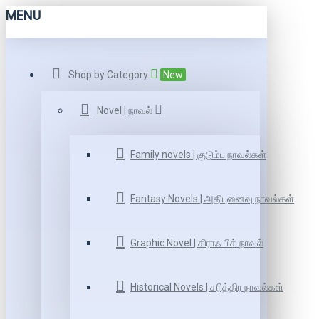
MENU
Shop by Category
New
Novel | நாவல்
Family novels | குடும்ப நாவல்கள்
Fantasy Novels | அதிபுனைவு நாவல்கள்
Graphic Novel | கிராஃ பிக் நாவல்
Historical Novels | சரித்திர நாவல்கள்