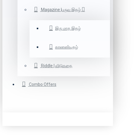
Magazine |பருவ இதழ்
இரு மாத இதழ்
காலாண்டிதழ்
Riddle | விடுகதை
Combo Offers