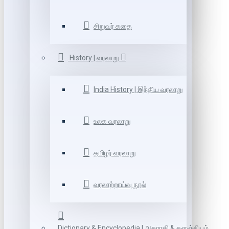
சிறுவர் கதை
History | வரலாறு
India History | இந்திய வரலாறு
உலக வரலாறு
தமிழர் வரலாறு
வரலாற்றாய்வு நூல்
Dictionary & Encyclopedia | அகராதி & களஞ்சியம்