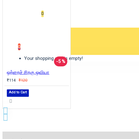
Wishlist
0
0 item(s) - ₹0
0
Your shopping cart is empty!
-5 %
ஒற்றைச் சிறகு ஒவியா
₹114
₹120
Add to Cart