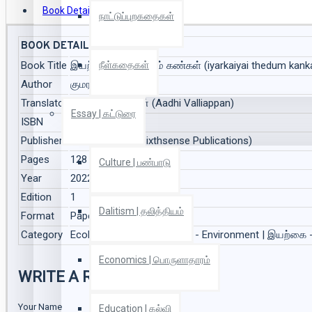
Book Details
Reviews
நாட்டுப்புறகதைகள்
BOOK DETAILS
Book Title
இயற்கையைத் தேடும் கண்கள் (iyarkaiyai thedum kanka
நீள்கதைகள்
Author
குமரன் சதாசிவம்
Translator
ஆதி வள்ளியப்பன் (Aadhi Valliappan)
Essay | கட்டுரை
ISBN
9789393830029
Publisher
சிக்ஸ்த்சென்ஸ் (Sixthsense Publications)
Pages
128
Culture | பண்பாடு
Year
2022
Edition
1
Dalitism | தலித்தியம்
Format
Paper Back
Category
Ecology | சூழலியல், Nature - Environment | இயற்கை - 
Economics | பொருளாதாரம்
WRITE A REVIEW
Your Name
Education | கல்வி