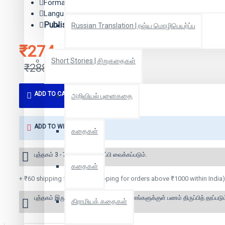
Format: Paper Back
Language: Tamil
Publisher:
பயில் பதிப்பகம்
Russian Translation | ரஷ்ய மொழிபெயர்ப்பு
₹274
Short Stories | சிறுகதைகள்
₹288
ADD TO CART
அறிவியல் புனைகதை
ADD TO WISH LIST
கதைகள்
புத்தகம் 3 - 7 நாட்களில் அனுப்பி வைக்கப்படும்.
கதைகள்
+ ₹60 shipping fee* (Free shipping for orders above ₹1000 within India)
புத்தகம் இருப்பில் இல்லை என்றால் 10 தினங்களுக்குள் பணம் திருப்பித் தரப்படும
கிராமியக் கதைகள்