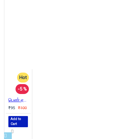
Hot
-5 %
பெண் ஏன் அடிமையானாள்?...
₹95
₹100
Add to
Cart