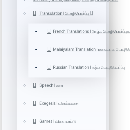
Transulation | மொழிபெயர்ப்பு
French Translations | பிரஞ்சு மொழிபெயர்ப்புக
Malaiyalam Translation | மலையாள மொழிபெய
Russian Translation | ரஷ்ய மொழிபெயர்ப்பு
Speech | உரை
Exegesis | விளக்கவுரை
Games | விளையாட்டு