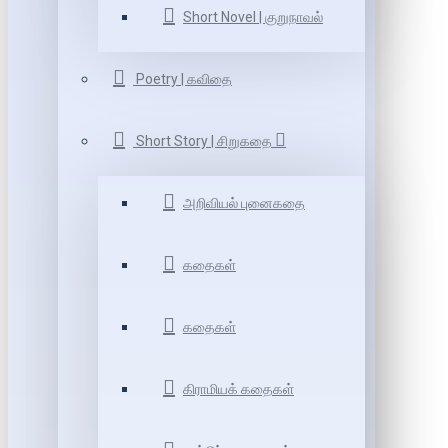
Short Novel | குறுநாவல்
Poetry | கவிதை
Short Story | சிறுகதை
அறிவியல் புனைகதை
கதைகள்
கதைகள்
கிராமியக் கதைகள்