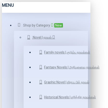
MENU
Shop by Category
New
Novel | நாவல்
Family novels | குடும்ப நாவல்கள்
Fantasy Novels | அதிபுனைவு நாவல்கள்
Graphic Novel | கிராஃ பிக் நாவல்
Historical Novels | சரித்திர நாவல்கள்