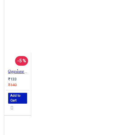
-5 %
தொல்காப்பியத் திணைக் கோட்பாடு: திறனாய்வியல் நோக்கு
₹133
₹140
Add to
Cart