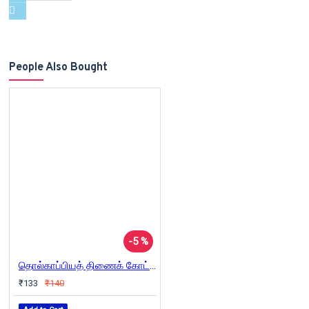
People Also Bought
-5 %
தொல்காப்பியத் திணைக் கோட்பாடு: திறனாய்வியல் நோக்கு
₹133
₹140