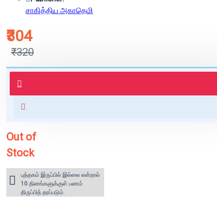
சாகித்திய அகாதெமி
₹304
₹320
புத்தகம் 3 - 7 நாட்களில் அனுப்பி
வைக்கப்படும்.
+ ₹60 shipping fee* (Free shipping
for orders above ₹1000 within
India)
Out of
Stock
புத்தகம் இருப்பில் இல்லை என்றால்
10 தினங்களுக்குள் பணம்
திருப்பித் தரப்படும்.