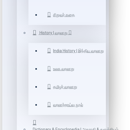
சிறுவர் கதை
History | வரலாறு
India History | இந்திய வரலாறு
உலக வரலாறு
தமிழர் வரலாறு
வரலாற்றாய்வு நூல்
Dictionary & Encyclopedia | அகராதி & களஞ்சியம்