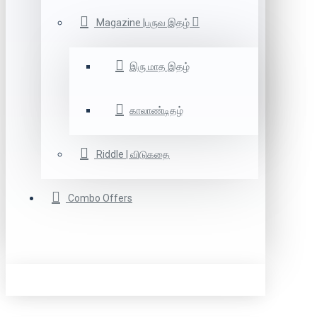
Magazine |பருவ இதழ்
இரு மாத இதழ்
காலாண்டிதழ்
Riddle | விடுகதை
Combo Offers