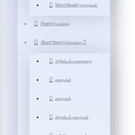
Short Novel | குறுநாவல்
Poetry | கவிதை
Short Story | சிறுகதை
அறிவியல் புனைகதை
கதைகள்
கதைகள்
கிராமியக் கதைகள்