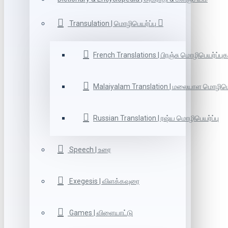
Transulation | மொழிபெயர்ப்பு
French Translations | பிரஞ்சு மொழிபெயர்ப்புக
Malaiyalam Translation | மலையாள மொழிபெய
Russian Translation | ரஷ்ய மொழிபெயர்ப்பு
Speech | உரை
Exegesis | விளக்கவுரை
Games | விளையாட்டு