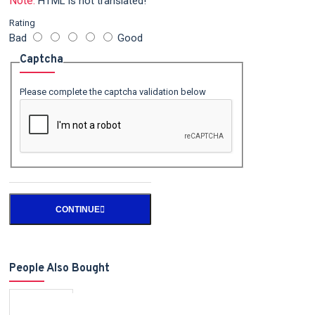
Note:
HTML is not translated!
Rating
Bad
Good
Captcha
Please complete the captcha validation below
CONTINUE
People Also Bought