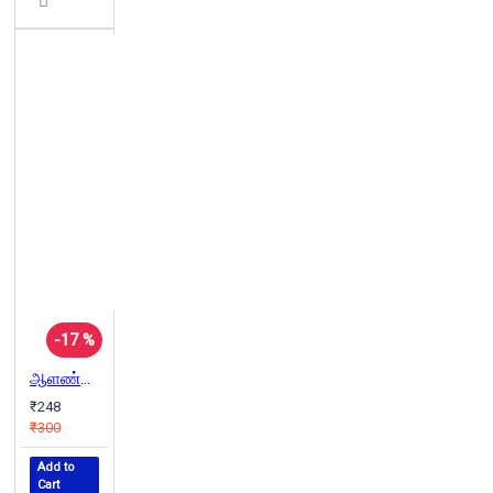
-17 %
ஆளண்டாப் பட்சி
₹248
₹300
Add to
Cart