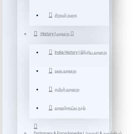
சிறுவர் கதை
History | வரலாறு
India History | இந்திய வரலாறு
உலக வரலாறு
தமிழர் வரலாறு
வரலாற்றாய்வு நூல்
Dictionary & Encyclopedia | அகராதி & களஞ்சியம்