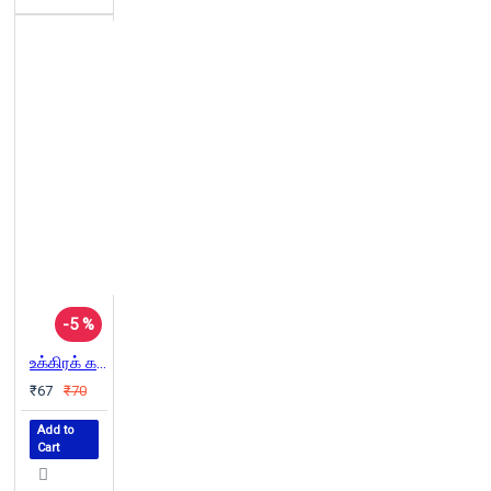
-5 %
உக்கிரக் கவுச்சி
₹67
₹70
Add to
Cart