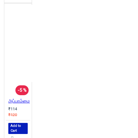
-5 %
அப்பாம்மை
₹114
₹120
Add to
Cart