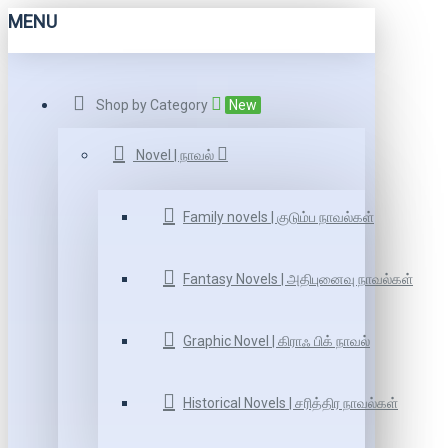
MENU
Shop by Category
New
Novel | நாவல்
Family novels | குடும்ப நாவல்கள்
Fantasy Novels | அதிபுனைவு நாவல்கள்
Graphic Novel | கிராஃ பிக் நாவல்
Historical Novels | சரித்திர நாவல்கள்