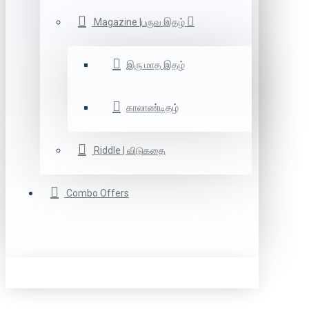
Magazine |பருவ இதழ்
இரு மாத இதழ்
காலாண்டிதழ்
Riddle | விடுகதை
Combo Offers