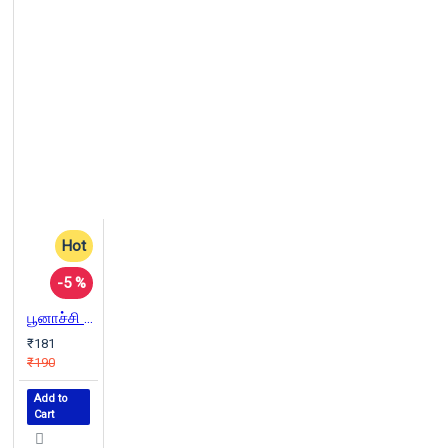
Hot
-5 %
பூனாச்சி அல்லது ஒரு வெள்ளாட்டின் கதை
₹181
₹190
Add to
Cart