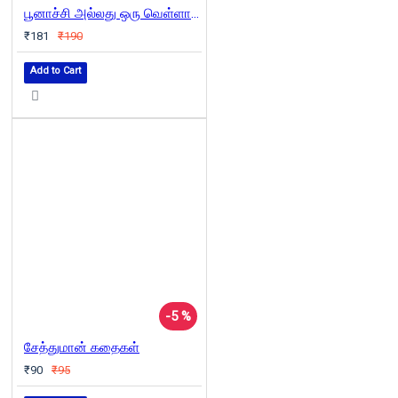
பூனாச்சி அல்லது ஒரு வெள்ளாட்டின் கதை
₹181
₹190
Add to Cart
-5 %
சேத்துமான் கதைகள்
₹90
₹95