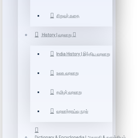
சிறுவர் கதை
History | வரலாறு
India History | இந்திய வரலாறு
உலக வரலாறு
தமிழர் வரலாறு
வரலாற்றாய்வு நூல்
Dictionary & Encyclopedia | அகராதி & களஞ்சியம்