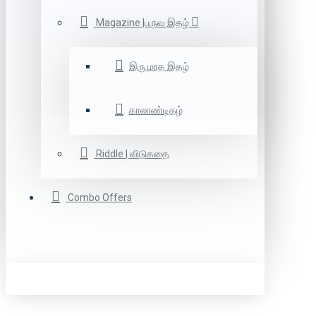
Magazine |பருவ இதழ்
இரு மாத இதழ்
காலாண்டிதழ்
Riddle | விடுகதை
Combo Offers