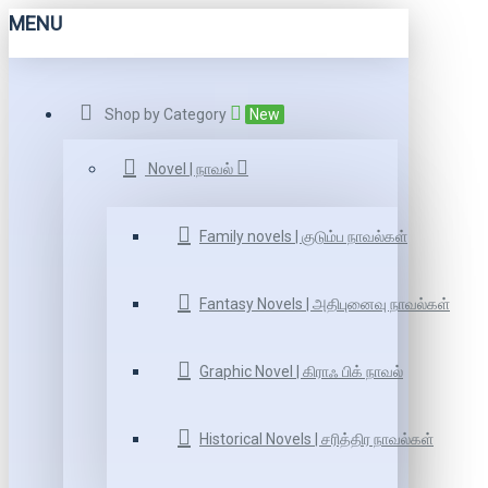
MENU
Shop by Category
New
Novel | நாவல்
Family novels | குடும்ப நாவல்கள்
Fantasy Novels | அதிபுனைவு நாவல்கள்
Graphic Novel | கிராஃ பிக் நாவல்
Historical Novels | சரித்திர நாவல்கள்