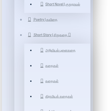
Short Novel | குறுநாவல்
Poetry | கவிதை
Short Story | சிறுகதை
அறிவியல் புனைகதை
கதைகள்
கதைகள்
கிராமியக் கதைகள்