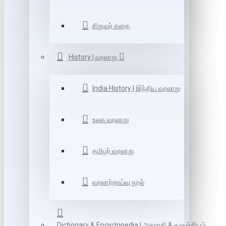
சிறுவர் கதை
History | வரலாறு
India History | இந்திய வரலாறு
உலக வரலாறு
தமிழர் வரலாறு
வரலாற்றாய்வு நூல்
Dictionary & Encyclopedia | அகராதி & களஞ்சியம்