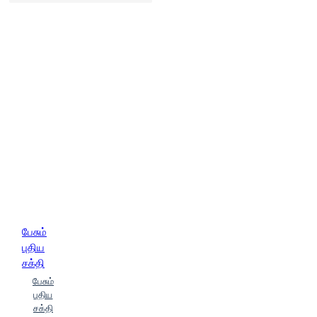
பேசும்
புதிய
சக்தி
பேசும்
புதிய
சக்தி