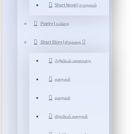
Short Novel | குறுநாவல்
Poetry | கவிதை
Short Story | சிறுகதை
அறிவியல் புனைகதை
கதைகள்
கதைகள்
கிராமியக் கதைகள்