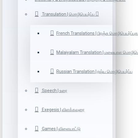
Transulation | மொழிபெயர்ப்பு
French Translations | பிரஞ்சு மொழிபெயர்ப்புக
Malaiyalam Translation | மலையாள மொழிபெய
Russian Translation | ரஷ்ய மொழிபெயர்ப்பு
Speech | உரை
Exegesis | விளக்கவுரை
Games | விளையாட்டு