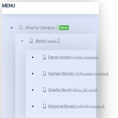
MENU
Shop by Category
New
Novel | நாவல்
Family novels | குடும்ப நாவல்கள்
Fantasy Novels | அதிபுனைவு நாவல்கள்
Graphic Novel | கிராஃ பிக் நாவல்
Historical Novels | சரித்திர நாவல்கள்