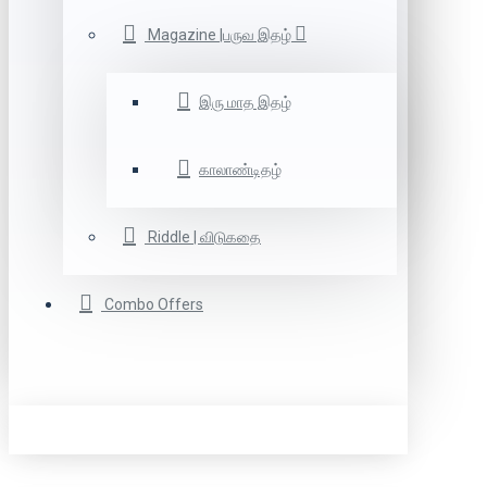
Magazine |பருவ இதழ்
இரு மாத இதழ்
காலாண்டிதழ்
Riddle | விடுகதை
Combo Offers