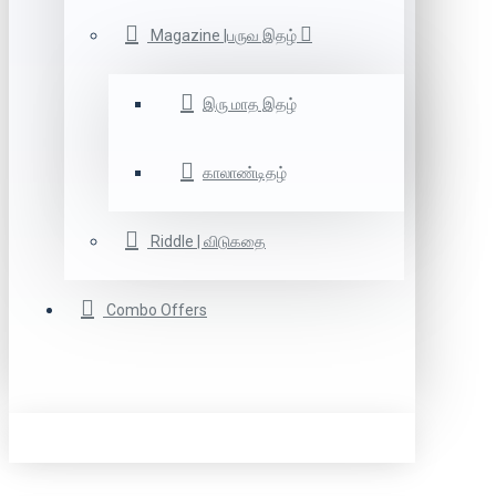
Magazine |பருவ இதழ்
இரு மாத இதழ்
காலாண்டிதழ்
Riddle | விடுகதை
Combo Offers