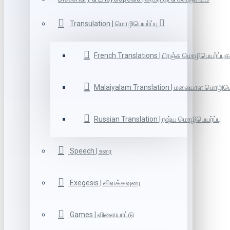
Transulation | மொழிபெயர்ப்பு
French Translations | பிரஞ்சு மொழிபெயர்ப்புக
Malaiyalam Translation | மலையாள மொழிபெய
Russian Translation | ரஷ்ய மொழிபெயர்ப்பு
Speech | உரை
Exegesis | விளக்கவுரை
Games | விளையாட்டு