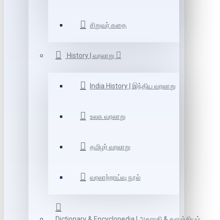
சிறுவர் கதை
History | வரலாறு
India History | இந்திய வரலாறு
உலக வரலாறு
தமிழர் வரலாறு
வரலாற்றாய்வு நூல்
Dictionary & Encyclopedia | அகராதி & களஞ்சியம்