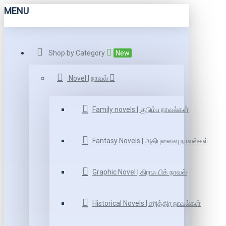
MENU
Shop by Category
New
Novel | நாவல்
Family novels | குடும்ப நாவல்கள்
Fantasy Novels | அதிபுனைவு நாவல்கள்
Graphic Novel | கிராஃ பிக் நாவல்
Historical Novels | சரித்திர நாவல்கள்