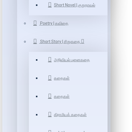
Short Novel | குறுநாவல்
Poetry | கவிதை
Short Story | சிறுகதை
அறிவியல் புனைகதை
கதைகள்
கதைகள்
கிராமியக் கதைகள்